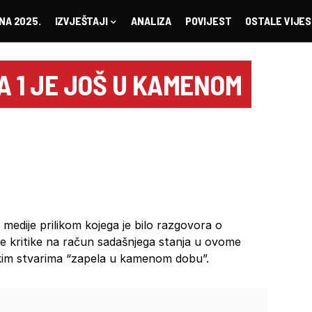
NA 2025.
IZVJEŠTAJI
ANALIZA
POVIJEST
OSTALE VIJES
 1 JE JOŠ U KAMENOM
 medije prilikom kojega je bilo razgovora o
ne kritike na račun sadašnjega stanja u ovome
ekim stvarima “zapela u kamenom dobu”.