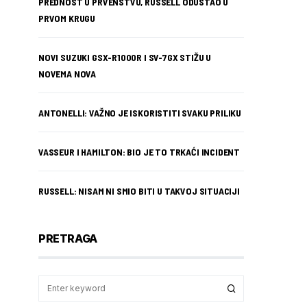
PREDNOST U PRVENSTVU, RUSSELL ODUSTAO U
PRVOM KRUGU
NOVI SUZUKI GSX-R1000R I SV-7GX STIŽU U
NOVEMA NOVA
ANTONELLI: VAŽNO JE ISKORISTITI SVAKU PRILIKU
VASSEUR I HAMILTON: BIO JE TO TRKAĆI INCIDENT
RUSSELL: NISAM NI SMIO BITI U TAKVOJ SITUACIJI
PRETRAGA