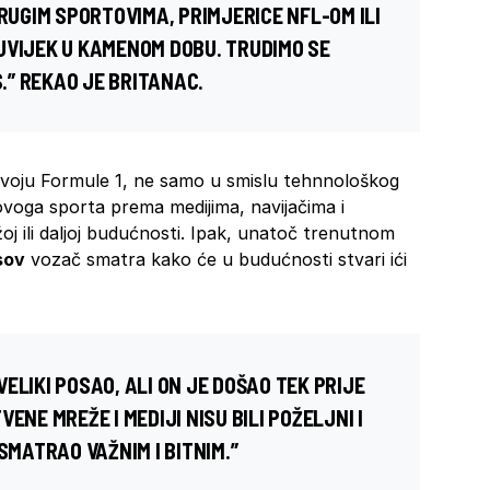
DRUGIM SPORTOVIMA, PRIMJERICE NFL-OM ILI
UVIJEK U KAMENOM DOBU. TRUDIMO SE
S.” REKAO JE BRITANAC.
zvoju Formule 1, ne samo u smislu tehnnološkog
ovoga sporta prema medijima, navijačima i
žoj ili daljoj budućnosti. Ipak, unatoč trenutnom
sov
vozač smatra kako će u budućnosti stvari ići
ELIKI POSAO, ALI ON JE DOŠAO TEK PRIJE
ENE MREŽE I MEDIJI NISU BILI POŽELJNI I
SMATRAO VAŽNIM I BITNIM.”