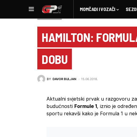
MOMČADI I VOZAČI
SEZO
NOVOSTI F1
HAMILTON: FORMULA
DOBU
BY
DAVOR BULJAN
15.06.2018.
Aktualni svjetski prvak u razgovoru za
budućnosti
Formule 1
, iznio je određe
sportu rekavši kako je Formula 1 u n