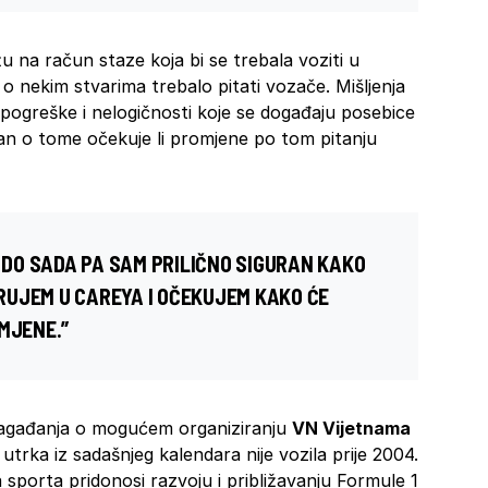
u na račun staze koja bi se trebala voziti u
 o nekim stvarima trebalo pitati vozače. Mišljenja
e pogreške i nelogičnosti koje se događaju posebice
tan o tome očekuje li promjene po tom pitanju
A DO SADA PA SAM PRILIČNO SIGURAN KAKO
JERUJEM U CAREYA I OČEKUJEM KAKO ĆE
MJENE.”
 nagađanja o mogućem organiziranju
VN Vijetnama
 utrka iz sadašnjeg kalendara nije vozila prije 2004.
 sporta pridonosi razvoju i približavanju Formule 1