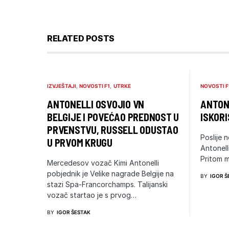
RELATED POSTS
IZVJEŠTAJI
NOVOSTI F1
UTRKE
NOVOSTI F
ANTONELLI OSVOJIO VN
ANTONE
BELGIJE I POVEĆAO PREDNOST U
ISKORI
PRVENSTVU, RUSSELL ODUSTAO
Poslije n
U PRVOM KRUGU
Antonell
Pritom m
Mercedesov vozač Kimi Antonelli
pobjednik je Velike nagrade Belgije na
BY
IGOR Š
stazi Spa-Francorchamps. Talijanski
vozač startao je s prvog…
BY
IGOR ŠESTAK