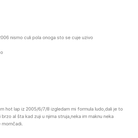
2006 nismo culi pola onoga sto se cuje uzivo
to
m hot lap iz 2005/6/7/8 izgledam mi formula ludo,dali je to
i brzo al šta kad zuji u njima struja,neka im maknu neka
še momčadi.