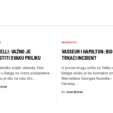
1
NOVOSTI F1
LLI: VAŽNO JE
VASSEUR I HAMILTON: BIO
STITI SVAKU PRILIKU
TRKAĆI INCIDENT
ekoliko lošijih vikenda, Kimi
U prvom krugu utrke za Veliku
i u Belgiji se vratio pobjedama.
Belgije došlo je do kontakta i
u je išlo na ruku što…
Mercedesa Georgea Russella i
Ferrarija…
ESTAK
BY
IGOR ŠESTAK