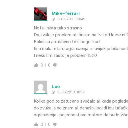
Mike-ferrari
17.06.2018. 10:49
Nefali nista tako strasno
Da zvuk je problem ali ionako na tv kod kuce ni 
Bolidi su atraktivni i brzi nego ikad
Ima malo retard ogranicenja ali uvijek je bilo nes
I nekuzim zasto je problem 15:10
0
0
Leo
16.06.2018. 10:17
Koliko god to zatucano zvučalo ali kada pogleda
do zvuka ja ne znam ali današnji bolidi idu luđačk
ograničenja i pojednostave motore da bude vi
0
0