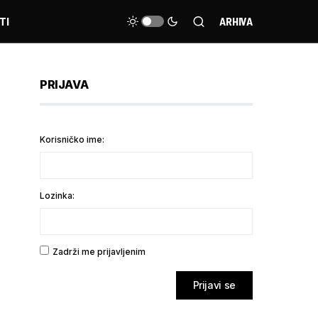
TI
ARHIVA
PRIJAVA
Korisničko ime:
Lozinka:
Zadrži me prijavljenim
Prijavi se