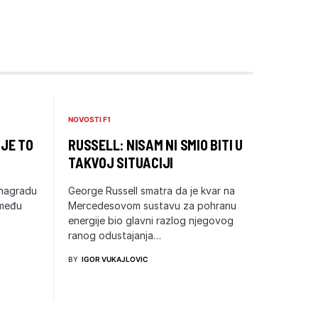
NOVOSTI F1
 JE TO
RUSSELL: NISAM NI SMIO BITI U
TAKVOJ SITUACIJI
 nagradu
George Russell smatra da je kvar na
zmeđu
Mercedesovom sustavu za pohranu
energije bio glavni razlog njegovog
ranog odustajanja…
BY
IGOR VUKAJLOVIC