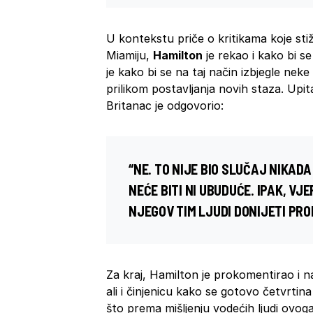
U kontekstu priče o kritikama koje stiž
Miamiju,
Hamilton
je rekao i kako bi se
je kako bi se na taj način izbjegle nek
prilikom postavljanja novih staza. Upi
Britanac je odgovorio:
“NE. TO NIJE BIO SLUČAJ NIKAD
NEĆE BITI NI UBUDUĆE. IPAK, V
NJEGOV TIM LJUDI DONIJETI PRO
Za kraj, Hamilton je prokomentirao i
ali i činjenicu kako se gotovo četvrtina
što prema mišljenju vodećih ljudi ovoga