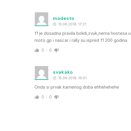
modesto
15.06.2018. 17:21
f1 je dosadna pravila bolidi,zvuk,nema hostesa ut
moto gp i nascar i rally su ispred f1 200 godina
0
0
svakako
15.06.2018. 16:01
Onda si prvak kamenog doba ehhehehehe
0
0