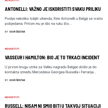
NOVOSTI F1
ANTONELLI: VAŽNO JE ISKORISTITI SVAKU PRILIKU
Poslije nekoliko lošijih vikenda, Kimi Antonelli u Belgiji se vratio
pobjedama. Pritom mu je išlo na ruku što…
BY
IGOR ŠESTAK
NOVOSTI F1
VASSEUR I HAMILTON: BIO JE TO TRKAĆI INCIDENT
U prvom krugu utrke za Veliku nagradu Belgije došlo je do
kontakta između Mercedesa Georgea Russella i Ferrarija…
BY
IGOR ŠESTAK
NOVOSTI F1
RUSSELL: NISAM NI SMIO BITI U TAKVOJ SITUACIJI