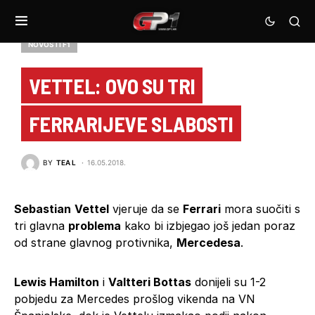
NOVOSTI F1
VETTEL: OVO SU TRI
FERRARIJEVE SLABOSTI
BY
TEA L
16.05.2018.
Sebastian
Vettel
vjeruje da se
Ferrari
mora suočiti s
tri glavna
problema
kako bi izbjegao još jedan poraz
od strane glavnog protivnika,
Mercedesa
.
Lewis Hamilton
i
Valtteri Bottas
donijeli su 1-2
pobjedu za Mercedes prošlog vikenda na VN