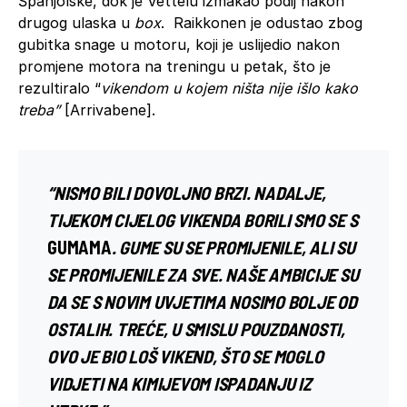
Španjolske, dok je Vettelu izmakao podij nakon
drugog ulaska u
box
. Raikkonen je odustao zbog
gubitka snage u motoru, koji je uslijedio nakon
promjene motora na treningu u petak, što je
rezultiralo “
vikendom u kojem ništa nije išlo kako
treba”
[Arrivabene].
“NISMO BILI DOVOLJNO BRZI. NADALJE,
TIJEKOM CIJELOG VIKENDA BORILI SMO SE S
GUMAMA
. GUME SU SE PROMIJENILE, ALI SU
SE PROMIJENILE ZA SVE. NAŠE AMBICIJE SU
DA SE S NOVIM UVJETIMA NOSIMO BOLJE OD
OSTALIH. TREĆE, U SMISLU POUZDANOSTI,
OVO JE BIO LOŠ VIKEND, ŠTO SE MOGLO
VIDJETI NA KIMIJEVOM ISPADANJU IZ