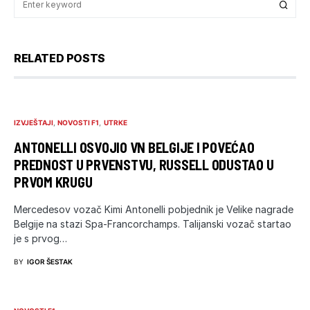
RELATED POSTS
IZVJEŠTAJI
NOVOSTI F1
UTRKE
ANTONELLI OSVOJIO VN BELGIJE I POVEĆAO
PREDNOST U PRVENSTVU, RUSSELL ODUSTAO U
PRVOM KRUGU
Mercedesov vozač Kimi Antonelli pobjednik je Velike nagrade
Belgije na stazi Spa-Francorchamps. Talijanski vozač startao
je s prvog…
BY
IGOR ŠESTAK