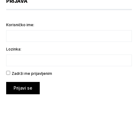
PRIJAVA
Korisničko ime:
Lozinka:
Zadrži me prijavljenim
Prijavi se