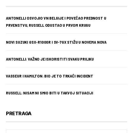
ANTONELLI OSVOJIO VN BELGIJE I POVEĆAO PREDNOST U
PRVENSTVU, RUSSELL ODUSTAO U PRVOM KRUGU
NOVI SUZUKI GSX-R1000R I SV-7GX STIŽU U NOVEMA NOVA
ANTONELLI: VAŽNO JE ISKORISTITI SVAKU PRILIKU
VASSEUR I HAMILTON: BIO JE TO TRKAĆI INCIDENT
RUSSELL: NISAM NI SMIO BITI U TAKVOJ SITUACIJI
PRETRAGA