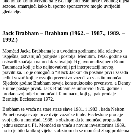
bilo toliko kontroverzno da BBC nije prenosio utrke uvodnog dijela
sezone, smatrajući kako bi sporno sponzorstvo moglo uvrijediti
gledatelje.
Jack Brabham – Brabham (1962. – 1987., 1989. –
1992.)
Momčad Jacka Brabhama je u uvodnim godinama bila relativno
uspješna, ostvarujući pobjede i postolja. Međutim, 1966. godine su
ostvarili značajan napredak zahvaljujući glavnom dizajneru Ronu
Tauranacu koji je bio najinovativniji pri interpretaciji novog
pravilnika. To je omogućilo “Black Jacku” da postane prvi i zasada
jedini vozač koji je osvojio prvenstvo vozeći za vlastitu momčad.
Sljedeće godine Brabham osvaja konstruktorsko prvenstvo, a Denny
Hulme postaje prvak. Jack Brabham se umirovio 1970. godine i
prodao svoj udjel u momčadi Tauranacu, koji ga pak prodaje
Bernieju Ecclestoneu 1972.
Brabham se vraća na stare staze slave 1981. i 1983., kada Nelson
Piquet osvaja svoje prve dvije vozačke titule. Ecclestone prodaje
svoj udio u momčadi 1988., s obzirom da je momčad propustila
jednu sezonu u F1. Momčad se vraća s novim investitorima 1989.,
no to je bilo kratkog vijeka s obzirom da se momčad zbog problema