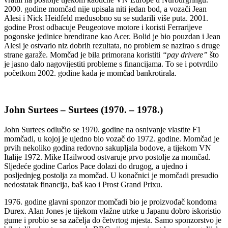
2000. godine momčad nije upisala niti jedan bod, a vozači Jean
Alesi i Nick Heidfeld međusobno su se sudarili više puta. 2001.
godine Prost odbacuje Peugeotove motore i koristi Ferrarijeve
pogonske jedinice brendirane kao Acer. Bolid je bio pouzdan i Jean
Alesi je ostvario niz dobrih rezultata, no problem se nazirao s druge
strane garaže. Momčad je bila primorana koristiti
“pay drivere”
što
je jasno dalo nagovijestiti probleme s financijama. To se i potvrdilo
početkom 2002. godine kada je momčad bankrotirala.
John Surtees – Surtees (1970. – 1978.)
John Surtees odlučio se 1970. godine na osnivanje vlastite F1
momčadi, u kojoj je ujedno bio vozač do 1972. godine. Momčad je
prvih nekoliko godina redovno sakupljala bodove, a tijekom VN
Italije 1972. Mike Hailwood ostvaruje prvo postolje za momčad.
Sljedeće godine Carlos Pace dolazi do drugog, a ujedno i
posljednjeg postolja za momčad. U konačnici je momčadi presudio
nedostatak financija, baš kao i Prost Grand Prixu.
1976. godine glavni sponzor momčadi bio je proizvođač kondoma
Durex. Alan Jones je tijekom vlažne utrke u Japanu dobro iskoristio
gume i probio se sa začelja do četvrtog mjesta. Samo sponzorstvo je