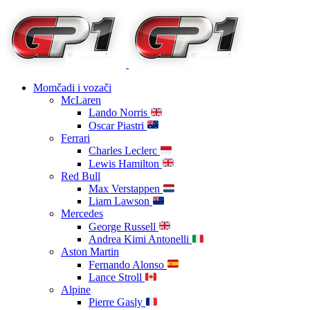
Momčadi i vozači
McLaren
Lando Norris
Oscar Piastri
Ferrari
Charles Leclerc
Lewis Hamilton
Red Bull
Max Verstappen
Liam Lawson
Mercedes
George Russell
Andrea Kimi Antonelli
Aston Martin
Fernando Alonso
Lance Stroll
Alpine
Pierre Gasly