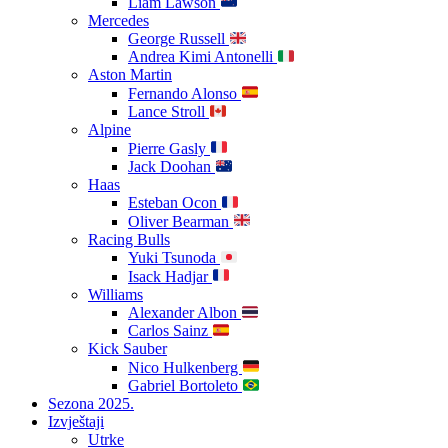
Liam Lawson
Mercedes
George Russell
Andrea Kimi Antonelli
Aston Martin
Fernando Alonso
Lance Stroll
Alpine
Pierre Gasly
Jack Doohan
Haas
Esteban Ocon
Oliver Bearman
Racing Bulls
Yuki Tsunoda
Isack Hadjar
Williams
Alexander Albon
Carlos Sainz
Kick Sauber
Nico Hulkenberg
Gabriel Bortoleto
Sezona 2025.
Izvještaji
Utrke