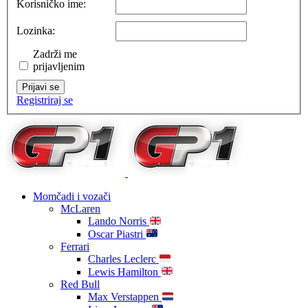
Korisničko ime:
Lozinka:
Zadrži me
prijavljenim
Prijavi se
Registriraj se
Momčadi i vozači
McLaren
Lando Norris
Oscar Piastri
Ferrari
Charles Leclerc
Lewis Hamilton
Red Bull
Max Verstappen