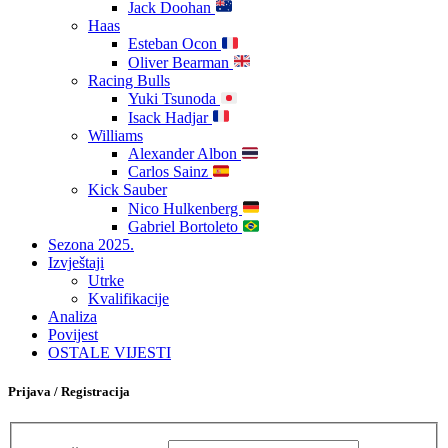
Jack Doohan
Haas
Esteban Ocon
Oliver Bearman
Racing Bulls
Yuki Tsunoda
Isack Hadjar
Williams
Alexander Albon
Carlos Sainz
Kick Sauber
Nico Hulkenberg
Gabriel Bortoleto
Sezona 2025.
Izvještaji
Utrke
Kvalifikacije
Analiza
Povijest
OSTALE VIJESTI
Prijava / Registracija