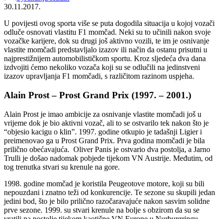
30.11.2017.
U povijesti ovog sporta više se puta dogodila situacija u kojoj vozači
odluče osnovati vlastitu F1 momčad. Neki su to učinili nakon svoje
vozačke karijere, dok su drugi još aktivno vozili, te im je osnivanje
vlastite momčadi predstavljalo izazov ili način da ostanu prisutni u
najprestižnijem automobilističkom sportu. Kroz sljedeća dva dana
izdvojiti ćemo nekoliko vozača koji su se odlučili na jedinstveni
izazov upravljanja F1 momčadi, s različitom razinom uspjeha.
Alain Prost – Prost Grand Prix (1997. – 2001.)
Alain Prost je imao ambicije za osnivanje vlastite momčadi još u
vrijeme dok je bio aktivni vozač, ali to se ostvarilo tek nakon što je
“objesio kacigu o klin”. 1997. godine otkupio je tadašnji Ligier i
preimenovao ga u Prost Grand Prix. Prva godina momčadi je bila
prilično obećavajuća. Oliver Panis je ostvario dva postolja, a Jarno
Trulli je došao nadomak pobjede tijekom VN Austrije. Međutim, od
tog trenutka stvari su krenule na gore.
1998. godine momčad je koristila Peugeotove motore, koji su bili
nepouzdani i znatno teži od konkurencije. Te sezone su skupili jedan
jedini bod, što je bilo prilično razočaravajuće nakon sasvim solidne
prve sezone. 1999. su stvari krenule na bolje s obzirom da su se
vratili na postolje tijekom kaotične VN Europe u Nurburgringu.