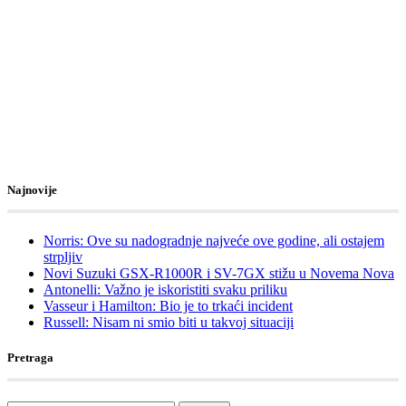
Najnovije
Norris: Ove su nadogradnje najveće ove godine, ali ostajem
strpljiv
Novi Suzuki GSX-R1000R i SV-7GX stižu u Novema Nova
Antonelli: Važno je iskoristiti svaku priliku
Vasseur i Hamilton: Bio je to trkaći incident
Russell: Nisam ni smio biti u takvoj situaciji
Pretraga