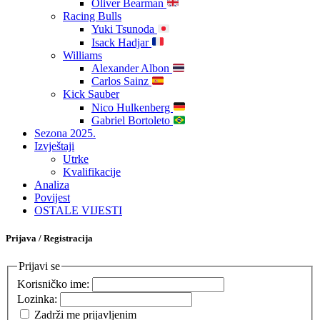
Oliver Bearman
Racing Bulls
Yuki Tsunoda
Isack Hadjar
Williams
Alexander Albon
Carlos Sainz
Kick Sauber
Nico Hulkenberg
Gabriel Bortoleto
Sezona 2025.
Izvještaji
Utrke
Kvalifikacije
Analiza
Povijest
OSTALE VIJESTI
Prijava / Registracija
Prijavi se
Korisničko ime:
Lozinka:
Zadrži me prijavljenim