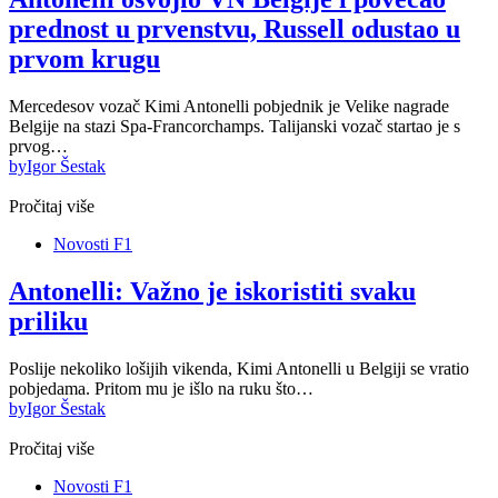
prednost u prvenstvu, Russell odustao u
prvom krugu
Mercedesov vozač Kimi Antonelli pobjednik je Velike nagrade
Belgije na stazi Spa-Francorchamps. Talijanski vozač startao je s
prvog…
by
Igor Šestak
Pročitaj više
Novosti F1
Antonelli: Važno je iskoristiti svaku
priliku
Poslije nekoliko lošijih vikenda, Kimi Antonelli u Belgiji se vratio
pobjedama. Pritom mu je išlo na ruku što…
by
Igor Šestak
Pročitaj više
Novosti F1