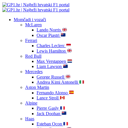
Momčadi i vozači
McLaren
Lando Norris
Oscar Piastri
Ferrari
Charles Leclerc
Lewis Hamilton
Red Bull
Max Verstappen
Liam Lawson
Mercedes
George Russell
Andrea Kimi Antonelli
Aston Martin
Fernando Alonso
Lance Stroll
Alpine
Pierre Gasly
Jack Doohan
Haas
Esteban Ocon