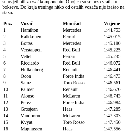
su uvjeti bili za
wet
komponentu. Obojica su se brzo vratila u
bokseve. Do kraja treninga nitko od ostalih vozača nije izašao na
stazu.
Poz.
Vozač
Momčad
Vrijeme
1
Hamilton
Mercedes
1:44.753
2
Raikkonen
Ferrari
1:45.015
3
Bottas
Mercedes
1:45.180
4
Verstappen
Red Bull
1:45.225
5
Vettel
Ferrari
1:45.235
6
Ricciardo
Red Bull
1:46.072
7
Hulkenberg
Renault
1:46.441
8
Ocon
Force India
1:46.473
9
Sainz
Toro Rosso
1:46.561
10
Palmer
Renault
1:46.670
11
Alonso
McLaren
1:46.743
12
Perez
Force India
1:46.984
13
Grosjean
Haas
1:47.285
14
Vandoorne
McLaren
1:47.303
15
Kvyat
Toro Rosso
1:47.450
16
Magnussen
Haas
1:47.556