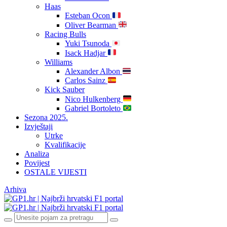
Haas
Esteban Ocon
Oliver Bearman
Racing Bulls
Yuki Tsunoda
Isack Hadjar
Williams
Alexander Albon
Carlos Sainz
Kick Sauber
Nico Hulkenberg
Gabriel Bortoleto
Sezona 2025.
Izvještaji
Utrke
Kvalifikacije
Analiza
Povijest
OSTALE VIJESTI
Arhiva