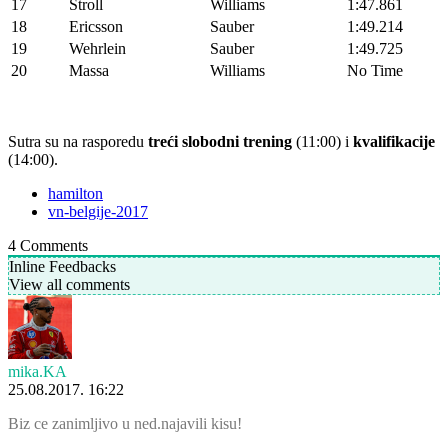
17
Stroll
Williams
1:47.861
18
Ericsson
Sauber
1:49.214
19
Wehrlein
Sauber
1:49.725
20
Massa
Williams
No Time
Sutra su na rasporedu
treći slobodni trening
(11:00) i
kvalifikacije
(14:00).
hamilton
vn-belgije-2017
4
Comments
Inline Feedbacks
View all comments
mika.KA
25.08.2017. 16:22
Biz ce zanimljivo u ned.najavili kisu!