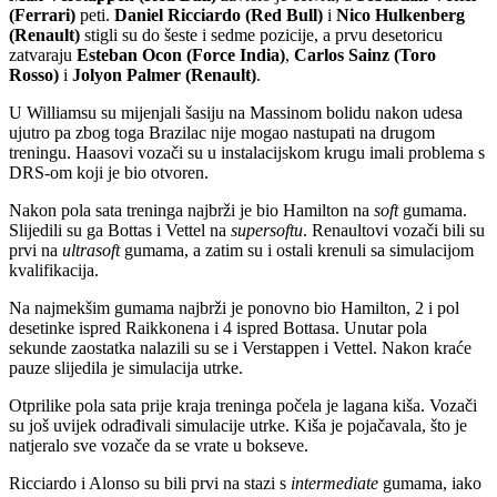
(Ferrari)
peti.
Daniel Ricciardo (Red Bull)
i
Nico Hulkenberg
(Renault)
stigli su do šeste i sedme pozicije, a prvu desetoricu
zatvaraju
Esteban Ocon (Force India)
,
Carlos Sainz (Toro
Rosso)
i
Jolyon Palmer (Renault)
.
U Williamsu su mijenjali šasiju na Massinom bolidu nakon udesa
ujutro pa zbog toga Brazilac nije mogao nastupati na drugom
treningu. Haasovi vozači su u instalacijskom krugu imali problema s
DRS-om koji je bio otvoren.
Nakon pola sata treninga najbrži je bio Hamilton na
soft
gumama.
Slijedili su ga Bottas i Vettel na
supersoftu
. Renaultovi vozači bili su
prvi na
ultrasoft
gumama, a zatim su i ostali krenuli sa simulacijom
kvalifikacija.
Na najmekšim gumama najbrži je ponovno bio Hamilton, 2 i pol
desetinke ispred Raikkonena i 4 ispred Bottasa. Unutar pola
sekunde zaostatka nalazili su se i Verstappen i Vettel. Nakon kraće
pauze slijedila je simulacija utrke.
Otprilike pola sata prije kraja treninga počela je lagana kiša. Vozači
su još uvijek odrađivali simulacije utrke. Kiša je pojačavala, što je
natjeralo sve vozače da se vrate u bokseve.
Ricciardo i Alonso su bili prvi na stazi s
intermediate
gumama, iako