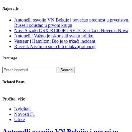
Najnovije
Antonelli osvojio VN Belgije i povećao prednost u prvenstvu,
Russell odustao u prvom krugu
Novi Suzuki GSX-R1000R i SV-7GX stižu u Novema Nova
Antonelli: Važno je iskoristiti svaku priliku
Vasseur i Hamilton: Bio je to trkaći incident
Russell: Nisam ni smio biti u takvoj situaciji
Pretraga
Search
Related Posts
Pročitaj više
Izvještaji
Novosti F1
Utrke
Antonelli osvojio VN Belgije i povećao