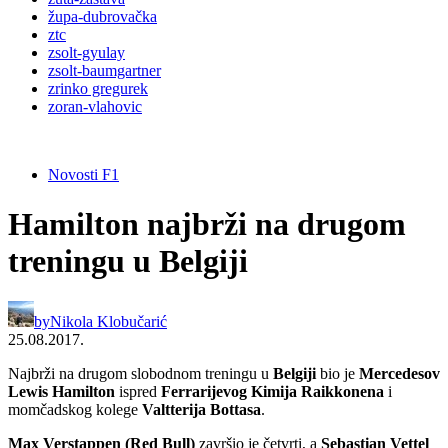
župa-dubrovačka
ztc
zsolt-gyulay
zsolt-baumgartner
zrinko gregurek
zoran-vlahovic
Novosti F1
Hamilton najbrži na drugom
treningu u Belgiji
by
Nikola Klobučarić
25.08.2017.
Najbrži na drugom slobodnom treningu u
Belgiji
bio je
Mercedesov
Lewis Hamilton
ispred
Ferrarijevog Kimija Raikkonena
i
momčadskog kolege
Valtterija Bottasa
.
Max Verstappen (Red Bull)
završio je četvrti, a
Sebastian Vettel