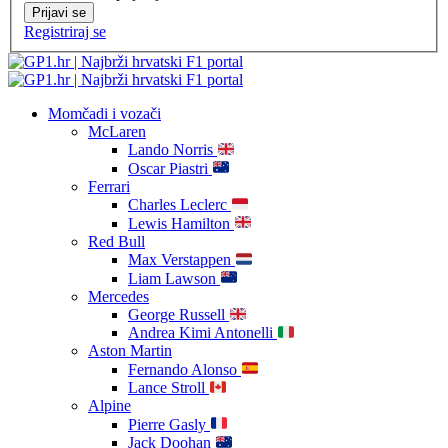
Prijavi se
Registriraj se
Momčadi i vozači
McLaren
Lando Norris
Oscar Piastri
Ferrari
Charles Leclerc
Lewis Hamilton
Red Bull
Max Verstappen
Liam Lawson
Mercedes
George Russell
Andrea Kimi Antonelli
Aston Martin
Fernando Alonso
Lance Stroll
Alpine
Pierre Gasly
Jack Doohan