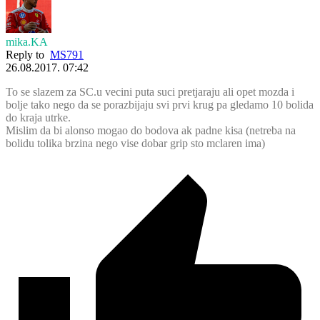
mika.KA
Reply to
MS791
26.08.2017. 07:42
To se slazem za SC.u vecini puta suci pretjaraju ali opet mozda i
bolje tako nego da se porazbijaju svi prvi krug pa gledamo 10 bolida
do kraja utrke.
Mislim da bi alonso mogao do bodova ak padne kisa (netreba na
bolidu tolika brzina nego vise dobar grip sto mclaren ima)