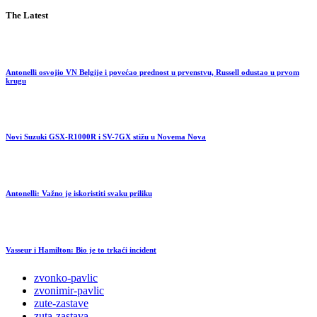
The Latest
Antonelli osvojio VN Belgije i povećao prednost u prvenstvu, Russell odustao u prvom
krugu
Novi Suzuki GSX-R1000R i SV-7GX stižu u Novema Nova
Antonelli: Važno je iskoristiti svaku priliku
Vasseur i Hamilton: Bio je to trkaći incident
zvonko-pavlic
zvonimir-pavlic
zute-zastave
zuta-zastava