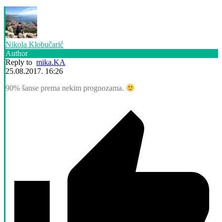
Nikola Klobučarić
Author
Reply to
mika.KA
25.08.2017. 16:26
90% šanse prema nekim prognozama.