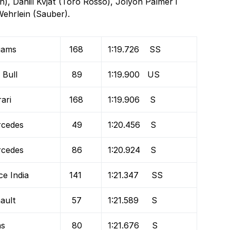
), Daniil Kvjat (Toro Rosso), Jolyon Palmer i
ehrlein (Sauber).
liams
168
1:19.726 SS
 Bull
89
1:19.900 US
rari
168
1:19.906 S
cedes
49
1:20.456 S
cedes
86
1:20.924 S
ce India
141
1:21.347 SS
ault
57
1:21.589 S
as
80
1:21.676 S