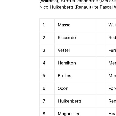
(Williams), Stoffel Vandoorne (McLaren
Nico Hulkenberg (Renault) te Pascal W
1
Massa
Wil
2
Ricciardo
Red
3
Vettel
Fer
4
Hamilton
Mer
5
Bottas
Mer
6
Ocon
For
7
Hulkenberg
Ren
8
Magnussen
Ha