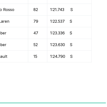
o Rosso
82
1:21.743 S
Laren
79
1:22.537 S
ber
47
1:23.336 S
ber
52
1:23.630 S
ault
15
1:24.790 S