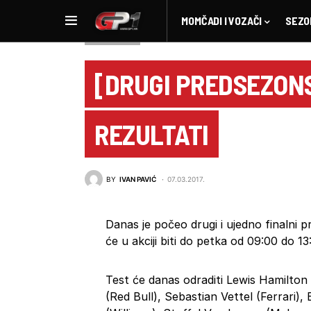
MOMČADI I VOZAČI
SEZO
NOVOSTI F1
[DRUGI PREDSEZONSK
REZULTATI
BY
IVAN PAVIĆ
07.03.2017.
Danas je počeo drugi i ujedno finalni 
će u akciji biti do petka od 09:00 do 13
Test će danas odraditi Lewis Hamilton 
(Red Bull), Sebastian Vettel (Ferrari)