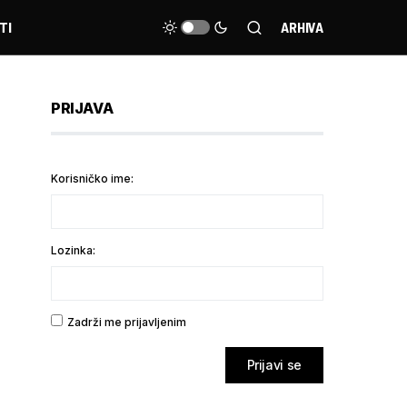
TI
ARHIVA
PRIJAVA
Korisničko ime:
Lozinka:
Zadrži me prijavljenim
Prijavi se