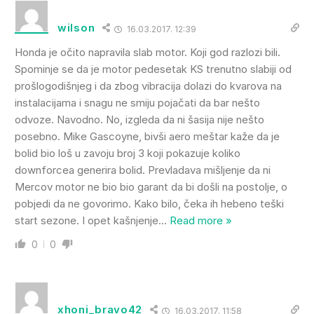
wilson
16.03.2017. 12:39
Honda je očito napravila slab motor. Koji god razlozi bili.
Spominje se da je motor pedesetak KS trenutno slabiji od
prošlogodišnjeg i da zbog vibracija dolazi do kvarova na
instalacijama i snagu ne smiju pojačati da bar nešto
odvoze. Navodno. No, izgleda da ni šasija nije nešto
posebno. Mike Gascoyne, bivši aero meštar kaže da je
bolid bio loš u zavoju broj 3 koji pokazuje koliko
downforcea generira bolid. Prevladava mišljenje da ni
Mercov motor ne bio bio garant da bi došli na postolje, o
pobjedi da ne govorimo. Kako bilo, čeka ih hebeno teški
start sezone. I opet kašnjenje
…
Read more »
0
0
xhoni_bravo42
16.03.2017. 11:58