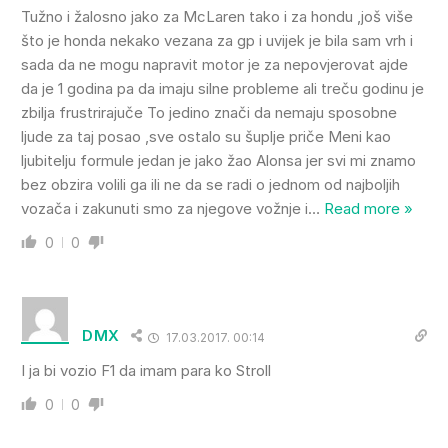
Tužno i žalosno jako za McLaren tako i za hondu ,još više
što je honda nekako vezana za gp i uvijek je bila sam vrh i
sada da ne mogu napravit motor je za nepovjerovat ajde
da je 1 godina pa da imaju silne probleme ali treču godinu je
zbilja frustrirajuče To jedino znači da nemaju sposobne
ljude za taj posao ,sve ostalo su šuplje priče Meni kao
ljubitelju formule jedan je jako žao Alonsa jer svi mi znamo
bez obzira volili ga ili ne da se radi o jednom od najboljih
vozača i zakunuti smo za njegove vožnje i
…
Read more »
0
0
DMX
17.03.2017. 00:14
I ja bi vozio F1 da imam para ko Stroll
0
0