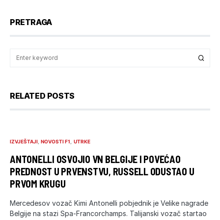
PRETRAGA
RELATED POSTS
IZVJEŠTAJI
NOVOSTI F1
UTRKE
ANTONELLI OSVOJIO VN BELGIJE I POVEĆAO
PREDNOST U PRVENSTVU, RUSSELL ODUSTAO U
PRVOM KRUGU
Mercedesov vozač Kimi Antonelli pobjednik je Velike nagrade
Belgije na stazi Spa-Francorchamps. Talijanski vozač startao