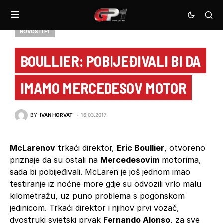
NOVOSTI F1
BOULLIER: POBIJEĐIVALI BI DA
IMAMO MERCEDESOV MOTOR
BY
IVAN HORVAT
16.03.2017.
McLarenov
trkaći direktor,
Eric Boullier
, otvoreno
priznaje da su ostali na
Mercedesovim
motorima,
sada bi pobijeđivali. McLaren je još jednom imao
testiranje iz noćne more gdje su odvozili vrlo malu
kilometražu, uz puno problema s pogonskom
jedinicom. Trkaći direktor i njihov prvi vozač,
dvostruki svjetski prvak
Fernando Alonso
, za sve