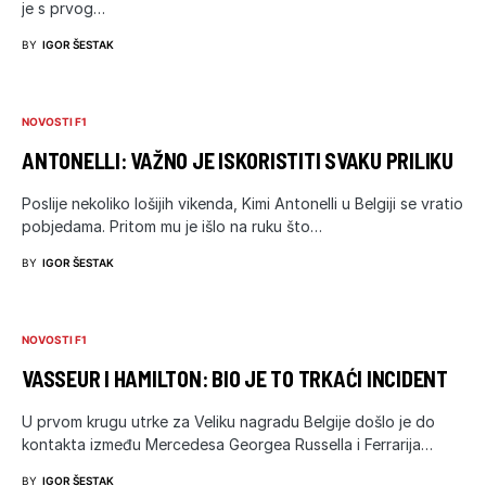
je s prvog…
BY
IGOR ŠESTAK
NOVOSTI F1
ANTONELLI: VAŽNO JE ISKORISTITI SVAKU PRILIKU
Poslije nekoliko lošijih vikenda, Kimi Antonelli u Belgiji se vratio
pobjedama. Pritom mu je išlo na ruku što…
BY
IGOR ŠESTAK
NOVOSTI F1
VASSEUR I HAMILTON: BIO JE TO TRKAĆI INCIDENT
U prvom krugu utrke za Veliku nagradu Belgije došlo je do
kontakta između Mercedesa Georgea Russella i Ferrarija…
BY
IGOR ŠESTAK