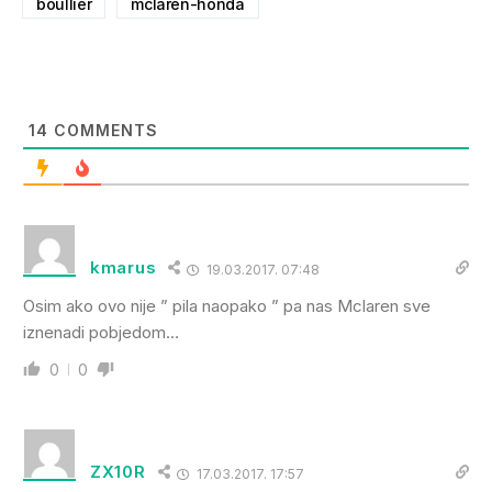
boullier
mclaren-honda
14
COMMENTS
kmarus
19.03.2017. 07:48
Osim ako ovo nije ” pila naopako ” pa nas Mclaren sve
iznenadi pobjedom…
0
0
ZX10R
17.03.2017. 17:57