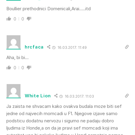
Boullier prethodnici Domenicali,Arai…..itd
0
0
hrcfaca
16.03.2017. 11:49
Aha, bi bi…
0
0
White Lion
16.03.2017. 11:03
Ja zaista ne shvacam kako ovakva budala moze biti sef
jedne od najvecih momcadi u F1. Njegove izjave samo
podsticu dodatnu nervozu i sigurno ne padaju dobro
ljudima iz Honde,a on da je pravi sef momcadi koji ima