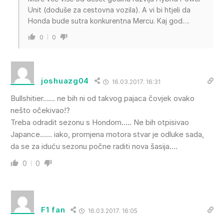
Unit (doduše za cestovna vozila). A vi bi htjeli da
Honda bude sutra konkurentna Mercu. Kaj god….
0
0
joshuazg04
16.03.2017. 16:31
Bullshitier…… ne bih ni od takvog pajaca čovjek ovako
nešto očekivao!?
Treba odradit sezonu s Hondom….. Ne bih otpisivao
Japance…… iako, promjena motora stvar je odluke sada,
da se za iduću sezonu počne raditi nova šasija….
0
0
F1 fan
16.03.2017. 16:05