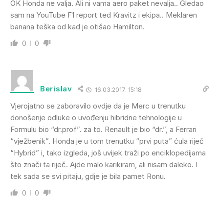
OK Honda ne valja. Ali ni vama aero paket nevalja.. Gledao
sam na YouTube F1 report ted Kravitz i ekipa.. Meklaren
banana teška od kad je otišao Hamilton.
0
0
Berislav
16.03.2017. 15:18
Vjerojatno se zaboravilo ovdje da je Merc u trenutku
donošenje odluke o uvođenju hibridne tehnologije u
Formulu bio “dr.prof”. za to. Renault je bio “dr.”, a Ferrari
“vježbenik”. Honda je u tom trenutku “prvi puta” ćula riječ
“Hybrid” i, tako izgleda, još uvijek traži po enciklopedijama
što znači ta riječ. Ajde malo karikiram, ali nisam daleko. I
tek sada se svi pitaju, gdje je bila pamet Ronu.
0
0