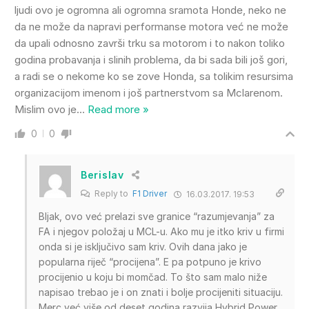
ljudi ovo je ogromna ali ogromna sramota Honde, neko ne
da ne može da napravi performanse motora već ne može
da upali odnosno završi trku sa motorom i to nakon toliko
godina probavanja i slinih problema, da bi sada bili još gori,
a radi se o nekome ko se zove Honda, sa tolikim resursima
organizacijom imenom i još partnerstvom sa Mclarenom.
Mislim ovo je
…
Read more »
0
0
Berislav
Reply to
F1 Driver
16.03.2017. 19:53
Bljak, ovo već prelazi sve granice “razumjevanja” za
FA i njegov položaj u MCL-u. Ako mu je itko kriv u firmi
onda si je isključivo sam kriv. Ovih dana jako je
popularna riječ “procijena”. E pa potpuno je krivo
procijenio u koju bi momčad. To što sam malo niže
napisao trebao je i on znati i bolje procijeniti situaciju.
Merc već više od deset godina razvija Hybrid Power