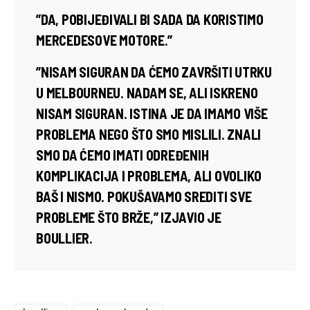
”DA, POBIJEĐIVALI BI SADA DA KORISTIMO
MERCEDESOVE MOTORE.”
”NISAM SIGURAN DA ĆEMO ZAVRŠITI UTRKU
U MELBOURNEU. NADAM SE, ALI ISKRENO
NISAM SIGURAN. ISTINA JE DA IMAMO VIŠE
PROBLEMA NEGO ŠTO SMO MISLILI. ZNALI
SMO DA ĆEMO IMATI ODREĐENIH
KOMPLIKACIJA I PROBLEMA, ALI OVOLIKO
BAŠ I NISMO. POKUŠAVAMO SREDITI SVE
PROBLEME ŠTO BRŽE,” IZJAVIO JE
BOULLIER.