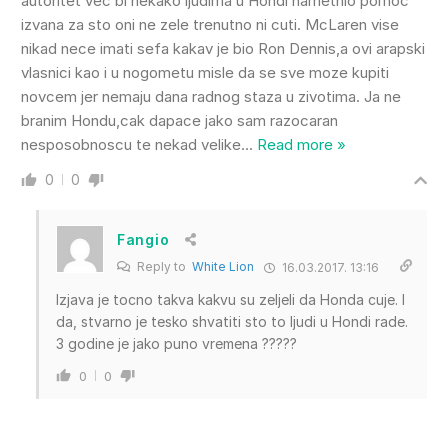
autoritet vec bi nekako ljudima u Hondi nametnio pomoc
izvana za sto oni ne zele trenutno ni cuti. McLaren vise
nikad nece imati sefa kakav je bio Ron Dennis,a ovi arapski
vlasnici kao i u nogometu misle da se sve moze kupiti
novcem jer nemaju dana radnog staza u zivotima. Ja ne
branim Hondu,cak dapace jako sam razocaran
nesposobnoscu te nekad velike
…
Read more »
0
0
Fangio
Reply to
White Lion
16.03.2017. 13:16
Izjava je tocno takva kakvu su zeljeli da Honda cuje. I
da, stvarno je tesko shvatiti sto to ljudi u Hondi rade.
3 godine je jako puno vremena ?????
0
0