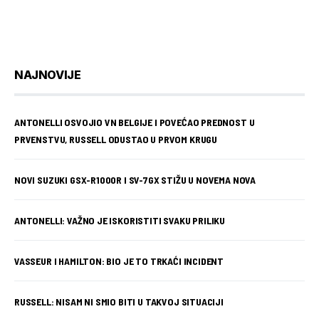
NAJNOVIJE
ANTONELLI OSVOJIO VN BELGIJE I POVEĆAO PREDNOST U
PRVENSTVU, RUSSELL ODUSTAO U PRVOM KRUGU
NOVI SUZUKI GSX-R1000R I SV-7GX STIŽU U NOVEMA NOVA
ANTONELLI: VAŽNO JE ISKORISTITI SVAKU PRILIKU
VASSEUR I HAMILTON: BIO JE TO TRKAĆI INCIDENT
RUSSELL: NISAM NI SMIO BITI U TAKVOJ SITUACIJI