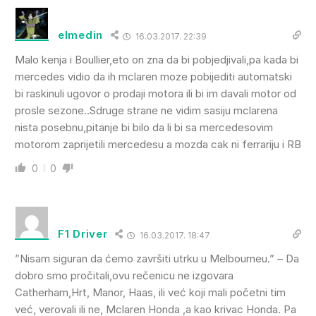
elmedin
16.03.2017. 22:39
Malo kenja i Boullier,eto on zna da bi pobjedjivali,pa kada bi
mercedes vidio da ih mclaren moze pobijediti automatski
bi raskinuli ugovor o prodaji motora ili bi im davali motor od
prosle sezone..Sdruge strane ne vidim sasiju mclarena
nista posebnu,pitanje bi bilo da li bi sa mercedesovim
motorom zaprijetili mercedesu a mozda cak ni ferrariju i RB
0
0
F1 Driver
16.03.2017. 18:47
”Nisam siguran da ćemo završiti utrku u Melbourneu.” – Da
dobro smo pročitali,ovu rečenicu ne izgovara
Catherham,Hrt, Manor, Haas, ili već koji mali početni tim
već, verovali ili ne, Mclaren Honda ,a kao krivac Honda. Pa