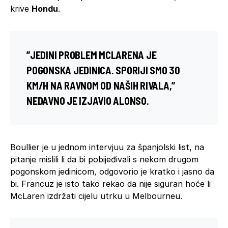
krive
Hondu
.
”JEDINI PROBLEM MCLARENA JE
POGONSKA JEDINICA. SPORIJI SMO 30
KM/H NA RAVNOM OD NAŠIH RIVALA,”
NEDAVNO JE IZJAVIO ALONSO.
Boullier je u jednom intervjuu za španjolski list, na
pitanje mislili li da bi pobijeđivali s nekom drugom
pogonskom jedinicom, odgovorio je kratko i jasno da
bi. Francuz je isto tako rekao da nije siguran hoće li
McLaren izdržati cijelu utrku u Melbourneu.