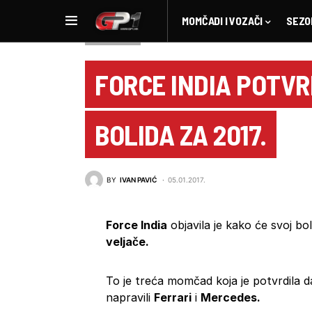
MOMČADI I VOZAČI
SEZO
NOVOSTI F1
FORCE INDIA POTV
BOLIDA ZA 2017.
BY
IVAN PAVIĆ
05.01.2017.
Force India
objavila je kako će svoj bo
veljače.
To je treća momčad koja je potvrdila d
napravili
Ferrari
i
Mercedes.