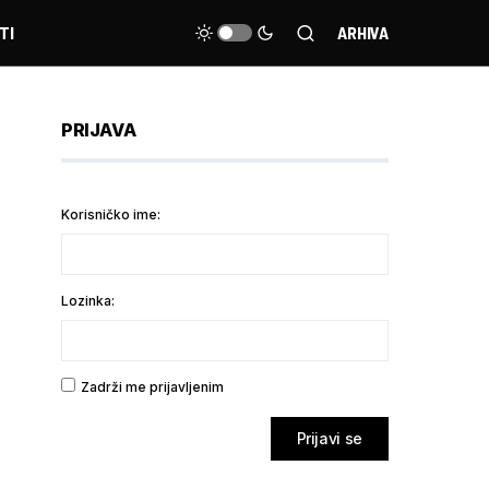
TI
ARHIVA
PRIJAVA
Korisničko ime:
Lozinka:
Zadrži me prijavljenim
Prijavi se