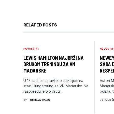
RELATED POSTS
NOVOSTI F1
NOVOSTI F
LEWIS HAMILTON NAJBRŽI NA
NEWEY
DRUGOM TRENINGU ZA VN
SADA 
MAĐARSKE
RESPE
U 17 sati je nastavljeno s akcijom na
Aston Ma
stazi Hungaroring za VN Mađarske. Na
Mađarske
rasporedu je bio drugi…
bolida,
BY
TOMISLAV RADIĆ
BY
IGOR Š