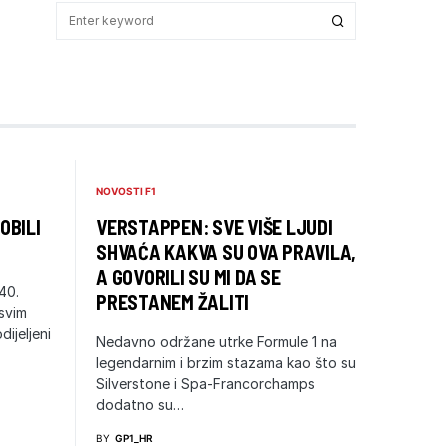
NOVOSTI F1
OBILI
VERSTAPPEN: SVE VIŠE LJUDI
SHVAĆA KAKVA SU OVA PRAVILA,
A GOVORILI SU MI DA SE
40.
PRESTANEM ŽALITI
svim
ijeljeni
Nedavno održane utrke Formule 1 na
legendarnim i brzim stazama kao što su
Silverstone i Spa-Francorchamps
dodatno su…
BY
GP1_HR