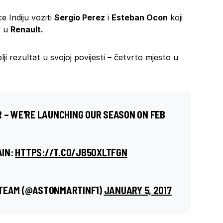
 Indiju voziti
Sergio Perez
i
Esteban Ocon
koji
o u
Renault.
lji rezultat u svojoj povijesti – četvrto mjesto u
R – WE'RE LAUNCHING OUR SEASON ON FEB
AIN:
HTTPS://T.CO/JB5OXLTFGN
 TEAM (@ASTONMARTINF1)
JANUARY 5, 2017