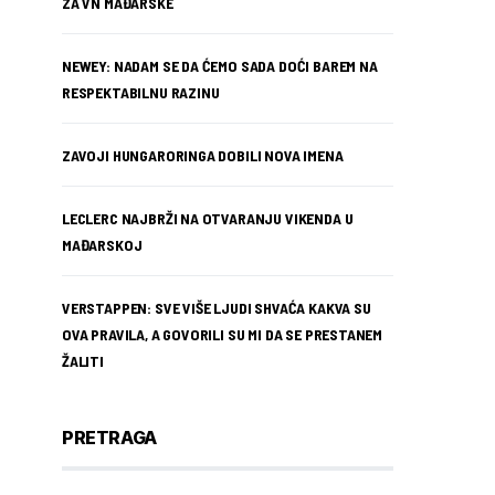
ZA VN MAĐARSKE
NEWEY: NADAM SE DA ĆEMO SADA DOĆI BAREM NA
RESPEKTABILNU RAZINU
ZAVOJI HUNGARORINGA DOBILI NOVA IMENA
LECLERC NAJBRŽI NA OTVARANJU VIKENDA U
MAĐARSKOJ
VERSTAPPEN: SVE VIŠE LJUDI SHVAĆA KAKVA SU
OVA PRAVILA, A GOVORILI SU MI DA SE PRESTANEM
ŽALITI
PRETRAGA