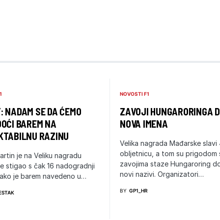
1
NOVOSTI F1
: NADAM SE DA ĆEMO
ZAVOJI HUNGARORINGA D
DOĆI BAREM NA
NOVA IMENA
KTABILNU RAZINU
Velika nagrada Mađarske slavi 
obljetnicu, a tom su prigodom 
rtin je na Veliku nagradu
zavojima staze Hungaroring dod
 stigao s čak 16 nadogradnji
novi nazivi. Organizatori…
 tako je barem navedeno u…
BY
GP1_HR
ESTAK