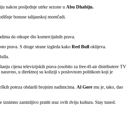
ciju nakon posljednje utrke sezone u
Abu Dhabiju.
dišnje bonuse talijanskoj momčadi.
dima da otkupe dio komercijalnih prava.
sto prava. S druge strane izgleda kako
Red Bull
oklijeva.
Bulla.
ju cijena televizijskih prava (osobito za free-t0-air distributere TV
 naravno, u direktnoj su koliziji s poslovnom politikom koji je
ateških poteza obdarili brojnim nadimcima.
Al Gore
mu je, tako, dao
.
 iznimno zanimljivo pratiti sraz ovih dviju kultura. Stay tuned.