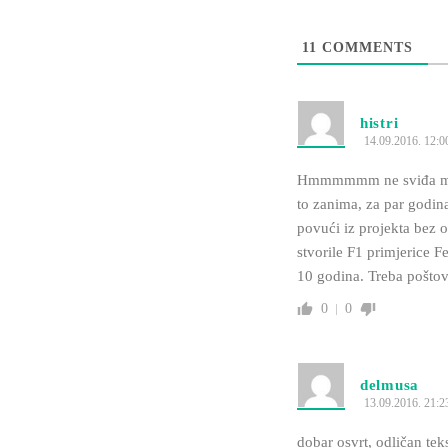
11
COMMENTS
histri
14.09.2016. 12:0
Hmmmmmm ne sviđa mi se
to zanima, za par godina
povući iz projekta bez 
stvorile F1 primjerice F
10 godina. Treba poštov
0
0
delmusa
13.09.2016. 21:2
dobar osvrt, odličan tek