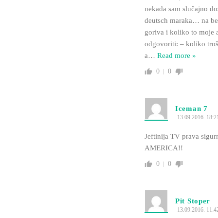
nekada sam slučajno dosp
deutsch maraka… na ben
goriva i koliko to moje
odgovoriti: – koliko t
a
…
Read more »
0
0
Iceman 7
13.09.2016. 18:2
Jeftinija TV prava sigu
AMERICA!!
0
0
Pit Stoper
13.09.2016. 11:4