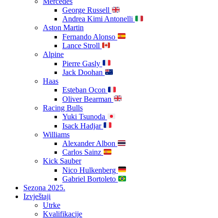
Mercedes
George Russell
Andrea Kimi Antonelli
Aston Martin
Fernando Alonso
Lance Stroll
Alpine
Pierre Gasly
Jack Doohan
Haas
Esteban Ocon
Oliver Bearman
Racing Bulls
Yuki Tsunoda
Isack Hadjar
Williams
Alexander Albon
Carlos Sainz
Kick Sauber
Nico Hulkenberg
Gabriel Bortoleto
Sezona 2025.
Izvještaji
Utrke
Kvalifikacije