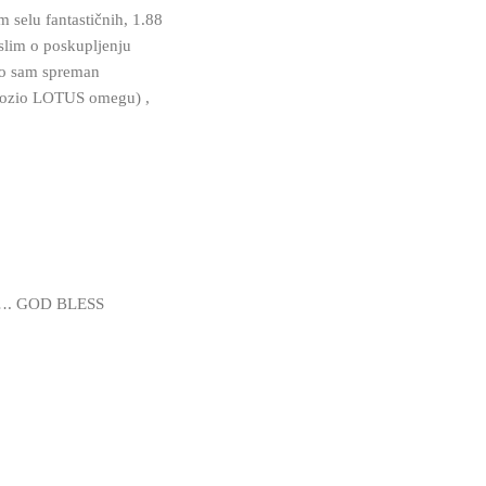
m selu fantastičnih, 1.88
lim o poskupljenju
bio sam spreman
 vozio LOTUS omegu) ,
nos…. GOD BLESS