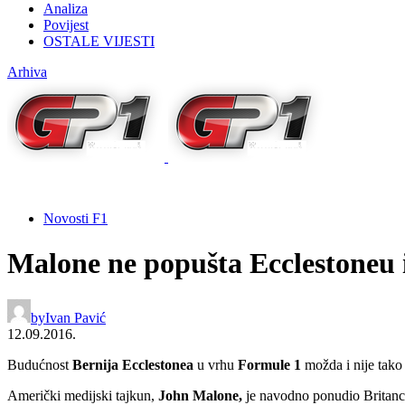
Analiza
Povijest
OSTALE VIJESTI
Arhiva
Novosti F1
Malone ne popušta Ecclestoneu
by
Ivan Pavić
12.09.2016.
Budućnost
Bernija Ecclestonea
u vrhu
Formule
1
možda i nije tako 
Američki medijski tajkun,
John Malone,
je navodno ponudio Britanc