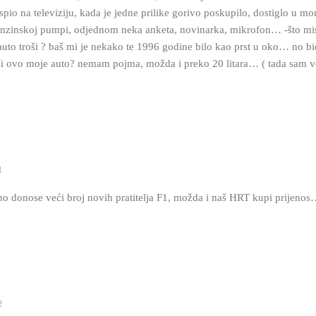
io na televiziju, kada je jedne prilike gorivo poskupilo, dostiglo u mo
zinskoj pumpi, odjednom neka anketa, novinarka, mikrofon… -što mis
 auto troši ? baš mi je nekako te 1996 godine bilo kao prst u oko… no 
roši ovo moje auto? nemam pojma, možda i preko 20 litara… ( tada sam
1
rno donose veći broj novih pratitelja F1, možda i naš HRT kupi prije
2