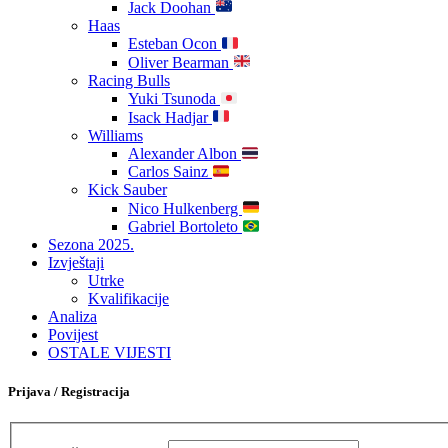
Jack Doohan
Haas
Esteban Ocon
Oliver Bearman
Racing Bulls
Yuki Tsunoda
Isack Hadjar
Williams
Alexander Albon
Carlos Sainz
Kick Sauber
Nico Hulkenberg
Gabriel Bortoleto
Sezona 2025.
Izvještaji
Utrke
Kvalifikacije
Analiza
Povijest
OSTALE VIJESTI
Prijava / Registracija