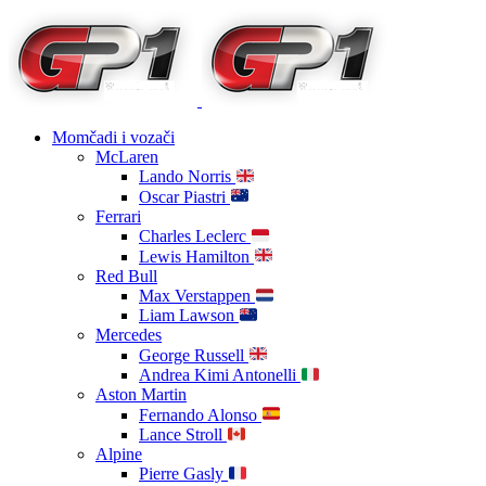
Momčadi i vozači
McLaren
Lando Norris
Oscar Piastri
Ferrari
Charles Leclerc
Lewis Hamilton
Red Bull
Max Verstappen
Liam Lawson
Mercedes
George Russell
Andrea Kimi Antonelli
Aston Martin
Fernando Alonso
Lance Stroll
Alpine
Pierre Gasly