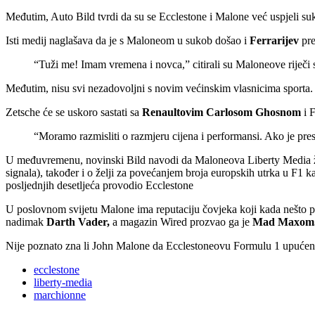
Međutim, Auto Bild tvrdi da su se Ecclestone i Malone već uspjeli suk
Isti medij naglašava da je s Maloneom u sukob došao i
Ferrarijev
pre
“Tuži me! Imam vremena i novca,” citirali su Maloneove riječi
Međutim, nisu svi nezadovoljni s novim većinskim vlasnicima sporta.
Zetsche će se uskoro sastati sa
Renaultovim Carlosom Ghosnom
i F
“Moramo razmisliti o razmjeru cijena i performansi. Ako je presk
U međuvremenu, novinski Bild navodi da Maloneova Liberty Media želi d
signala), također i o želji za povećanjem broja europskih utrka u F1 k
posljednjih desetljeća provodio Ecclestone
U poslovnom svijetu Malone ima reputaciju čovjeka koji kada nešto po
nadimak
Darth Vader,
a magazin Wired prozvao ga je
Mad Maxom
Nije poznato zna li John Malone da Ecclestoneovu Formulu 1 upućeni (
ecclestone
liberty-media
marchionne