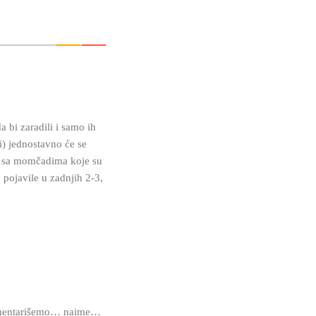
bi zaradili i samo ih
i) jednostavno će se
ti sa momčadima koje su
e pojavile u zadnjih 2-3,
a komentarišemo… naime…