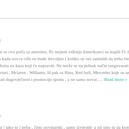
0
 ova priča sa amerima. Po mojem viđenju Amerikanci su kupili F1 da 
 kada novca više ne bude dovoljno ( koliko su oni zamislili da treba bit
obzira na kaos koji će napraviti. Ne može se na jednak način razgovara
errari , Mclaren , Williams, lil pak sa Hass, Red bull, Mercedes koje su s
ati dugovječnost i promociju sporta , a ne samo novac.
…
Read more »
3
st ! tako to i treba , čisto novinarski , samo izvjestiti- a mi smo tu d