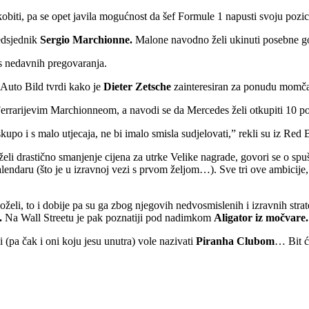
obiti, pa se opet javila mogućnost da šef Formule 1 napusti svoju pozi
dsjednik
Sergio Marchionne.
Malone navodno želi ukinuti posebne go
 s nedavnih pregovaranja.
 Auto Bild tvrdi kako je
Dieter Zetsche
zainteresiran za ponudu momča
errarijevim Marchionneom, a navodi se da Mercedes želi otkupiti 10 po
upo i s malo utjecaja, ne bi imalo smisla sudjelovati,” rekli su iz Red 
rastično smanjenje cijena za utrke Velike nagrade, govori se o spuštan
alendaru (što je u izravnoj vezi s prvom željom…). Sve tri ove ambicije,
želi, to i dobije pa su ga zbog njegovih nedvosmislenih i izravnih str
.
Na Wall Streetu je pak poznatiji pod nadimkom
Aligator iz močvare
pa čak i oni koju jesu unutra) vole nazivati
Piranha Clubom
… Bit će