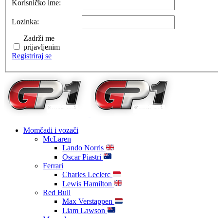
Korisničko ime:
Lozinka:
Zadrži me
prijavljenim
Registriraj se
Momčadi i vozači
McLaren
Lando Norris
Oscar Piastri
Ferrari
Charles Leclerc
Lewis Hamilton
Red Bull
Max Verstappen
Liam Lawson