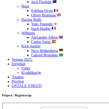
Jack Doohan
Haas
Esteban Ocon
Oliver Bearman
Racing Bulls
Yuki Tsunoda
Isack Hadjar
Williams
Alexander Albon
Carlos Sainz
Kick Sauber
Nico Hulkenberg
Gabriel Bortoleto
Sezona 2025.
Izvještaji
Utrke
Kvalifikacije
Analiza
Povijest
OSTALE VIJESTI
Prijava / Registracija