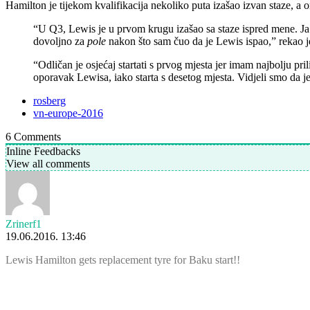
Hamilton je tijekom kvalifikacija nekoliko puta izašao izvan staze, a 
“U Q3, Lewis je u prvom krugu izašao sa staze ispred mene. Ja 
dovoljno za
pole
nakon što sam čuo da je Lewis ispao,” rekao 
“Odličan je osjećaj startati s prvog mjesta jer imam najbolju pr
oporavak Lewisa, iako starta s desetog mjesta. Vidjeli smo da je
rosberg
vn-europe-2016
6
Comments
Inline Feedbacks
View all comments
Zrinerf1
19.06.2016. 13:46
Lewis Hamilton gets replacement tyre for Baku start!!