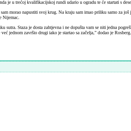
onda je u trećoj kvalifikacijskoj rundi udario u ogradu te će startati s
sam morao napustiti svoj krug. Na kraju sam imao priliku samo za još je
je Nijemac.
iliku sutra. Staza je dosta zahtjevna i ne dopušta vam se niti jedna pog
 već jednom završio drugi iako je startao sa začelja,” dodao je Rosberg