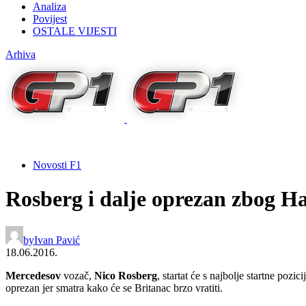
Analiza
Povijest
OSTALE VIJESTI
Arhiva
Novosti F1
Rosberg i dalje oprezan zbog H
by
Ivan Pavić
18.06.2016.
Mercedesov
vozač,
Nico Rosberg
, startat će s najbolje startne pozic
oprezan jer smatra kako će se Britanac brzo vratiti.