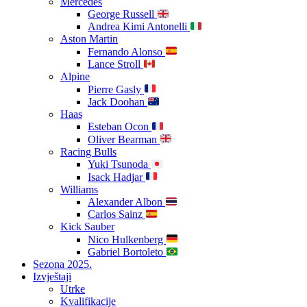
Mercedes
George Russell
Andrea Kimi Antonelli
Aston Martin
Fernando Alonso
Lance Stroll
Alpine
Pierre Gasly
Jack Doohan
Haas
Esteban Ocon
Oliver Bearman
Racing Bulls
Yuki Tsunoda
Isack Hadjar
Williams
Alexander Albon
Carlos Sainz
Kick Sauber
Nico Hulkenberg
Gabriel Bortoleto
Sezona 2025.
Izvještaji
Utrke
Kvalifikacije