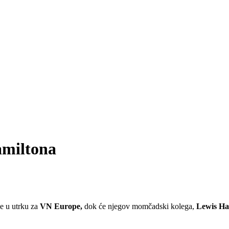
amiltona
ije u utrku za
VN Europe,
dok će njegov momčadski kolega,
Lewis Ha