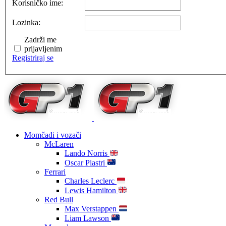
Korisničko ime:
Lozinka:
Zadrži me
prijavljenim
Registriraj se
Momčadi i vozači
McLaren
Lando Norris
Oscar Piastri
Ferrari
Charles Leclerc
Lewis Hamilton
Red Bull
Max Verstappen
Liam Lawson