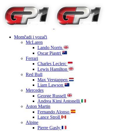
Momčadi i vozači
McLaren
Lando Norris
Oscar Piastri
Ferrari
Charles Leclerc
Lewis Hamilton
Red Bull
Max Verstappen
Liam Lawson
Mercedes
George Russell
Andrea Kimi Antonelli
Aston Martin
Fernando Alonso
Lance Stroll
Alpine
Pierre Gasly