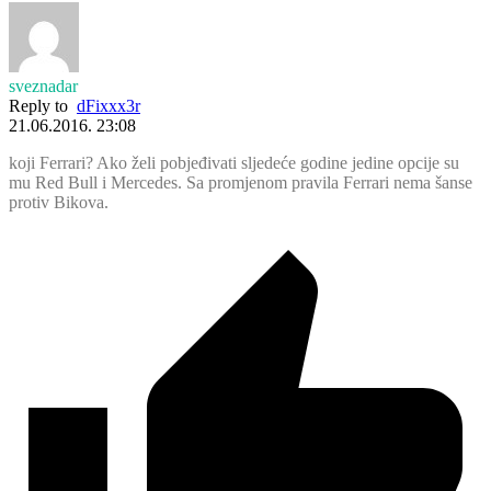
sveznadar
Reply to
dFixxx3r
21.06.2016. 23:08
koji Ferrari? Ako želi pobjeđivati sljedeće godine jedine opcije su
mu Red Bull i Mercedes. Sa promjenom pravila Ferrari nema šanse
protiv Bikova.