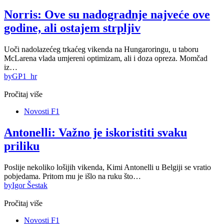
Norris: Ove su nadogradnje najveće ove
godine, ali ostajem strpljiv
Uoči nadolazećeg trkaćeg vikenda na Hungaroringu, u taboru
McLarena vlada umjereni optimizam, ali i doza opreza. Momčad
iz…
by
GP1_hr
Pročitaj više
Novosti F1
Antonelli: Važno je iskoristiti svaku
priliku
Poslije nekoliko lošijih vikenda, Kimi Antonelli u Belgiji se vratio
pobjedama. Pritom mu je išlo na ruku što…
by
Igor Šestak
Pročitaj više
Novosti F1