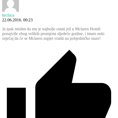
hrcfaca
22.06.2016. 00:23
Ja ipak mislim da mu je najbolje ostati još u Mclaren Hondi
ponajviše zbog velikih promjena sljedeće godine, i imam neki
osječaj da će se Mclaren uspjet vratiti na pobjedničke staze!