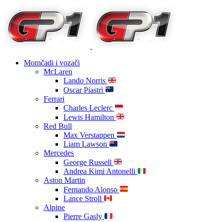
Momčadi i vozači
McLaren
Lando Norris
Oscar Piastri
Ferrari
Charles Leclerc
Lewis Hamilton
Red Bull
Max Verstappen
Liam Lawson
Mercedes
George Russell
Andrea Kimi Antonelli
Aston Martin
Fernando Alonso
Lance Stroll
Alpine
Pierre Gasly