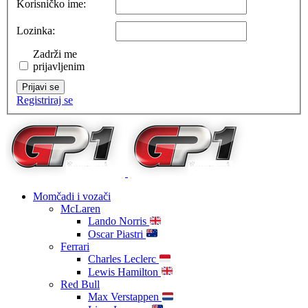
Korisničko ime:
Lozinka:
Zadrži me
prijavljenim
Prijavi se
Registriraj se
Momčadi i vozači
McLaren
Lando Norris
Oscar Piastri
Ferrari
Charles Leclerc
Lewis Hamilton
Red Bull
Max Verstappen