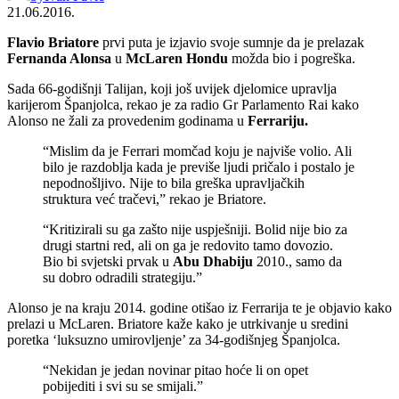
21.06.2016.
Flavio Briatore
prvi puta je izjavio svoje sumnje da je prelazak
Fernanda Alonsa
u
McLaren Hondu
možda bio i pogreška.
Sada 66-godišnji Talijan, koji još uvijek djelomice upravlja
karijerom Španjolca, rekao je za radio Gr Parlamento Rai kako
Alonso ne žali za provedenim godinama u
Ferrariju.
“Mislim da je Ferrari momčad koju je najviše volio. Ali
bilo je razdoblja kada je previše ljudi pričalo i postalo je
nepodnošljivo. Nije to bila greška upravljačkih
struktura već tračevi,” rekao je Briatore.
“Kritizirali su ga zašto nije uspješniji. Bolid nije bio za
drugi startni red, ali on ga je redovito tamo dovozio.
Bio bi svjetski prvak u
Abu Dhabiju
2010., samo da
su dobro odradili strategiju.”
Alonso je na kraju 2014. godine otišao iz Ferrarija te je objavio kako
prelazi u McLaren. Briatore kaže kako je utrkivanje u sredini
poretka ‘luksuzno umirovljenje’ za 34-godišnjeg Španjolca.
“Nekidan je jedan novinar pitao hoće li on opet
pobijediti i svi su se smijali.”