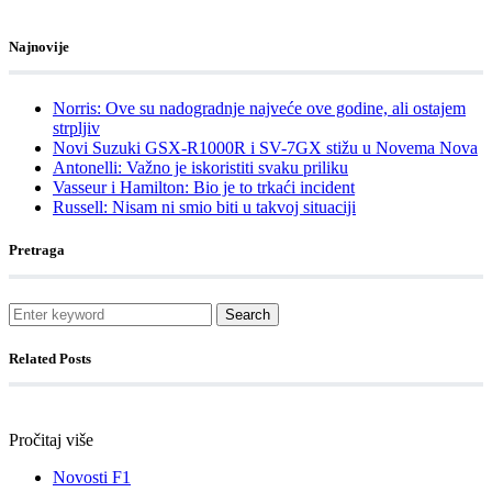
Najnovije
Norris: Ove su nadogradnje najveće ove godine, ali ostajem
strpljiv
Novi Suzuki GSX-R1000R i SV-7GX stižu u Novema Nova
Antonelli: Važno je iskoristiti svaku priliku
Vasseur i Hamilton: Bio je to trkaći incident
Russell: Nisam ni smio biti u takvoj situaciji
Pretraga
Search
Related Posts
Pročitaj više
Novosti F1