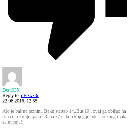
Deni035
Reply to
dFixxx3r
22.06.2016. 12:55
Alo je baš na raznini, Baku startao 14..But 19 i ovaj ga obišao na
stazi u 5 krugu..pa u 23..pa 37 nakon kojeg je odustao zbog rizika
za mjenjač