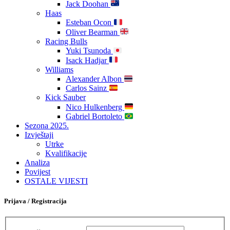
Jack Doohan
Haas
Esteban Ocon
Oliver Bearman
Racing Bulls
Yuki Tsunoda
Isack Hadjar
Williams
Alexander Albon
Carlos Sainz
Kick Sauber
Nico Hulkenberg
Gabriel Bortoleto
Sezona 2025.
Izvještaji
Utrke
Kvalifikacije
Analiza
Povijest
OSTALE VIJESTI
Prijava / Registracija