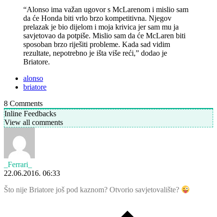
“Alonso ima važan ugovor s McLarenom i mislio sam
da će Honda biti vrlo brzo kompetitivna. Njegov
prelazak je bio dijelom i moja krivica jer sam mu ja
savjetovao da potpiše. Mislio sam da će McLaren biti
sposoban brzo riješiti probleme. Kada sad vidim
rezultate, nepotrebno je išta više reći,” dodao je
Briatore.
alonso
briatore
8
Comments
Inline Feedbacks
View all comments
_Ferrari_
22.06.2016. 06:33
Što nije Briatore još pod kaznom? Otvorio savjetovalište?