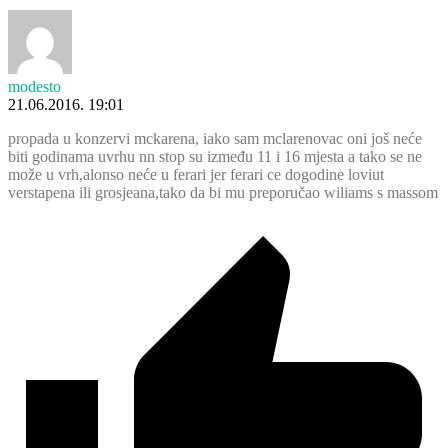
modesto
21.06.2016. 19:01
propada u konzervi mckarena, iako sam mclarenovac oni još neće
biti godinama uvrhu nn stop su između 11 i 16 mjesta a tako se ne
može u vrh,alonso neće u ferari jer ferari ce dogodine loviut
verstapena ili grosjeana,tako da bi mu preporučao wiliams s massom