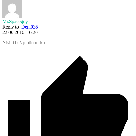
Mr.Spaceguy
Reply to
Deni035
22.06.2016. 16:20
Nisi ti baš pratio utrku.