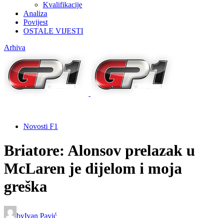
Kvalifikacije
Analiza
Povijest
OSTALE VIJESTI
Arhiva
Novosti F1
Briatore: Alonsov prelazak u
McLaren je dijelom i moja
greška
by
Ivan Pavić