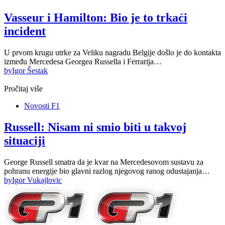
Vasseur i Hamilton: Bio je to trkaći
incident
U prvom krugu utrke za Veliku nagradu Belgije došlo je do kontakta
između Mercedesa Georgea Russella i Ferrarija…
by
Igor Šestak
Pročitaj više
Novosti F1
Russell: Nisam ni smio biti u takvoj
situaciji
George Russell smatra da je kvar na Mercedesovom sustavu za
pohranu energije bio glavni razlog njegovog ranog odustajanja…
by
Igor Vukajlovic