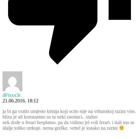
dFixxx3r
21.06.2016. 18:12
ja bi ga vratio umjesto kimija koji ocito nije na vrhunskoj razini vise.
blizu je ali konstantno su tu neki zaostaci.. stalno
nek dođe u ferari besplatno. pa da vidimo jel voli ferari. i dali mu se
idalje toliko utrkuje. nema greške. vettel je ionako na razini