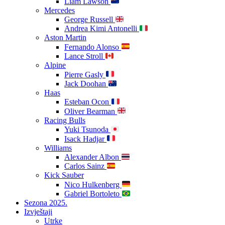
Liam Lawson
Mercedes
George Russell
Andrea Kimi Antonelli
Aston Martin
Fernando Alonso
Lance Stroll
Alpine
Pierre Gasly
Jack Doohan
Haas
Esteban Ocon
Oliver Bearman
Racing Bulls
Yuki Tsunoda
Isack Hadjar
Williams
Alexander Albon
Carlos Sainz
Kick Sauber
Nico Hulkenberg
Gabriel Bortoleto
Sezona 2025.
Izvještaji
Utrke