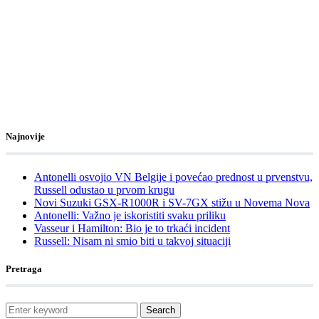
Najnovije
Antonelli osvojio VN Belgije i povećao prednost u prvenstvu,
Russell odustao u prvom krugu
Novi Suzuki GSX-R1000R i SV-7GX stižu u Novema Nova
Antonelli: Važno je iskoristiti svaku priliku
Vasseur i Hamilton: Bio je to trkaći incident
Russell: Nisam ni smio biti u takvoj situaciji
Pretraga
Search