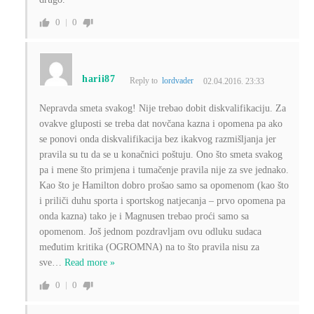
0
0
harii87
Reply to
lordvader
02.04.2016. 23:33
Nepravda smeta svakog! Nije trebao dobit diskvalifikaciju. Za
ovakve gluposti se treba dat novčana kazna i opomena pa ako
se ponovi onda diskvalifikacija bez ikakvog razmišljanja jer
pravila su tu da se u konačnici poštuju. Ono što smeta svakog
pa i mene što primjena i tumačenje pravila nije za sve jednako.
Kao što je Hamilton dobro prošao samo sa opomenom (kao što
i priliči duhu sporta i sportskog natjecanja – prvo opomena pa
onda kazna) tako je i Magnusen trebao proći samo sa
opomenom. Još jednom pozdravljam ovu odluku sudaca
međutim kritika (OGROMNA) na to što pravila nisu za
sve
…
Read more »
0
0