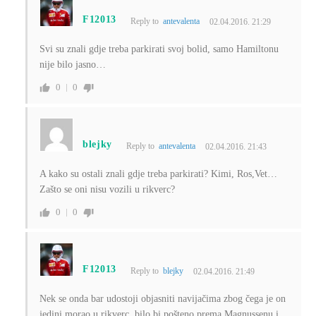
F12013
Reply to
antevalenta
02.04.2016. 21:29
Svi su znali gdje treba parkirati svoj bolid, samo Hamiltonu
nije bilo jasno…
0
0
blejky
Reply to
antevalenta
02.04.2016. 21:43
A kako su ostali znali gdje treba parkirati? Kimi, Ros,Vet…
Zašto se oni nisu vozili u rikverc?
0
0
F12013
Reply to
blejky
02.04.2016. 21:49
Nek se onda bar udostoji objasniti navijačima zbog čega je on
jedini morao u rikverc, bilo bi pošteno prema Magnussenu i