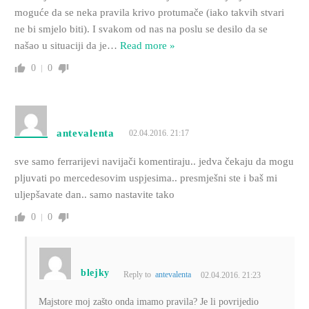
moguće da se neka pravila krivo protumače (iako takvih stvari
ne bi smjelo biti). I svakom od nas na poslu se desilo da se
našao u situaciji da je
…
Read more »
0
0
antevalenta
02.04.2016. 21:17
sve samo ferrarijevi navijači komentiraju.. jedva čekaju da mogu
pljuvati po mercedesovim uspjesima.. presmješni ste i baš mi
uljepšavate dan.. samo nastavite tako
0
0
blejky
Reply to
antevalenta
02.04.2016. 21:23
Majstore moj zašto onda imamo pravila? Je li povrijedio