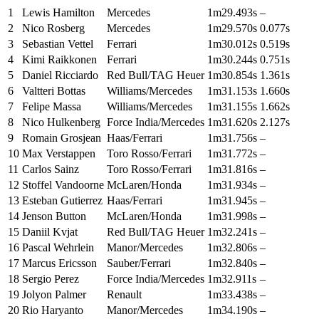
1
Lewis Hamilton
Mercedes
1m29.493s
–
2
Nico Rosberg
Mercedes
1m29.570s
0.077s
3
Sebastian Vettel
Ferrari
1m30.012s
0.519s
4
Kimi Raikkonen
Ferrari
1m30.244s
0.751s
5
Daniel Ricciardo
Red Bull/TAG Heuer
1m30.854s
1.361s
6
Valtteri Bottas
Williams/Mercedes
1m31.153s
1.660s
7
Felipe Massa
Williams/Mercedes
1m31.155s
1.662s
8
Nico Hulkenberg
Force India/Mercedes
1m31.620s
2.127s
9
Romain Grosjean
Haas/Ferrari
1m31.756s
–
10
Max Verstappen
Toro Rosso/Ferrari
1m31.772s
–
11
Carlos Sainz
Toro Rosso/Ferrari
1m31.816s
–
12
Stoffel Vandoorne
McLaren/Honda
1m31.934s
–
13
Esteban Gutierrez
Haas/Ferrari
1m31.945s
–
14
Jenson Button
McLaren/Honda
1m31.998s
–
15
Daniil Kvjat
Red Bull/TAG Heuer
1m32.241s
–
16
Pascal Wehrlein
Manor/Mercedes
1m32.806s
–
17
Marcus Ericsson
Sauber/Ferrari
1m32.840s
–
18
Sergio Perez
Force India/Mercedes
1m32.911s
–
19
Jolyon Palmer
Renault
1m33.438s
–
20
Rio Haryanto
Manor/Mercedes
1m34.190s
–