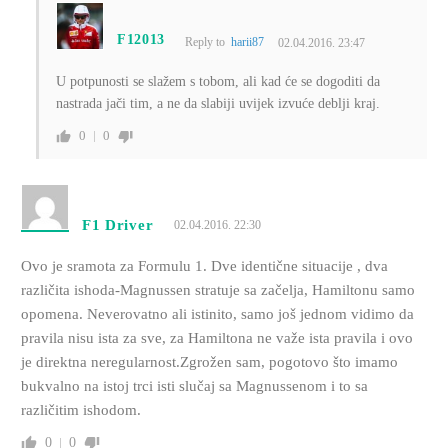
F12013
Reply to
harii87
02.04.2016. 23:47
U potpunosti se slažem s tobom, ali kad će se dogoditi da
nastrada jači tim, a ne da slabiji uvijek izvuće deblji kraj.
0
0
F1 Driver
02.04.2016. 22:30
Ovo je sramota za Formulu 1. Dve identične situacije , dva
različita ishoda-Magnussen stratuje sa začelja, Hamiltonu samo
opomena. Neverovatno ali istinito, samo još jednom vidimo da
pravila nisu ista za sve, za Hamiltona ne važe ista pravila i ovo
je direktna neregularnost.Zgrožen sam, pogotovo što imamo
bukvalno na istoj trci isti slučaj sa Magnussenom i to sa
različitim ishodom.
0
0