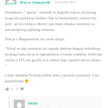
Marco Simoncelli
03.04.2016. 09:51
Hamiltonov ” sporni ” trenutak se dogodio nakon zavrsenog
kruga pri parkiranju bolida i bilo bi katastrofalno oduzeti mu
pole , jer ta voznja u rikverc nije imala nikakav doprinos za
ostvarenje tog najbrzeg vremena.
Dok je s Magnusenom vec nesto drugo.
“Vozač se nije zaustavio na vaganje tijekom drugog slobodnog
treninga kada mu je to signalizirano crvenim svjetlom, bolid nije
vraćen u FIA-inu garažu te je nakon toga započet rad na njemu.
”
I dajte ljubitelji Ferarrija budite malo i sportski nastrojeni. Cast
pojedincima
0
0
blejky