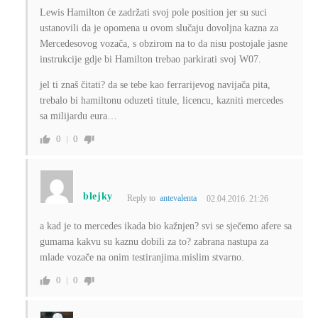
Lewis Hamilton će zadržati svoj pole position jer su suci
ustanovili da je opomena u ovom slučaju dovoljna kazna za
Mercedesovog vozača, s obzirom na to da nisu postojale jasne
instrukcije gdje bi Hamilton trebao parkirati svoj W07.
jel ti znaš čitati? da se tebe kao ferrarijevog navijača pita,
trebalo bi hamiltonu oduzeti titule, licencu, kazniti mercedes
sa milijardu eura…
0
0
blejky
Reply to
antevalenta
02.04.2016. 21:26
a kad je to mercedes ikada bio kažnjen? svi se sječemo afere sa
gumama kakvu su kaznu dobili za to? zabrana nastupa za
mlade vozače na onim testiranjima.mislim stvarno.
0
0