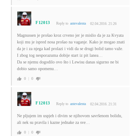
F12013
Reply to
antevalenta
02.04.2016. 21:26
Magnussen je prošao kroz crveno jer je mislio da je za Kvyata
koji mu je ispred nosa prošao na vaganje. Kako je mogao znati
da je i za njega kad prolazi i vidi da se drugi bolid tamo važe.
I zbog tog nesporazuma dobije start iz pit lanea…
Da se njemu dogodilo ovo što i Lewisu danas sigurno ne bi
dobio samo opomenu…
0
0
F12013
Reply to
antevalenta
02.04.2016. 21:31
Ne pljujem im uspjeh i divim se njihovom savršenom bolidu,
ali nek su pravila i kazne jednake za sve…
0
0