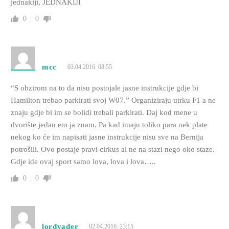
jednakiji, JEDNAKIJI
0
0
mcc
03.04.2016. 08:55
“S obzirom na to da nisu postojale jasne instrukcije gdje bi
Hamilton trebao parkirati svoj W07.” Organiziraju utrku F1 a ne
znaju gdje bi im se bolidi trebali parkirati. Daj kod mene u
dvorište jedan eto ja znam. Pa kad imaju toliko para nek plate
nekog ko će im napisati jasne instrukcije nisu sve na Bernija
potrošili. Ovo postaje pravi cirkus al ne na stazi nego oko staze.
Gdje ide ovaj sport samo lova, lova i lova…..
0
0
lordvader
02.04.2016. 23:15