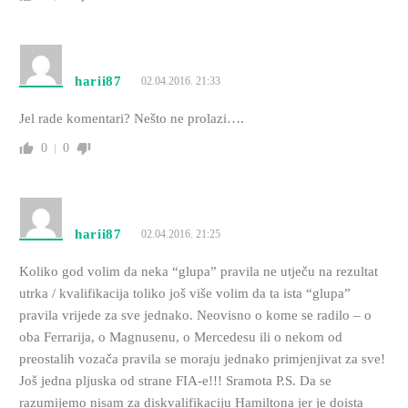
harii87
02.04.2016. 21:33
Jel rade komentari? Nešto ne prolazi….
0
0
harii87
02.04.2016. 21:25
Koliko god volim da neka “glupa” pravila ne utječu na rezultat
utrka / kvalifikacija toliko još više volim da ta ista “glupa”
pravila vrijede za sve jednako. Neovisno o kome se radilo – o
oba Ferrarija, o Magnusenu, o Mercedesu ili o nekom od
preostalih vozača pravila se moraju jednako primjenjivat za sve!
Još jedna pljuska od strane FIA-e!!! Sramota P.S. Da se
razumijemo nisam za diskvalifikaciju Hamiltona jer je doista