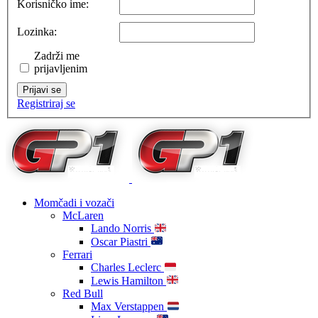
Korisničko ime:
Lozinka:
Zadrži me
prijavljenim
Prijavi se
Registriraj se
Momčadi i vozači
McLaren
Lando Norris
Oscar Piastri
Ferrari
Charles Leclerc
Lewis Hamilton
Red Bull
Max Verstappen