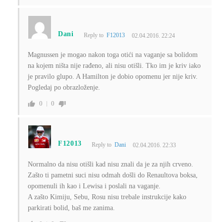
Dani
Reply to
F12013
02.04.2016. 22:24
Magnussen je mogao nakon toga otići na vaganje sa bolidom
na kojem ništa nije rađeno, ali nisu otišli. Tko im je kriv iako
je pravilo glupo. A Hamilton je dobio opomenu jer nije kriv.
Pogledaj po obrazloženje.
0
0
F12013
Reply to
Dani
02.04.2016. 22:33
Normalno da nisu otišli kad nisu znali da je za njih crveno.
Zašto ti pametni suci nisu odmah došli do Renaultova boksa,
opomenuli ih kao i Lewisa i poslali na vaganje.
A zašto Kimiju, Sebu, Rosu nisu trebale instrukcije kako
parkirati bolid, baš me zanima.