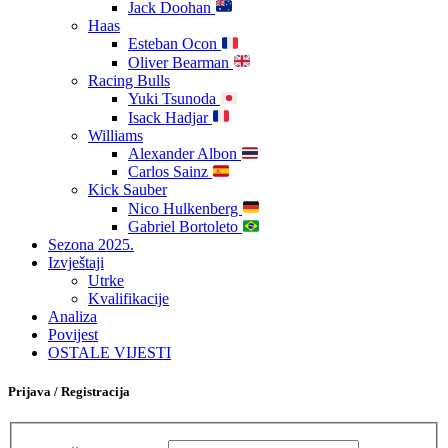
Jack Doohan
Haas
Esteban Ocon
Oliver Bearman
Racing Bulls
Yuki Tsunoda
Isack Hadjar
Williams
Alexander Albon
Carlos Sainz
Kick Sauber
Nico Hulkenberg
Gabriel Bortoleto
Sezona 2025.
Izvještaji
Utrke
Kvalifikacije
Analiza
Povijest
OSTALE VIJESTI
Prijava / Registracija