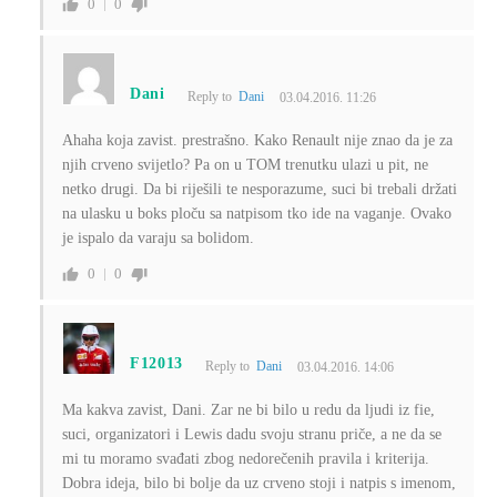
0
0
Dani
Reply to
Dani
03.04.2016. 11:26
Ahaha koja zavist. prestrašno. Kako Renault nije znao da je za
njih crveno svijetlo? Pa on u TOM trenutku ulazi u pit, ne
netko drugi. Da bi riješili te nesporazume, suci bi trebali držati
na ulasku u boks ploču sa natpisom tko ide na vaganje. Ovako
je ispalo da varaju sa bolidom.
0
0
F12013
Reply to
Dani
03.04.2016. 14:06
Ma kakva zavist, Dani. Zar ne bi bilo u redu da ljudi iz fie,
suci, organizatori i Lewis dadu svoju stranu priče, a ne da se
mi tu moramo svađati zbog nedorečenih pravila i kriterija.
Dobra ideja, bilo bi bolje da uz crveno stoji i natpis s imenom,