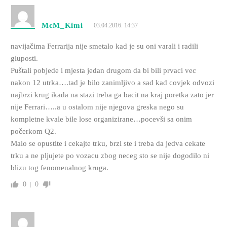
McM_Kimi
03.04.2016. 14:37
navijačima Ferrarija nije smetalo kad je su oni varali i radili
gluposti.
Puštali pobjede i mjesta jedan drugom da bi bili prvaci vec
nakon 12 utrka….tad je bilo zanimljivo a sad kad covjek odvozi
najbrzi krug ikada na stazi treba ga bacit na kraj poretka zato jer
nije Ferrari…..a u ostalom nije njegova greska nego su
kompletne kvale bile lose organizirane…pocevši sa onim
počerkom Q2.
Malo se opustite i cekajte trku, brzi ste i treba da jedva cekate
trku a ne pljujete po vozacu zbog neceg sto se nije dogodilo ni
blizu tog fenomenalnog kruga.
0
0