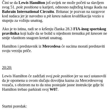
Čini se da
Lewis Hamilton
još uvijek ne može početi sa slavljem
svog 51.
pole positiona
u karijeri, odnosno najbržeg kruga ikada na
Bahrain International Circuitu
. Britanac je pozvan na razgovor
kod sudaca jer je navodno u
pit laneu
nakon kvalifikacija vozio u
stupnju za vožnju unatrag.
Ako je to istina, radi se o kršenju članka 28.3
FIA-inog sportskog
pravilnika
koji kaže da se bolid u nijednom trenutku
pit laneom
ne
smije vlastitom snagom kretati unatrag.
Hamilton i predstavnik iz
Mercedesa
će sucima morati predstaviti
svoju verziju priče.
20:20:
Lewis Hamilton će zadržati svoj
pole position
jer su suci ustanovili
da je opomena u ovom slučaju dovoljna kazna za Mercedesovog
vozača, s obzirom na to da nisu postojale jasne instrukcije gdje bi
Hamilton trebao parkirati svoj
W07
.
Startni poredak: