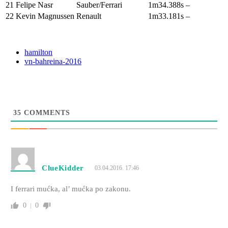
21
Felipe Nasr
Sauber/Ferrari
1m34.388s
–
22
Kevin Magnussen
Renault
1m33.181s
–
hamilton
vn-bahreina-2016
35
COMMENTS
ClueKidder
03.04.2016. 17:46
I ferrari mućka, al’ mućka po zakonu.
0
0