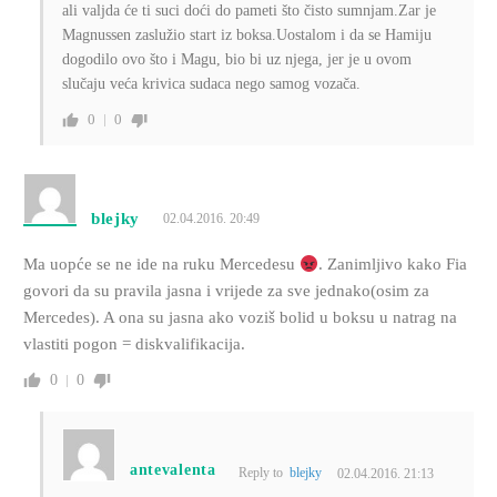
ali valjda će ti suci doći do pameti što čisto sumnjam.Zar je
Magnussen zaslužio start iz boksa.Uostalom i da se Hamiju
dogodilo ovo što i Magu, bio bi uz njega, jer je u ovom
slučaju veća krivica sudaca nego samog vozača.
0
0
blejky
02.04.2016. 20:49
Ma uopće se ne ide na ruku Mercedesu
. Zanimljivo kako Fia
govori da su pravila jasna i vrijede za sve jednako(osim za
Mercedes). A ona su jasna ako voziš bolid u boksu u natrag na
vlastiti pogon = diskvalifikacija.
0
0
antevalenta
Reply to
blejky
02.04.2016. 21:13