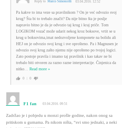
Reply to
Marco Simoncelli
03.04.2016. 12:52
Pa kakve to ima veze sa pravilnikom ? On je već odvozio svoj
krug? Šta bi to trebalo značit? Da nije bitno šta je poslje
napravio bitno je da je odvozio taj krug i kraj priče. Tom
LOGIKOM vozač može udarit nekog kroz boksove, vrtit se u
krug u boksovima,imat nedozvoljene komponete na bolidu ali
HEJ on je odvozio svoj krug i sve oprošteno. Pa i Magnusen je
odvozio svoj krug zašto njemu nije oprošteno po tvojoj logici.
Zato postoje pravila i imamo taj pravilnik i kao takav ne bi
trebalo biti otvoren za razno razne interpretacije. Činjenica da
nitko
…
Read more »
0
0
F1 fan
03.04.2016. 09:51
Zadržao je i pobjedu u monzi prošle godine, nakon onog sa
pritiskom u gumama. Pa nikom ništa, “svi smo jednaki, a neki