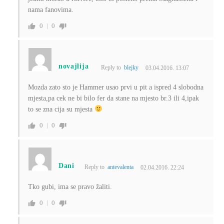
nama fanovima.
0
0
novajlija
Reply to
blejky
03.04.2016. 13:07
Mozda zato sto je Hammer usao prvi u pit a ispred 4 slobodna
mjesta,pa cek ne bi bilo fer da stane na mjesto br.3 ili 4,ipak
to se zna cija su mjesta
0
0
Dani
Reply to
antevalenta
02.04.2016. 22:24
Tko gubi, ima se pravo žaliti.
0
0