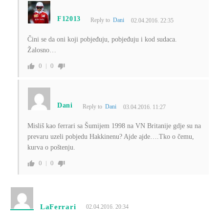
F12013
Reply to
Dani
02.04.2016. 22:35
Čini se da oni koji pobjeđuju, pobjeđuju i kod sudaca.
Žalosno…
0
0
Dani
Reply to
Dani
03.04.2016. 11:27
Misliš kao ferrari sa Šumijem 1998 na VN Britanije gdje su na
prevaru uzeli pobjedu Hakkinenu? Ajde ajde….Tko o čemu,
kurva o poštenju.
0
0
LaFerrari
02.04.2016. 20:34