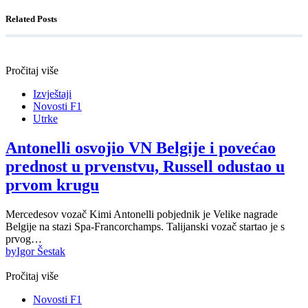
Related Posts
Pročitaj više
Izvještaji
Novosti F1
Utrke
Antonelli osvojio VN Belgije i povećao
prednost u prvenstvu, Russell odustao u
prvom krugu
Mercedesov vozač Kimi Antonelli pobjednik je Velike nagrade
Belgije na stazi Spa-Francorchamps. Talijanski vozač startao je s
prvog…
by
Igor Šestak
Pročitaj više
Novosti F1