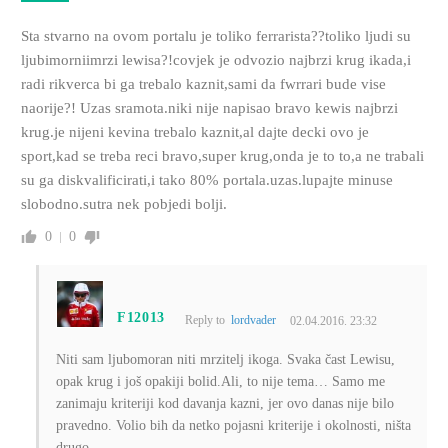
Sta stvarno na ovom portalu je toliko ferrarista??toliko ljudi su
ljubimorniimrzi lewisa?!covjek je odvozio najbrzi krug ikada,i
radi rikverca bi ga trebalo kaznit,sami da fwrrari bude vise
naorije?! Uzas sramota.niki nije napisao bravo kewis najbrzi
krug.je nijeni kevina trebalo kaznit,al dajte decki ovo je
sport,kad se treba reci bravo,super krug,onda je to to,a ne trabali
su ga diskvalificirati,i tako 80% portala.uzas.lupajte minuse
slobodno.sutra nek pobjedi bolji.
0
0
F12013
Reply to
lordvader
02.04.2016. 23:32
Niti sam ljubomoran niti mrzitelj ikoga. Svaka čast Lewisu,
opak krug i još opakiji bolid.Ali, to nije tema… Samo me
zanimaju kriteriji kod davanja kazni, jer ovo danas nije bilo
pravedno. Volio bih da netko pojasni kriterije i okolnosti, ništa
drugo.