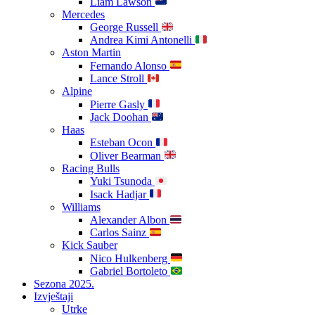
Liam Lawson
Mercedes
George Russell
Andrea Kimi Antonelli
Aston Martin
Fernando Alonso
Lance Stroll
Alpine
Pierre Gasly
Jack Doohan
Haas
Esteban Ocon
Oliver Bearman
Racing Bulls
Yuki Tsunoda
Isack Hadjar
Williams
Alexander Albon
Carlos Sainz
Kick Sauber
Nico Hulkenberg
Gabriel Bortoleto
Sezona 2025.
Izvještaji
Utrke