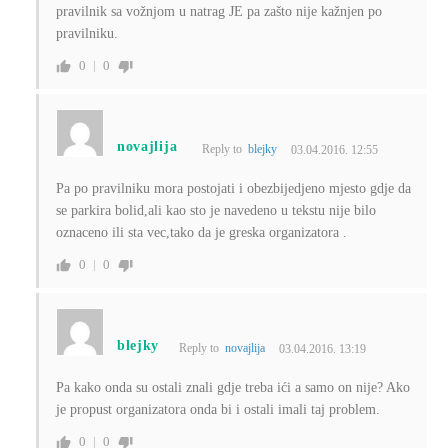
pravilnik sa vožnjom u natrag JE pa zašto nije kažnjen po
pravilniku.
0
0
novajlija
Reply to
blejky
03.04.2016. 12:55
Pa po pravilniku mora postojati i obezbijedjeno mjesto gdje da
se parkira bolid,ali kao sto je navedeno u tekstu nije bilo
oznaceno ili sta vec,tako da je greska organizatora .
0
0
blejky
Reply to
novajlija
03.04.2016. 13:19
Pa kako onda su ostali znali gdje treba ići a samo on nije? Ako
je propust organizatora onda bi i ostali imali taj problem.
0
0