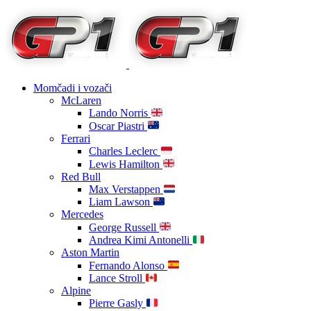
Momčadi i vozači
McLaren
Lando Norris
Oscar Piastri
Ferrari
Charles Leclerc
Lewis Hamilton
Red Bull
Max Verstappen
Liam Lawson
Mercedes
George Russell
Andrea Kimi Antonelli
Aston Martin
Fernando Alonso
Lance Stroll
Alpine
Pierre Gasly