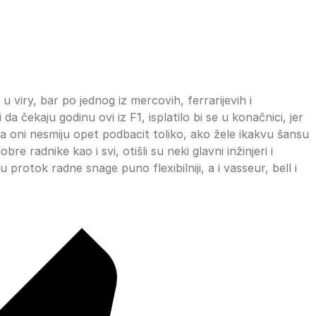
 u viry, bar po jednog iz mercovih, ferrarijevih i
a čekaju godinu ovi iz F1, isplatilo bi se u konačnici, jer
a oni nesmiju opet podbacit toliko, ako žele ikakvu šansu
e radnike kao i svi, otišli su neki glavni inžinjeri i
u protok radne snage puno flexibilniji, a i vasseur, bell i