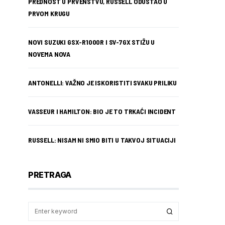
PREDNOST U PRVENSTVU, RUSSELL ODUSTAO U
PRVOM KRUGU
NOVI SUZUKI GSX-R1000R I SV-7GX STIŽU U
NOVEMA NOVA
ANTONELLI: VAŽNO JE ISKORISTITI SVAKU PRILIKU
VASSEUR I HAMILTON: BIO JE TO TRKAĆI INCIDENT
RUSSELL: NISAM NI SMIO BITI U TAKVOJ SITUACIJI
PRETRAGA