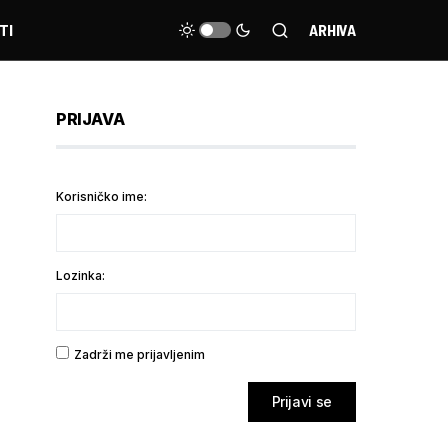
TI
ARHIVA
PRIJAVA
Korisničko ime:
Lozinka:
Zadrži me prijavljenim
Prijavi se