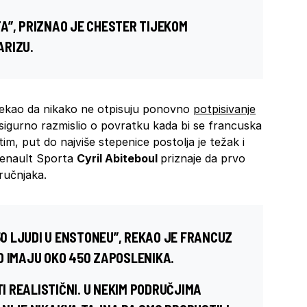
A”, PRIZNAO JE
CHESTER
TIJEKOM
ARIZU.
ekao da nikako ne otpisuju ponovno
potpisivanje
 sigurno razmislio o povratku kada bi se francuska
, put do najviše stepenice postolja je težak i
 Renault Sporta
Cyril Abiteboul
priznaje da prvo
tručnjaka.
650 LJUDI U ENSTONEU”, REKAO JE FRANCUZ
O IMAJU OKO 450 ZAPOSLENIKA.
TI REALISTIČNI. U NEKIM PODRUČJIMA