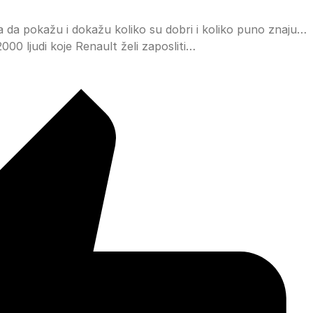
a da pokažu i dokažu koliko su dobri i koliko puno znaju…
00 ljudi koje Renault želi zaposliti…