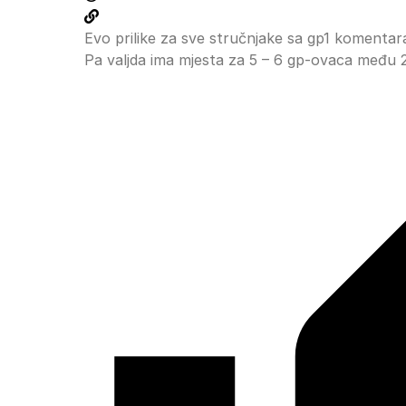
Evo prilike za sve stručnjake sa gp1 komentar
Pa valjda ima mjesta za 5 – 6 gp-ovaca među 20