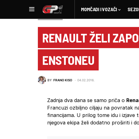
MOMČADI I VOZAČI
SEZO
NOVOSTI F1
RENAULT ŽELI ZAPOS
ENSTONEU
BY
FRANO KISO
04.02.2016.
Zadnja dva dana se samo priča o
Rena
Francuzi ozbiljno ciljaju na povratak n
financijama. U prilog tome idu i izjave
njegova ekipa želi dodatno proširiti i do