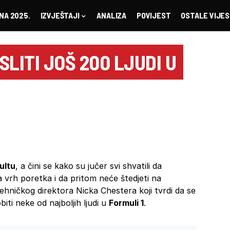
NA 2025.
IZVJEŠTAJI
ANALIZA
POVIJEST
OSTALE VIJES
LITI JOŠ 200 LJUDI U
ultu
, a čini se kako su jučer svi shvatili da
a vrh poretka i da pritom neće štedjeti na
 tehničkog direktora Nicka Chestera koji tvrdi da se
biti neke od najboljih ljudi u
Formuli 1
.