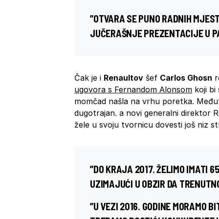
”OTVARA SE PUNO RADNIH MJEST
JUČERAŠNJE PREZENTACIJE U P
Čak je i
Renaultov
šef
Carlos Ghosn
r
ugovora s Fernandom Alonsom
koji bi
momčad našla na vrhu poretka. Međutim
dugotrajan. a novi generalni direktor
žele u svoju tvornicu dovesti još niz s
”DO KRAJA 2017. ŽELIMO IMATI 
UZIMAJUĆI U OBZIR DA TRENUTN
”U VEZI 2016. GODINE MORAMO BI