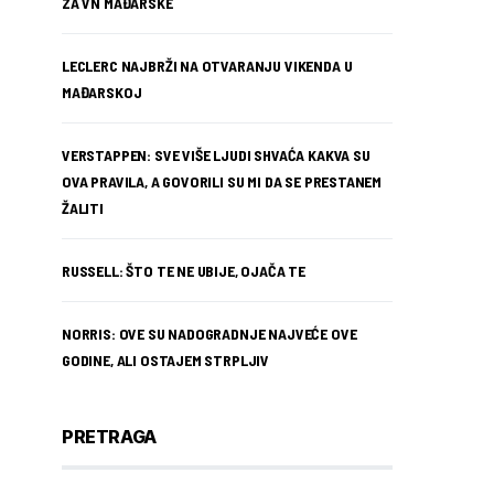
ZA VN MAĐARSKE
LECLERC NAJBRŽI NA OTVARANJU VIKENDA U
MAĐARSKOJ
VERSTAPPEN: SVE VIŠE LJUDI SHVAĆA KAKVA SU
OVA PRAVILA, A GOVORILI SU MI DA SE PRESTANEM
ŽALITI
RUSSELL: ŠTO TE NE UBIJE, OJAČA TE
NORRIS: OVE SU NADOGRADNJE NAJVEĆE OVE
GODINE, ALI OSTAJEM STRPLJIV
PRETRAGA