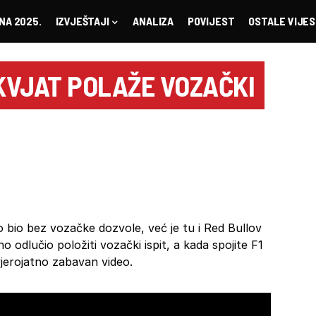
NA 2025.
IZVJEŠTAJI
ANALIZA
POVIJEST
OSTALE VIJES
 KVJAT POLAŽE VOZAČKI
bio bez vozačke dozvole, već je tu i Red Bullov
o odlučio položiti vozački ispit, a kada spojite F1
vjerojatno zabavan video.