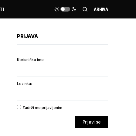
TI
ARHIVA
PRIJAVA
Korisničko ime:
Lozinka:
Zadrži me prijavljenim
Prijavi se