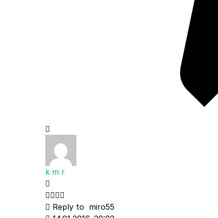
k m r
Reply to
miro55