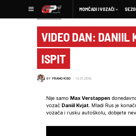
MOMČADI I VOZAČI
SEZO
NOVOSTI F1
VIDEO DAN: DANIIL
ISPIT
BY
FRANO KISO
12.01.2016.
Nije samo
Max Verstappen
donedavno 
vozač
Daniil Kvjat
. Mladi Rus je konačn
vozača i rusku autoškolu, dobijete ne