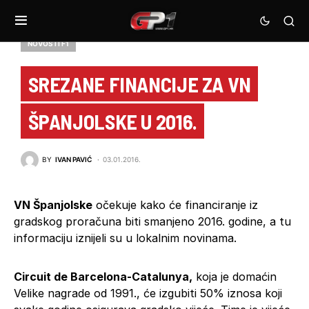
NOVOSTI F1
SREZANE FINANCIJE ZA VN
ŠPANJOLSKE U 2016.
BY
IVAN PAVIĆ
03.01.2016.
VN Španjolske
očekuje kako će financiranje iz
gradskog proračuna biti smanjeno 2016. godine, a tu
informaciju iznijeli su u lokalnim novinama.
Circuit de Barcelona-Catalunya,
koja je domaćin
Velike nagrade od 1991., će izgubiti 50% iznosa koji