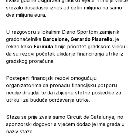
svake godine osigurava gradsko vijeće. Time je vijeće
srezalo dosadašnji iznos od četiri milijuna na samo
dva milijuna eura.
U razgovoru s lokalnim Diario Sportom zamjenik
gradonačelnika
Barcelone, Gerardo Pisarello,
je
rekao kako
Formula
1
nije prioritet gradskom vijeću i
da su rezovi početak ukidanja financiranja utrke iz
gradskog proračuna.
Postepeni financijski rezovi omogućuju
organizatorima da pronađu financijsku potporu
negdje drugdje te da izbjegnu štetne posljedice za
utrku i za buduća održavanja utrke.
Staza se prije zvala samo Circuit de Catalunya, no
sponzorski dogovor s vijećem dodao je ime grada u
naziv staze.