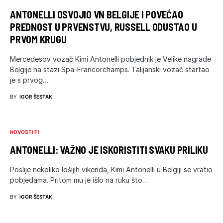
ANTONELLI OSVOJIO VN BELGIJE I POVEĆAO
PREDNOST U PRVENSTVU, RUSSELL ODUSTAO U
PRVOM KRUGU
Mercedesov vozač Kimi Antonelli pobjednik je Velike nagrade
Belgije na stazi Spa-Francorchamps. Talijanski vozač startao
je s prvog…
BY
IGOR ŠESTAK
NOVOSTI F1
ANTONELLI: VAŽNO JE ISKORISTITI SVAKU PRILIKU
Poslije nekoliko lošijih vikenda, Kimi Antonelli u Belgiji se vratio
pobjedama. Pritom mu je išlo na ruku što…
BY
IGOR ŠESTAK