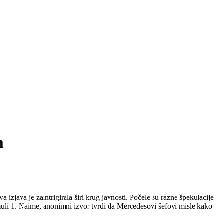
m
 izjava je zaintrigirala širi krug javnosti. Počele su razne špekulacije
muli 1. Naime, anonimni izvor tvrdi da Mercedesovi šefovi misle kako