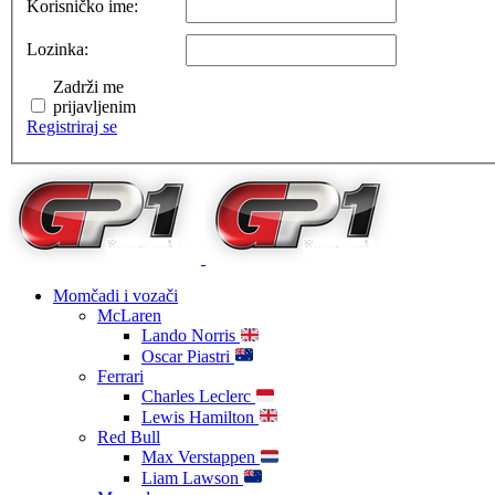
Korisničko ime:
Lozinka:
Zadrži me
prijavljenim
Registriraj se
Momčadi i vozači
McLaren
Lando Norris
Oscar Piastri
Ferrari
Charles Leclerc
Lewis Hamilton
Red Bull
Max Verstappen
Liam Lawson