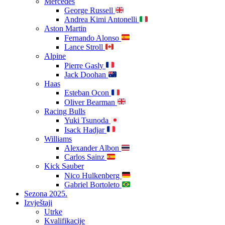
Mercedes
George Russell
Andrea Kimi Antonelli
Aston Martin
Fernando Alonso
Lance Stroll
Alpine
Pierre Gasly
Jack Doohan
Haas
Esteban Ocon
Oliver Bearman
Racing Bulls
Yuki Tsunoda
Isack Hadjar
Williams
Alexander Albon
Carlos Sainz
Kick Sauber
Nico Hulkenberg
Gabriel Bortoleto
Sezona 2025.
Izvještaji
Utrke
Kvalifikacije