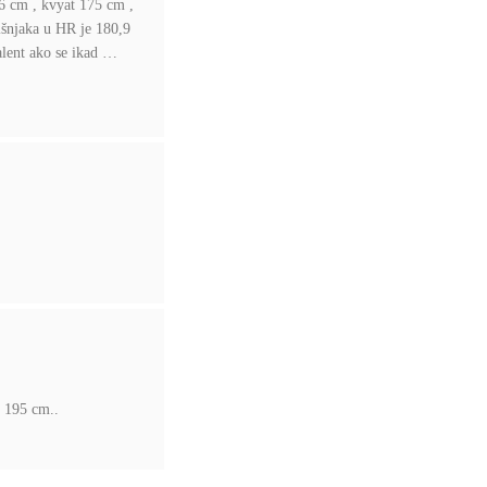
76 cm , kvyat 175 cm ,
dišnjaka u HR je 180,9
alent ako se ikad …
h 195 cm..