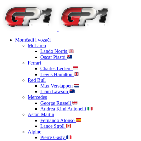
Momčadi i vozači
McLaren
Lando Norris
Oscar Piastri
Ferrari
Charles Leclerc
Lewis Hamilton
Red Bull
Max Verstappen
Liam Lawson
Mercedes
George Russell
Andrea Kimi Antonelli
Aston Martin
Fernando Alonso
Lance Stroll
Alpine
Pierre Gasly