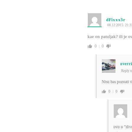
dFixxx3r
08.12.2015. 21:3
kae on patuljak? ili je o
0
0
overr
Reply 
Nisu bas poznati 
0
0
ovo o “div