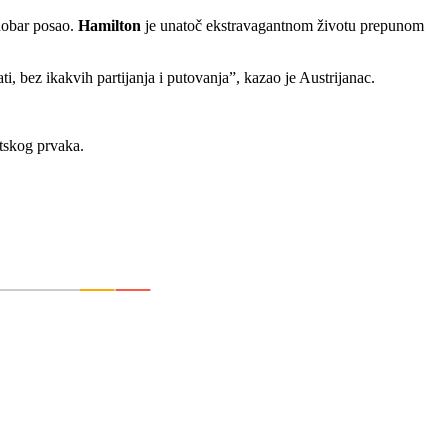
 dobar posao.
Hamilton
je unatoč ekstravagantnom životu prepunom
i, bez ikakvih partijanja i putovanja”, kazao je Austrijanac.
etskog prvaka.