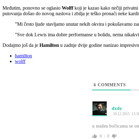
Međutim, ponovno se oglasio
Wolff
koji je kazao kako nečiji privatn
putovanja došao do novog naslova i zbilja je teško pronaći neke kardi
”Mi često ljude stavljamo unutar nekih okvira i pokušavamo zamis
”Sve dok Lewis ima dobre performanse u bolidu, nema nikakv
Dodajmo još da je
Hamilton
u zadnje dvije godine nanizao impresivnu 
hamilton
wolff
6
COMMENTS
dxdy
10.12.2015. 13:3
u malim bočicama se ot
0
0