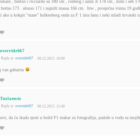
romain , button i ricciardo su 180 cm , rosberg i sainz Jr 178 cm , kimi i seb 1
 bottas 173 . alonso 171 i najniži massa 166 cm . btw , prosjećna visina 19 go
 ako u kokpit “stane” hulkenberg onda za F 1 ima šanu i neki mladi hrvatski t
override667
Reply to
override667
09.12.2015. 10:09
 van gabarita
Tuzlaensis
Reply to
override667
09.12.2015. 12:49
ovi, da ću ikada sjesti u bolid F1 makar za fotografiju, padoše u vodu sa moji