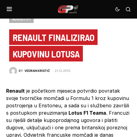
NOVOSTI F1
RENAULT FINALIZIRAO
KUPOVINU LOTUSA
BY
VEDRAN KRISTIĆ
21.12.2015.
Renault
je početkom mjeseca potvrdio povratak
svoje tvorničke momčadi u Formulu 1 kroz kupovinu
postrojenja u Enstoneu, a sada su i službeno završili
s postupkom preuzimanja
Lotus F1 Teama
. Francuzi
su riješili detalje kupoprodajnog ugovora i platiti
dugove, uključujući i one prema britanskoj poreznoj
upravi. Odvjetnik francuske momčadi je danas