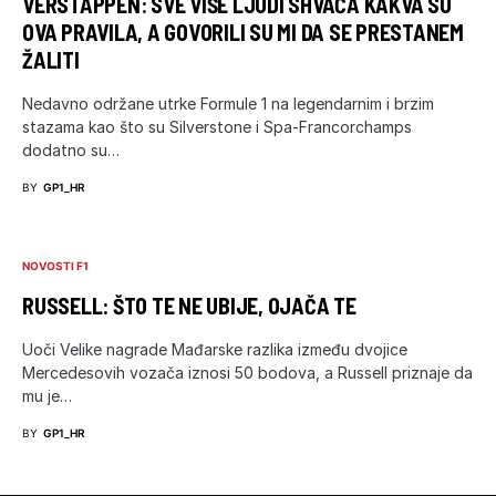
VERSTAPPEN: SVE VIŠE LJUDI SHVAĆA KAKVA SU
OVA PRAVILA, A GOVORILI SU MI DA SE PRESTANEM
ŽALITI
Nedavno održane utrke Formule 1 na legendarnim i brzim
stazama kao što su Silverstone i Spa-Francorchamps
dodatno su…
BY
GP1_HR
NOVOSTI F1
RUSSELL: ŠTO TE NE UBIJE, OJAČA TE
Uoči Velike nagrade Mađarske razlika između dvojice
Mercedesovih vozača iznosi 50 bodova, a Russell priznaje da
mu je…
BY
GP1_HR