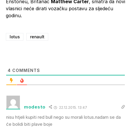
Enstoneu, Britanac
Matthew Carter
, smatra da novi
vlasnici neće dirati vozačku postavu za sljedeću
godinu.
lotus
renault
4
COMMENTS
modesto
22.12.2015. 13:47
nisu htjeli kupiti red bull nego su morali lotus.nadam se da
će bolidi biti plave boje