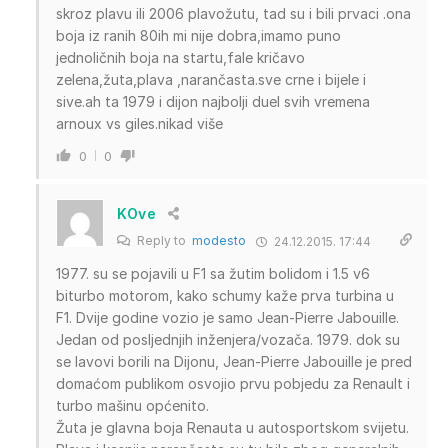
skroz plavu ili 2006 plavožutu, tad su i bili prvaci .ona
boja iz ranih 80ih mi nije dobra,imamo puno
jednoličnih boja na startu,fale kričavo
zelena,žuta,plava ,narančasta.sve crne i bijele i
sive.ah ta 1979 i dijon najbolji duel svih vremena
arnoux vs giles.nikad više
0
0
KOve
Reply to
modesto
24.12.2015. 17:44
1977. su se pojavili u F1 sa žutim bolidom i 1.5 v6
biturbo motorom, kako schumy kaže prva turbina u
F1. Dvije godine vozio je samo Jean-Pierre Jabouille.
Jedan od posljednjih inženjera/vozača. 1979. dok su
se lavovi borili na Dijonu, Jean-Pierre Jabouille je pred
domaćom publikom osvojio prvu pobjedu za Renault i
turbo mašinu općenito.
Žuta je glavna boja Renauta u autosportskom svijetu.