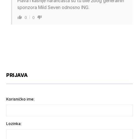
Plava i kasnije narančasta su tu bile zbog generalnih
sponzora Mild Seven odnosno ING.
0
0
PRIJAVA
Korisničko ime:
Lozinka: