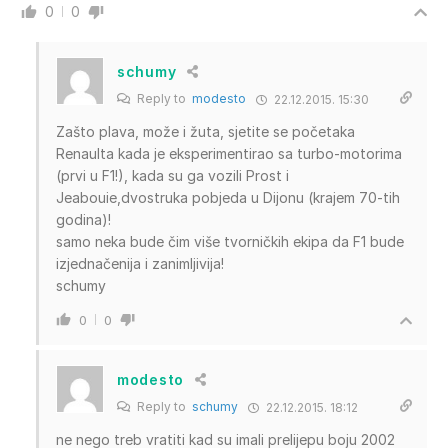
0
0
schumy
Reply to
modesto
22.12.2015. 15:30
Zašto plava, može i žuta, sjetite se početaka
Renaulta kada je eksperimentirao sa turbo-motorima
(prvi u F1!), kada su ga vozili Prost i
Jeabouie,dvostruka pobjeda u Dijonu (krajem 70-tih
godina)!
samo neka bude čim više tvorničkih ekipa da F1 bude
izjednačenija i zanimljivija!
schumy
0
0
modesto
Reply to
schumy
22.12.2015. 18:12
ne nego treb vratiti kad su imali prelijepu boju 2002