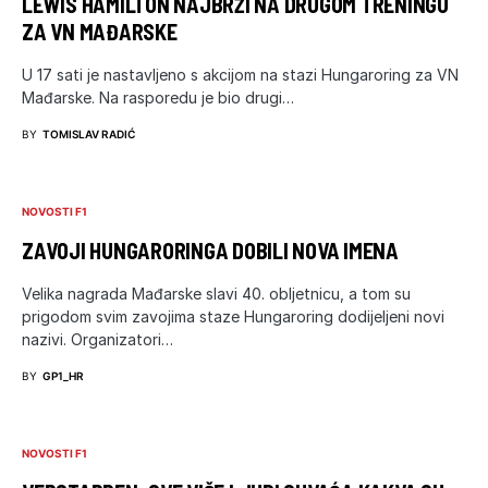
LEWIS HAMILTON NAJBRŽI NA DRUGOM TRENINGU
ZA VN MAĐARSKE
U 17 sati je nastavljeno s akcijom na stazi Hungaroring za VN
Mađarske. Na rasporedu je bio drugi…
BY
TOMISLAV RADIĆ
NOVOSTI F1
ZAVOJI HUNGARORINGA DOBILI NOVA IMENA
Velika nagrada Mađarske slavi 40. obljetnicu, a tom su
prigodom svim zavojima staze Hungaroring dodijeljeni novi
nazivi. Organizatori…
BY
GP1_HR
NOVOSTI F1