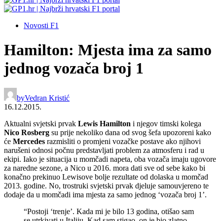
Novosti F1
Hamilton: Mjesta ima za samo
jednog vozača broj 1
by
Vedran Kristić
16.12.2015.
Aktualni svjetski prvak
Lewis Hamilton
i njegov timski kolega
Nico Rosberg
su prije nekoliko dana od svog šefa upozoreni kako
će
Mercedes
razmisliti o promjeni vozačke postave ako njihovi
narušeni odnosi počnu predstavljati problem za atmosferu i rad u
ekipi. Iako je situacija u momčadi napeta, oba vozača imaju ugovore
za naredne sezone, a Nico u 2016. mora dati sve od sebe kako bi
konačno prekinuo Lewisove bolje rezultate od dolaska u momčad
2013. godine. No, trostruki svjetski prvak djeluje samouvjereno te
dodaje da u momčadi ima mjesta za samo jednog ‘vozača broj 1’.
“Postoji ‘trenje’. Kada mi je bilo 13 godina, otišao sam
se utrkivati u Italiju. Kad sam stigao, on je bio zlatno