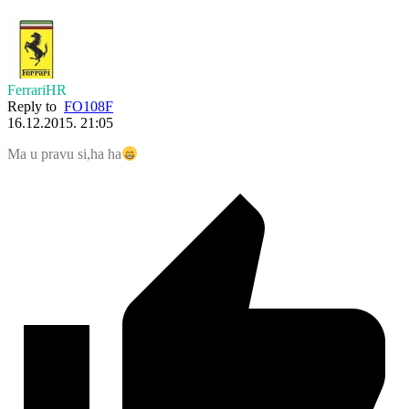
FerrariHR
Reply to
FO108F
16.12.2015. 21:05
Ma u pravu si,ha ha