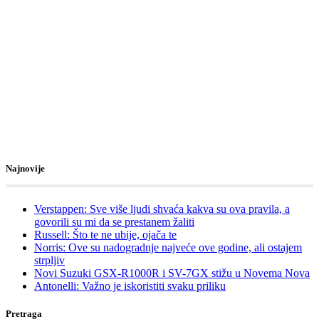
Najnovije
Verstappen: Sve više ljudi shvaća kakva su ova pravila, a
govorili su mi da se prestanem žaliti
Russell: Što te ne ubije, ojača te
Norris: Ove su nadogradnje najveće ove godine, ali ostajem
strpljiv
Novi Suzuki GSX-R1000R i SV-7GX stižu u Novema Nova
Antonelli: Važno je iskoristiti svaku priliku
Pretraga