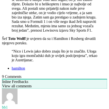
dijete. Dolazio bi u helikopteru i imao je najbolje od
svega. Ali postali smo prijatelji nakon naše prve
zajedničke utrke, on je vodio cijelo vrijeme, a ja sam
bio iza njega. Zatim sam ga prestigao u zadnjem krugu.
Sada smo u Formuli 1 i on više nego ikad želi napraviti
rezultat. Međutim, mjesta ima samo za jednog vozača
broj jedan”, prenosi Lewisovu izjavu Sky Sports F1.
Šef
Toto Wolff
je uvjeren da su i Hamilton i Rosberg shvatili
njegovu poruku.
“Nico i Lewis jako dobro znaju što je to značilo. Uloga
koju igra momčadski duh je uvijek podcijenjena”, rekao
je Austrijanac.
hamilton
9
Comments
Inline Feedbacks
View all comments
bb1