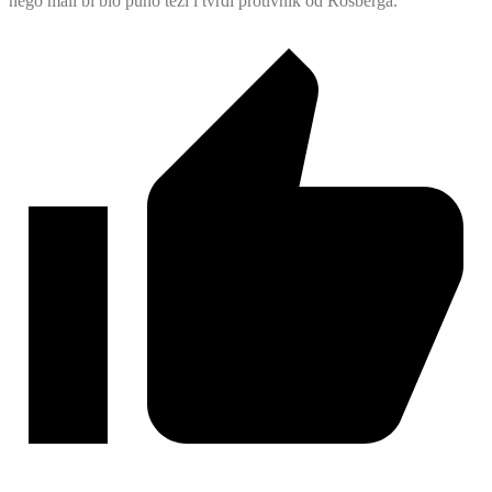
nego mali bi bio puno teži i tvrđi protivnik od Rosberga.