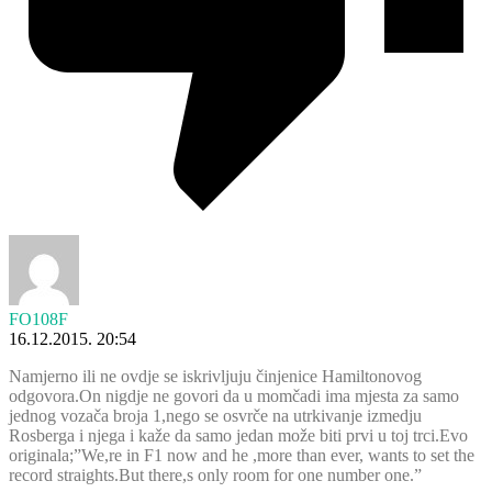
FO108F
16.12.2015. 20:54
Namjerno ili ne ovdje se iskrivljuju činjenice Hamiltonovog
odgovora.On nigdje ne govori da u momčadi ima mjesta za samo
jednog vozača broja 1,nego se osvrče na utrkivanje izmedju
Rosberga i njega i kaže da samo jedan može biti prvi u toj trci.Evo
originala;”We,re in F1 now and he ,more than ever, wants to set the
record straights.But there,s only room for one number one.”