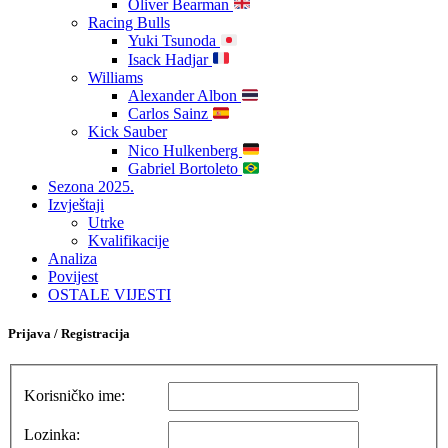
Oliver Bearman
Racing Bulls
Yuki Tsunoda
Isack Hadjar
Williams
Alexander Albon
Carlos Sainz
Kick Sauber
Nico Hulkenberg
Gabriel Bortoleto
Sezona 2025.
Izvještaji
Utrke
Kvalifikacije
Analiza
Povijest
OSTALE VIJESTI
Prijava / Registracija
Korisničko ime:
Lozinka: