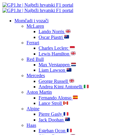
Momčadi i vozači
McLaren
Lando Norris
Oscar Piastri
Ferrari
Charles Leclerc
Lewis Hamilton
Red Bull
Max Verstappen
Liam Lawson
Mercedes
George Russell
Andrea Kimi Antonelli
Aston Martin
Fernando Alonso
Lance Stroll
Alpine
Pierre Gasly
Jack Doohan
Haas
Esteban Ocon