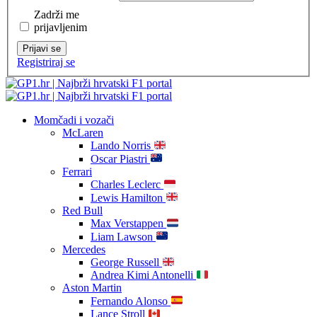
Zadrži me
prijavljenim
Prijavi se
Registriraj se
Momčadi i vozači
McLaren
Lando Norris
Oscar Piastri
Ferrari
Charles Leclerc
Lewis Hamilton
Red Bull
Max Verstappen
Liam Lawson
Mercedes
George Russell
Andrea Kimi Antonelli
Aston Martin
Fernando Alonso
Lance Stroll