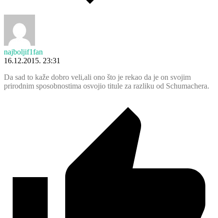
najboljif1fan
16.12.2015. 23:31
Da sad to kaže dobro veli,ali ono što je rekao da je on svojim
prirodnim sposobnostima osvojio titule za razliku od Schumachera.