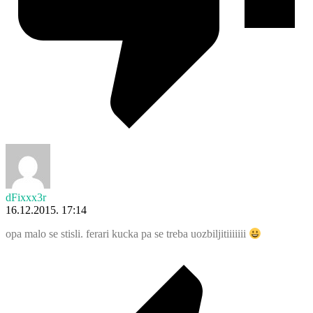
dFixxx3r
16.12.2015. 17:14
opa malo se stisli. ferari kucka pa se treba uozbiljitiiiiiii