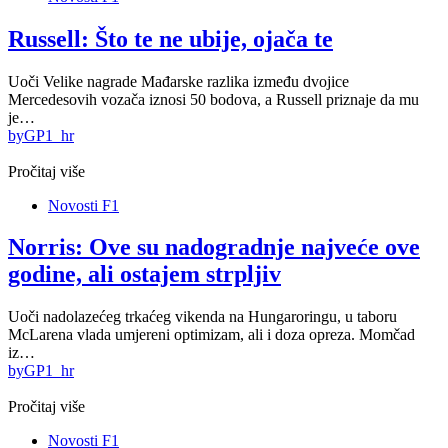
Russell: Što te ne ubije, ojača te
Uoči Velike nagrade Mađarske razlika između dvojice
Mercedesovih vozača iznosi 50 bodova, a Russell priznaje da mu
je…
by
GP1_hr
Pročitaj više
Novosti F1
Norris: Ove su nadogradnje najveće ove
godine, ali ostajem strpljiv
Uoči nadolazećeg trkaćeg vikenda na Hungaroringu, u taboru
McLarena vlada umjereni optimizam, ali i doza opreza. Momčad
iz…
by
GP1_hr
Pročitaj više
Novosti F1