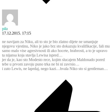
pila
17.12.2015. 17:15
ne navijam za Niku, ali to sto je bio zlatno dijete ne umanjuje
njegovu vjestinu, Niko je jako brz sto dokazuju kvalifikacije, fali mu
samo malo vise agresivnosti ili ako hocete, hrabrosti, a to je upravo
ta nijansa koja stavlja Lewisa ispred…
jer da je, kao sto Modesto rece, kojim slucajem Maldonado pored
tebe u prvom zavoju puno trka ne bi ni zavrsio…
i zato Lewis, ne laprdaj, nego kazi…hvala Niko sto si gentleman…