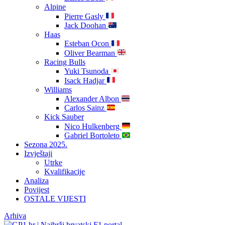
Alpine
Pierre Gasly
Jack Doohan
Haas
Esteban Ocon
Oliver Bearman
Racing Bulls
Yuki Tsunoda
Isack Hadjar
Williams
Alexander Albon
Carlos Sainz
Kick Sauber
Nico Hulkenberg
Gabriel Bortoleto
Sezona 2025.
Izvještaji
Utrke
Kvalifikacije
Analiza
Povijest
OSTALE VIJESTI
Arhiva