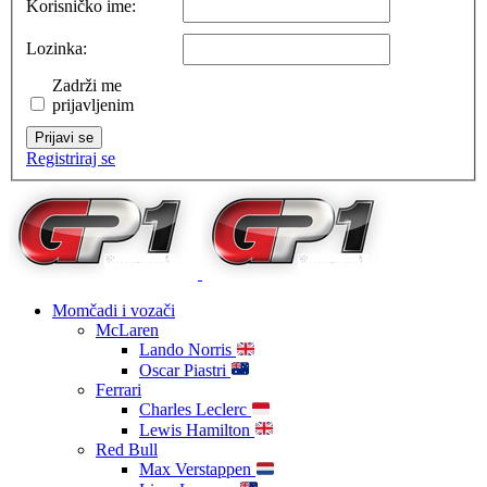
Korisničko ime:
Lozinka:
Zadrži me
prijavljenim
Prijavi se
Registriraj se
Momčadi i vozači
McLaren
Lando Norris
Oscar Piastri
Ferrari
Charles Leclerc
Lewis Hamilton
Red Bull
Max Verstappen