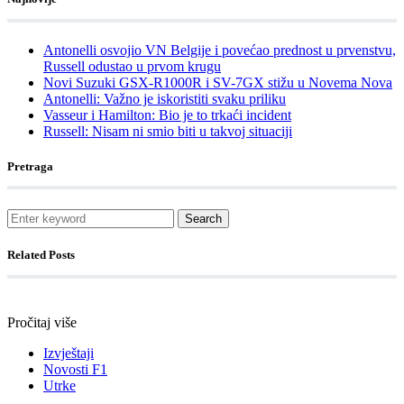
Antonelli osvojio VN Belgije i povećao prednost u prvenstvu,
Russell odustao u prvom krugu
Novi Suzuki GSX-R1000R i SV-7GX stižu u Novema Nova
Antonelli: Važno je iskoristiti svaku priliku
Vasseur i Hamilton: Bio je to trkaći incident
Russell: Nisam ni smio biti u takvoj situaciji
Pretraga
Search
Related Posts
Pročitaj više
Izvještaji
Novosti F1
Utrke