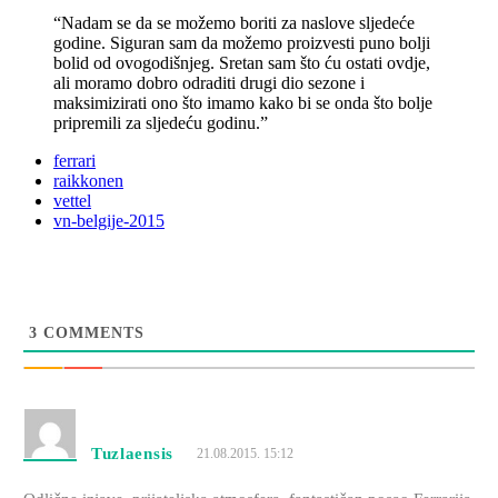
“Nadam se da se možemo boriti za naslove sljedeće
godine. Siguran sam da možemo proizvesti puno bolji
bolid od ovogodišnjeg. Sretan sam što ću ostati ovdje,
ali moramo dobro odraditi drugi dio sezone i
maksimizirati ono što imamo kako bi se onda što bolje
pripremili za sljedeću godinu.”
ferrari
raikkonen
vettel
vn-belgije-2015
3
COMMENTS
Tuzlaensis
21.08.2015. 15:12