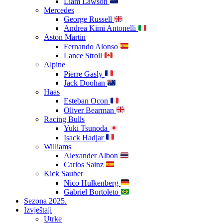
Liam Lawson
Mercedes
George Russell
Andrea Kimi Antonelli
Aston Martin
Fernando Alonso
Lance Stroll
Alpine
Pierre Gasly
Jack Doohan
Haas
Esteban Ocon
Oliver Bearman
Racing Bulls
Yuki Tsunoda
Isack Hadjar
Williams
Alexander Albon
Carlos Sainz
Kick Sauber
Nico Hulkenberg
Gabriel Bortoleto
Sezona 2025.
Izvještaji
Utrke