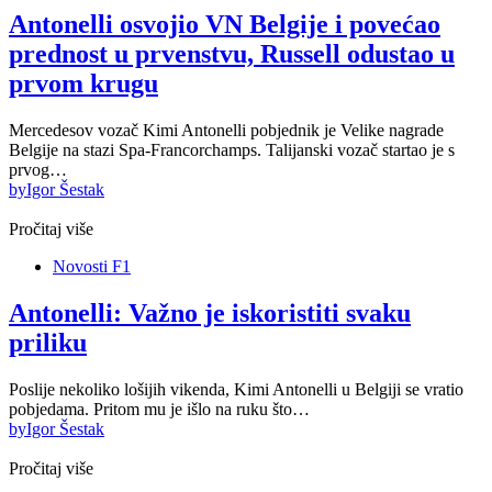
Antonelli osvojio VN Belgije i povećao
prednost u prvenstvu, Russell odustao u
prvom krugu
Mercedesov vozač Kimi Antonelli pobjednik je Velike nagrade
Belgije na stazi Spa-Francorchamps. Talijanski vozač startao je s
prvog…
by
Igor Šestak
Pročitaj više
Novosti F1
Antonelli: Važno je iskoristiti svaku
priliku
Poslije nekoliko lošijih vikenda, Kimi Antonelli u Belgiji se vratio
pobjedama. Pritom mu je išlo na ruku što…
by
Igor Šestak
Pročitaj više