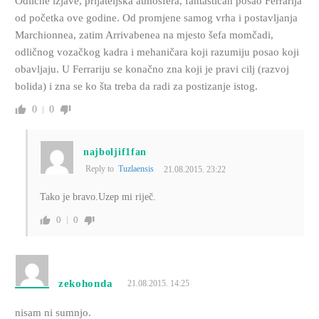
Odlične izjave, prijateljska atmosfera, fantastičan posao Ferrarija
od početka ove godine. Od promjene samog vrha i postavljanja
Marchionnea, zatim Arrivabenea na mjesto šefa momčadi,
odličnog vozačkog kadra i mehaničara koji razumiju posao koji
obavljaju. U Ferrariju se konačno zna koji je pravi cilj (razvoj
bolida) i zna se ko šta treba da radi za postizanje istog.
0
0
najboljif1fan
Reply to
Tuzlaensis
21.08.2015. 23:22
Tako je bravo.Uzep mi riječ.
0
0
zekohonda
21.08.2015. 14:25
nisam ni sumnjo.