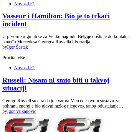
Novosti F1
Vasseur i Hamilton: Bio je to trkaći
incident
U prvom krugu utrke za Veliku nagradu Belgije došlo je do kontakta
između Mercedesa Georgea Russella i Ferrarija…
by
Igor Šestak
Pročitaj više
Novosti F1
Russell: Nisam ni smio biti u takvoj
situaciji
George Russell smatra da je kvar na Mercedesovom sustavu za
pohranu energije bio glavni razlog njegovog ranog odustajanja…
by
Igor Vukajlovic