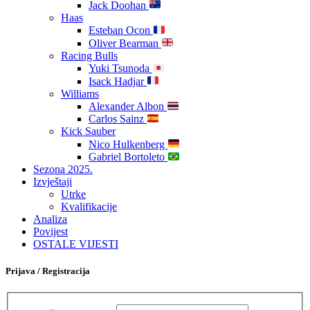
Jack Doohan
Haas
Esteban Ocon
Oliver Bearman
Racing Bulls
Yuki Tsunoda
Isack Hadjar
Williams
Alexander Albon
Carlos Sainz
Kick Sauber
Nico Hulkenberg
Gabriel Bortoleto
Sezona 2025.
Izvještaji
Utrke
Kvalifikacije
Analiza
Povijest
OSTALE VIJESTI
Prijava / Registracija