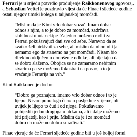
Ferrari
je u srijedu potvrdio produljenje
Raikkonenovog
ugovora,,
a
Sebastian Vettel
je pozdravio vijest da će Finac i sljedeće godine
ostati njegov timski kolega u talijanskoj momčadi.
“Mislim da je Kimi vrlo dobar vozač. Imam dobar
odnos s njim, a to je dobro za momčad, zadržava
stabilnost unutar ekipe. Zajedno možemo raditi za
Ferrari pokušavajući dati sve od sebe. Naravno da se
svatko želi utrkivati za sebe, ali mislim da ni on niti ja
nemamo ego da stanemo na put momčadi. Nisam bio
direktno uključen u donošenje odluke, ali nije tajna da
se dobro slažemo. Obojica se ne zamaramo nebitnim
stvarima pa se možemo fokusirati na posao, a to je
vraćanje Ferrarija na vrh.”
Kimi Raikkonen je dodao:
“Dobro ga poznajem, imamo vrlo dobar odnos i to je
lijepo. Nisam puno toga čitao u posljednje vrijeme, ali
uvijek je lijepo to čuti i od njega. Pokušavamo
pobijediti jedan drugoga u utrkama, ali i dalje možemo
biti prijatelji kao i prije. Mislim da je i za momčad
dobro da možemo dobro surađivati.”
Finac vjeruje da će Ferrari sljedeće godine biti u još boljoj formi.