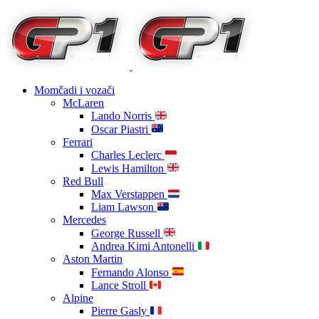
Momčadi i vozači
McLaren
Lando Norris
Oscar Piastri
Ferrari
Charles Leclerc
Lewis Hamilton
Red Bull
Max Verstappen
Liam Lawson
Mercedes
George Russell
Andrea Kimi Antonelli
Aston Martin
Fernando Alonso
Lance Stroll
Alpine
Pierre Gasly