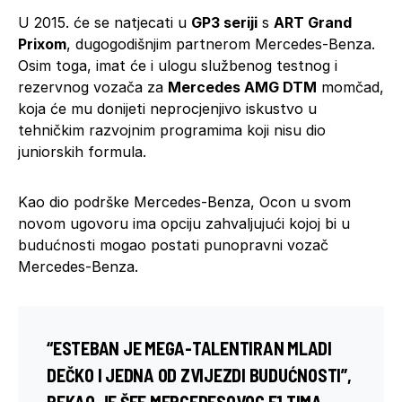
U 2015. će se natjecati u
GP3 seriji
s
ART Grand
Prixom
, dugogodišnjim partnerom Mercedes-Benza.
Osim toga, imat će i ulogu službenog testnog i
rezervnog vozača za
Mercedes AMG DTM
momčad,
koja će mu donijeti neprocjenjivo iskustvo u
tehničkim razvojnim programima koji nisu dio
juniorskih formula.
Kao dio podrške Mercedes-Benza, Ocon u svom
novom ugovoru ima opciju zahvaljujući kojoj bi u
budućnosti mogao postati punopravni vozač
Mercedes-Benza.
“ESTEBAN JE MEGA-TALENTIRAN MLADI
DEČKO I JEDNA OD ZVIJEZDI BUDUĆNOSTI”,
REKAO JE ŠEF MERCEDESOVOG F1 TIMA,