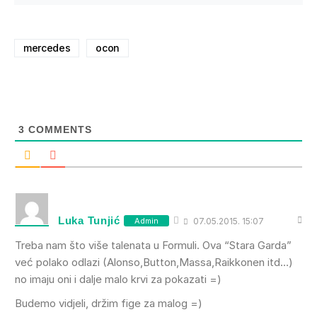
mercedes
ocon
3
COMMENTS
Luka Tunjić
Admin
07.05.2015. 15:07
Treba nam što više talenata u Formuli. Ova “Stara Garda”
već polako odlazi (Alonso,Button,Massa,Raikkonen itd…)
no imaju oni i dalje malo krvi za pokazati =)
Budemo vidjeli, držim fige za malog =)