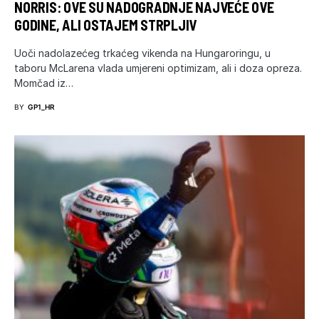
NORRIS: OVE SU NADOGRADNJE NAJVEĆE OVE
GODINE, ALI OSTAJEM STRPLJIV
Uoči nadolazećeg trkaćeg vikenda na Hungaroringu, u
taboru McLarena vlada umjereni optimizam, ali i doza opreza.
Momčad iz…
BY
GP1_HR