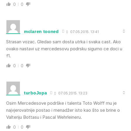
0
0
mclaren tooned
07.05.2015. 13:41
Strasan vozac. Gledao sam dosta utrka i svaka cast. Ako
ovako nastavi uz mercedesovu podrsku sigurno ce doci u
f1.
0
0
turboJopa
07.05.2015. 13:23
Osim Mercedesove podrške i talenta Toto Wolff mu je
najvjerovatnije postao i menadžer isto kao što se brine o
Valteriju Bottasu i Pascal Wehrleineru.
0
0