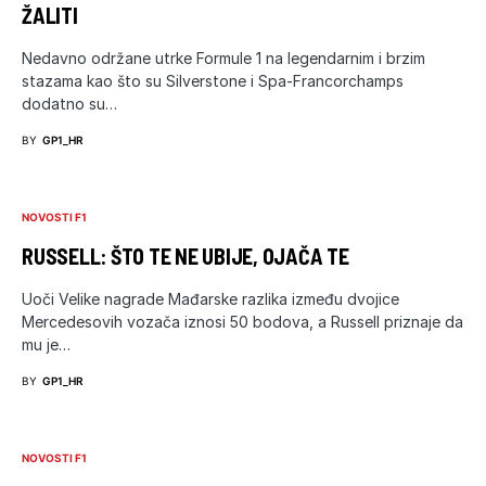
ŽALITI
Nedavno održane utrke Formule 1 na legendarnim i brzim
stazama kao što su Silverstone i Spa-Francorchamps
dodatno su…
BY
GP1_HR
NOVOSTI F1
RUSSELL: ŠTO TE NE UBIJE, OJAČA TE
Uoči Velike nagrade Mađarske razlika između dvojice
Mercedesovih vozača iznosi 50 bodova, a Russell priznaje da
mu je…
BY
GP1_HR
NOVOSTI F1