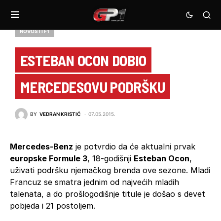
NOVOSTI F1
ESTEBAN OCON DOBIO
MERCEDESOVU PODRŠKU
BY
VEDRAN KRISTIĆ
07.05.2015.
Mercedes-Benz
je potvrdio da će aktualni prvak
europske Formule 3
, 18-godišnji
Esteban Ocon
,
uživati podršku njemačkog brenda ove sezone. Mladi
Francuz se smatra jednim od najvećih mladih
talenata, a do prošlogodišnje titule je došao s devet
pobjeda i 21 postoljem.