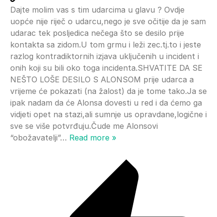
Dajte molim vas s tim udarcima u glavu ? Ovdje
uopće nije riječ o udarcu,nego je sve očitije da je sam
udarac tek posljedica nečega što se desilo prije
kontakta sa zidom.U tom grmu i leži zec.tj.to i jeste
razlog kontradiktornih izjava uključenih u incident i
onih koji su bili oko toga incidenta.SHVATITE DA SE
NEŠTO LOŠE DESILO S ALONSOM prije udarca a
vrijeme će pokazati (na žalost) da je tome tako.Ja se
ipak nadam da će Alonsa dovesti u red i da ćemo ga
vidjeti opet na stazi,ali sumnje us opravdane,logične i
sve se više potvrđuju.Čude me Alonsovi
“obožavatelji”
…
Read more »