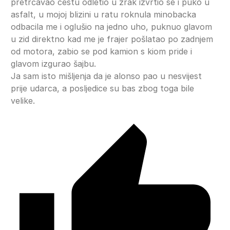
pretrčavao cestu odletio u zrak izvrtio se i puko u
asfalt, u mojoj blizini u ratu roknula minobacka
odbacila me i oglušio na jedno uho, puknuo glavom
u zid direktno kad me je frajer pošlatao po zadnjem
od motora, zabio se pod kamion s kiom pride i
glavom izgurao šajbu.
Ja sam isto mišljenja da je alonso pao u nesvijest
prije udarca, a posljedice su bas zbog toga bile
velike.