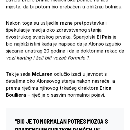
mjesta, da bi potom bio prebačen u obližnju bolnicu.
Nakon toga su uslijedile razne pretpostavke i
špekulacije medija oko zdravstvenog stanja
dvostrukog svjetskog prvaka. Španjolski
El Pais
je
bio najbliži istini kada je napisao da je Alonso izgubio
sjećanje unatrag 20 godina i da je doktorima rekao da
vozi karting i želi biti vozač Formule 1
.
Tek je sada
McLaren
odlučio izaći u javnost s
detaljima oko Alonsovog stanja nakon nesreće, a
prema riječima njihovog trkaćeg direktora
Erica
Boulliera
– riječ je o sasvim normalnoj pojavi.
”BIO JE TO NORMALAN POTRES MOZGA S
PRIVREMENIM GUBITKOM PAMĆENJA”,