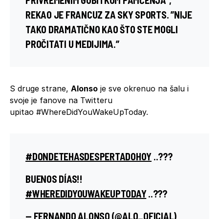
REKAO JE FRANCUZ ZA
SKY SPORTS
. ”NIJE
TAKO DRAMATIČNO KAO ŠTO STE MOGLI
PROČITATI U MEDIJIMA.”
S druge strane,
Alonso
je sve okrenuo na šalu i
svoje je fanove na Twitteru
upitao #WhereDidYouWakeUpToday.
#DONDETEHASDESPERTADOHOY
..???
BUENOS DÍAS!!
#WHEREDIDYOUWAKEUPTODAY
..???
— FERNANDO ALONSO (@ALO_OFICIAL)