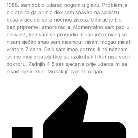
1988. sam dobio udarac nogom u glavu. Problem je
bio što sa ga primio dok sam spavao na sjedištu
busa vraćajući se iz noćnog života. Udarac je bio
bez pripreme i amortizacije. Momentalno sam pao u
nesvjest, kad sam se probudio drugo jutro ničeg se
nisam sjećao imao sam masnicu i nisam mogao micati
vratom 7 dana. Da li sam imao potres ili ne neznam
jer me moji prijatelji (koji su i zakuhali frku) nisu vodili
doktoru. Zadnjih 4-5 sati sjećanja prije udarca mi se
nikad nije vratilo. Mozak je zaje.an organ.