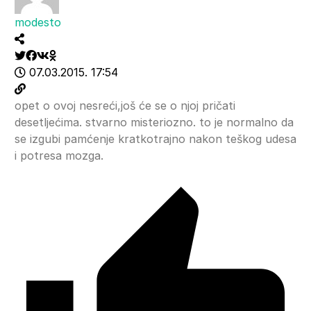
modesto
07.03.2015. 17:54
opet o ovoj nesreći,još će se o njoj pričati
desetljećima. stvarno misteriozno. to je normalno da
se izgubi pamćenje kratkotrajno nakon teškog udesa
i potresa mozga.