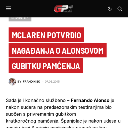
NOVOSTI F1
MCLAREN POTVRDIO
NAGAĐANJA O ALONSOVOM
GUBITKU PAMĆENJA
BY
FRANO KISO
07.03.2015.
Sada je i konačno službeno –
Fernando Alonso
je
nakon sudara na predsezonskim testiranjima bio
suočen s privremenim gubitkom
kratkoročnog pamćenja. Španjolac je nakon udesa u
zavoju broj 3 primio medicinsku pomoć na licu