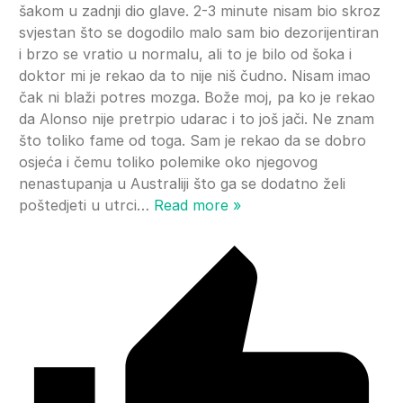
šakom u zadnji dio glave. 2-3 minute nisam bio skroz
svjestan što se dogodilo malo sam bio dezorijentiran
i brzo se vratio u normalu, ali to je bilo od šoka i
doktor mi je rekao da to nije niš čudno. Nisam imao
čak ni blaži potres mozga. Bože moj, pa ko je rekao
da Alonso nije pretrpio udarac i to još jači. Ne znam
što toliko fame od toga. Sam je rekao da se dobro
osjeća i čemu toliko polemike oko njegovog
nenastupanja u Australiji što ga se dodatno želi
poštedjeti u utrci
…
Read more »