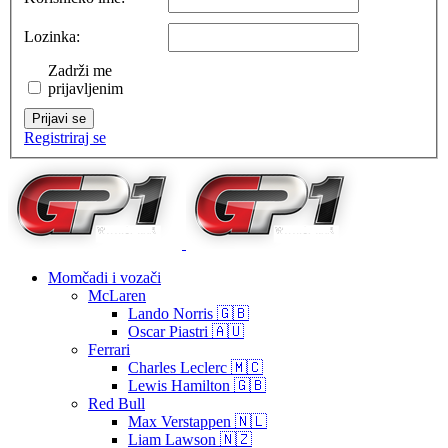
Lozinka:
Zadrži me
prijavljenim
Prijavi se
Registriraj se
Momčadi i vozači
McLaren
Lando Norris 🇬🇧
Oscar Piastri 🇦🇺
Ferrari
Charles Leclerc 🇲🇨
Lewis Hamilton 🇬🇧
Red Bull
Max Verstappen 🇳🇱
Liam Lawson 🇳🇿