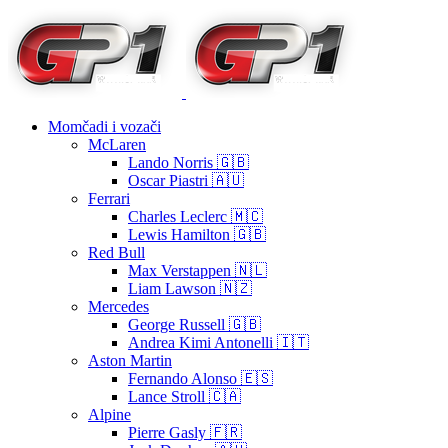
Momčadi i vozači
McLaren
Lando Norris 🇬🇧
Oscar Piastri 🇦🇺
Ferrari
Charles Leclerc 🇲🇨
Lewis Hamilton 🇬🇧
Red Bull
Max Verstappen 🇳🇱
Liam Lawson 🇳🇿
Mercedes
George Russell 🇬🇧
Andrea Kimi Antonelli 🇮🇹
Aston Martin
Fernando Alonso 🇪🇸
Lance Stroll 🇨🇦
Alpine
Pierre Gasly 🇫🇷