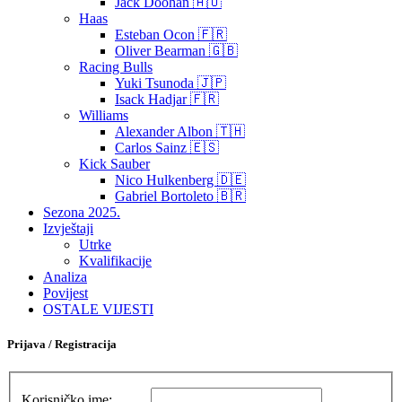
Jack Doohan 🇦🇺
Haas
Esteban Ocon 🇫🇷
Oliver Bearman 🇬🇧
Racing Bulls
Yuki Tsunoda 🇯🇵
Isack Hadjar 🇫🇷
Williams
Alexander Albon 🇹🇭
Carlos Sainz 🇪🇸
Kick Sauber
Nico Hulkenberg 🇩🇪
Gabriel Bortoleto 🇧🇷
Sezona 2025.
Izvještaji
Utrke
Kvalifikacije
Analiza
Povijest
OSTALE VIJESTI
Prijava / Registracija
Korisničko ime: