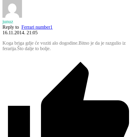
junuz
Reply to
Ferrari number1
16.11.2014. 21:05
Koga briga gdje će voziti alo dogodine.Bitno je da je razgulio iz
ferarija.Što dalje to bolje.