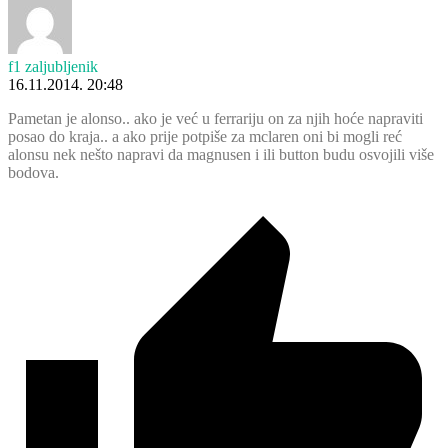
f1 zaljubljenik
16.11.2014. 20:48
Pametan je alonso.. ako je već u ferrariju on za njih hoće napraviti
posao do kraja.. a ako prije potpiše za mclaren oni bi mogli reć
alonsu nek nešto napravi da magnusen i ili button budu osvojili više
bodova.