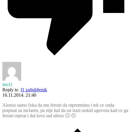
ino11
Reply to
f1 zaljubljenik
16.11.2014. 21:40
Alonso samo čeka da mu ferrari da otpremninu i tek ce onda
potpisat za mclaren, pa nije lud da on trazi raskid ugovora kad ce ga
ferrari otjerat i dat lovu sad ubrzo 🙂 🙂