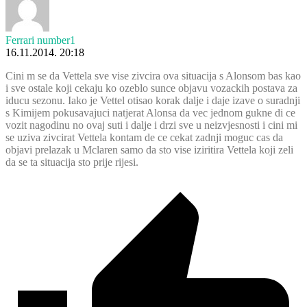
Ferrari number1
16.11.2014. 20:18
Cini m se da Vettela sve vise zivcira ova situacija s Alonsom bas kao
i sve ostale koji cekaju ko ozeblo sunce objavu vozackih postava za
iducu sezonu. Iako je Vettel otisao korak dalje i daje izave o suradnji
s Kimijem pokusavajuci natjerat Alonsa da vec jednom gukne di ce
vozit nagodinu no ovaj suti i dalje i drzi sve u neizvjesnosti i cini mi
se uziva zivcirat Vettela kontam de ce cekat zadnji moguc cas da
objavi prelazak u Mclaren samo da sto vise iziritira Vettela koji zeli
da se ta situacija sto prije rijesi.