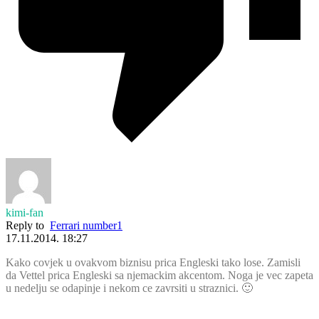
kimi-fan
Reply to
Ferrari number1
17.11.2014. 18:27
Kako covjek u ovakvom biznisu prica Engleski tako lose. Zamisli
da Vettel prica Engleski sa njemackim akcentom. Noga je vec zapeta
u nedelju se odapinje i nekom ce zavrsiti u straznici. 🙂