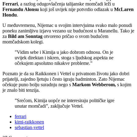
Ferrari
, a razlog odugovlačenja talijanske momčadi leži u
Fernandu Alonsu
koji još uvijek nije potvrdio odlazak u
McLaren
Hondu
.
U međuvremenu, Nijemac u svojim intervjuima svako malo ponudi
poneku zanimljivu izjavu vezano uz budućnost u Maranellu. Tako je
za
Bild am Sonntag
otvoreno pričao o svom budućem
momčadskom kolegi.
”Vidim sebe i Kimija u jako dobrom odnosu. On je
uvijek direktan i iskren, stoga s ljudskog aspekta ne
očekujem apsolutno nikakve probleme.”
Poznato je da su Raikkonen i Vettel u privatnom životu jako dobri
prijatelji, zajedno ljetuju i često igraju badminton. Zato Nijemac
očekuje puno bolju suradnju nego s
Markom Webberom,
s kojim
je znalo biti tenzija.
”Srećom, Kimija uopće ne interesiraju političke igre
unutar momčadi”, zaključuje Vettel.
ferrari
kimi-raikkonen
sebastian-vettel