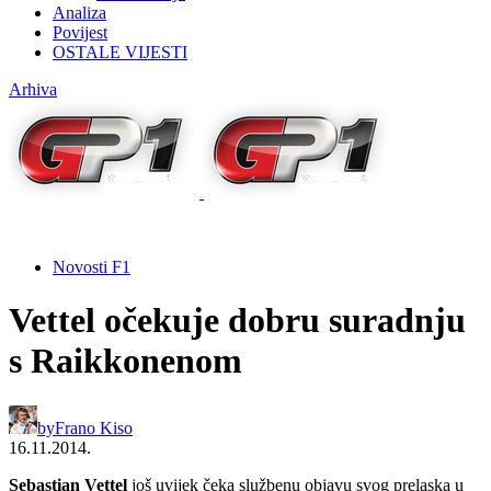
Analiza
Povijest
OSTALE VIJESTI
Arhiva
Novosti F1
Vettel očekuje dobru suradnju
s Raikkonenom
by
Frano Kiso
16.11.2014.
Sebastian Vettel
još uvijek čeka službenu objavu svog prelaska u