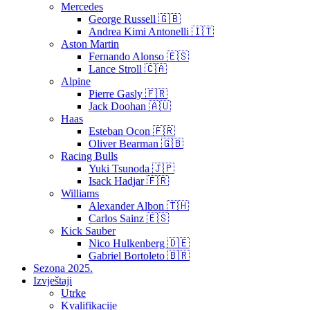
Mercedes
George Russell 🇬🇧
Andrea Kimi Antonelli 🇮🇹
Aston Martin
Fernando Alonso 🇪🇸
Lance Stroll 🇨🇦
Alpine
Pierre Gasly 🇫🇷
Jack Doohan 🇦🇺
Haas
Esteban Ocon 🇫🇷
Oliver Bearman 🇬🇧
Racing Bulls
Yuki Tsunoda 🇯🇵
Isack Hadjar 🇫🇷
Williams
Alexander Albon 🇹🇭
Carlos Sainz 🇪🇸
Kick Sauber
Nico Hulkenberg 🇩🇪
Gabriel Bortoleto 🇧🇷
Sezona 2025.
Izvještaji
Utrke
Kvalifikacije