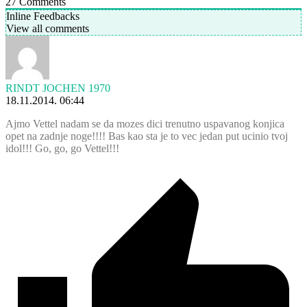
27
Comments
Inline Feedbacks
View all comments
RINDT JOCHEN 1970
18.11.2014. 06:44
Ajmo Vettel nadam se da mozes dici trenutno uspavanog konjica
opet na zadnje noge!!!! Bas kao sta je to vec jedan put ucinio tvoj
idol!!! Go, go, go Vettel!!!