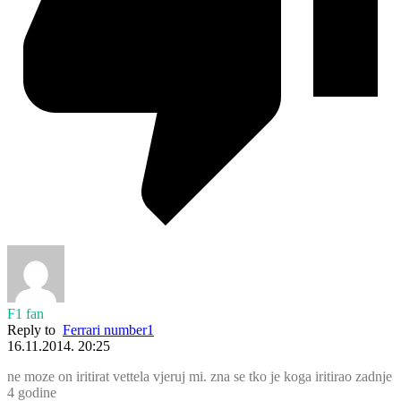
F1 fan
Reply to
Ferrari number1
16.11.2014. 20:25
ne moze on iritirat vettela vjeruj mi. zna se tko je koga iritirao zadnje
4 godine