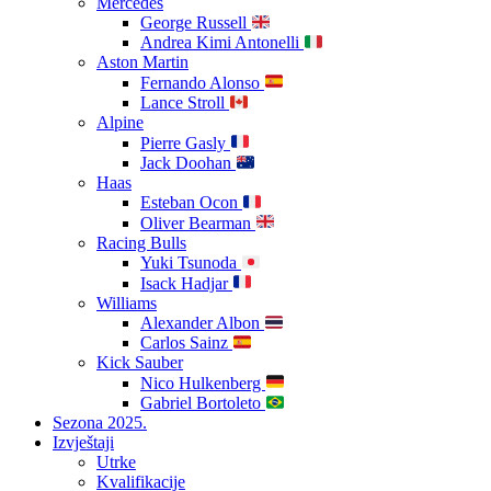
Mercedes
George Russell
Andrea Kimi Antonelli
Aston Martin
Fernando Alonso
Lance Stroll
Alpine
Pierre Gasly
Jack Doohan
Haas
Esteban Ocon
Oliver Bearman
Racing Bulls
Yuki Tsunoda
Isack Hadjar
Williams
Alexander Albon
Carlos Sainz
Kick Sauber
Nico Hulkenberg
Gabriel Bortoleto
Sezona 2025.
Izvještaji
Utrke
Kvalifikacije