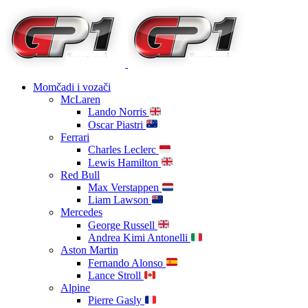
Momčadi i vozači
McLaren
Lando Norris
Oscar Piastri
Ferrari
Charles Leclerc
Lewis Hamilton
Red Bull
Max Verstappen
Liam Lawson
Mercedes
George Russell
Andrea Kimi Antonelli
Aston Martin
Fernando Alonso
Lance Stroll
Alpine
Pierre Gasly