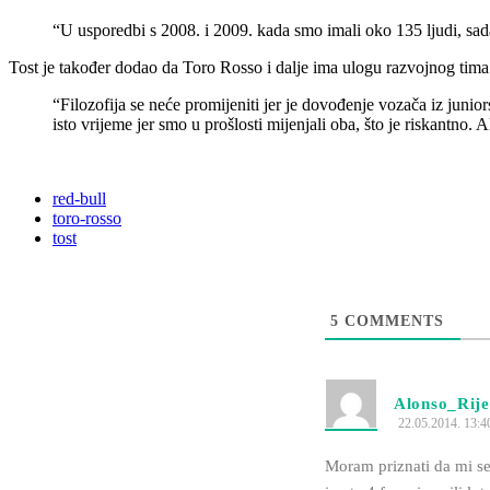
“U usporedbi s 2008. i 2009. kada smo imali oko 135 ljudi, sa
Tost je također dodao da Toro Rosso i dalje ima ulogu razvojnog tima
“Filozofija se neće promijeniti jer je dovođenje vozača iz junio
isto vrijeme jer smo u prošlosti mijenjali oba, što je riskantno
red-bull
toro-rosso
tost
5
COMMENTS
Alonso_Rij
22.05.2014. 13:4
Moram priznati da mi se 