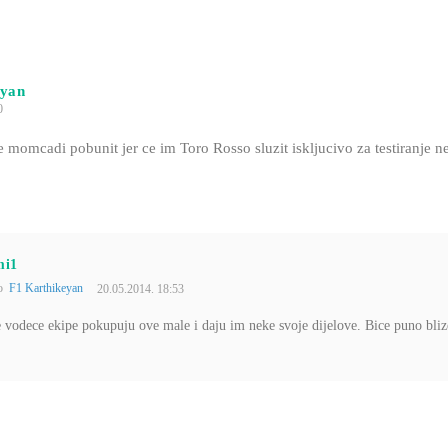
eyan
0
 momcadi pobunit jer ce im Toro Rosso sluzit iskljucivo za testiranje ne
mi1
to
F1 Karthikeyan
20.05.2014. 18:53
le vodece ekipe pokupuju ove male i daju im neke svoje dijelove. Bice puno bli