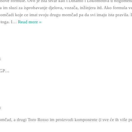
lotusove formule. Ovo je ista stvar kao i Dinamo i Lokomotiva u nogometu
uga im sluzi za isprobavanje djelova, vozača, inžinjera itd. Ako formula 
mčadi koje ce imat svoju drugu momčad pa da svi imaju ista pravila. Ia
toga. I
…
Read more »
6
o GP…
9
mčad, a drugi Toro Rosso im proizvodi komponente (i sve će ih više pr