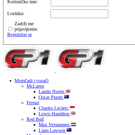
Korisničko ime:
Lozinka:
Zadrži me
prijavljenim
Registriraj se
Momčadi i vozači
McLaren
Lando Norris
Oscar Piastri
Ferrari
Charles Leclerc
Lewis Hamilton
Red Bull
Max Verstappen
Liam Lawson