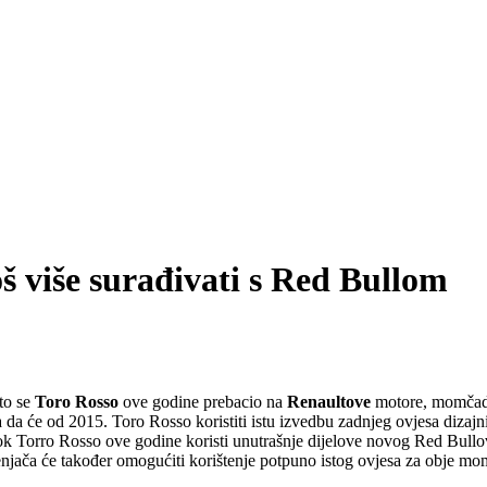
š više surađivati s Red Bullom
to se
Toro Rosso
ove godine prebacio na
Renaultove
motore, momčad i
 da će od 2015. Toro Rosso koristiti istu izvedbu zadnjeg ovjesa dizajn
k Torro Rosso ove godine koristi unutrašnje dijelove novog Red Bullov
ača će također omogućiti korištenje potpuno istog ovjesa za obje mom