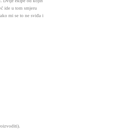
. Dvije ekipe od kojih
već ide u tom smjeru
ko mi se to ne sviđa i
oizvoditi).