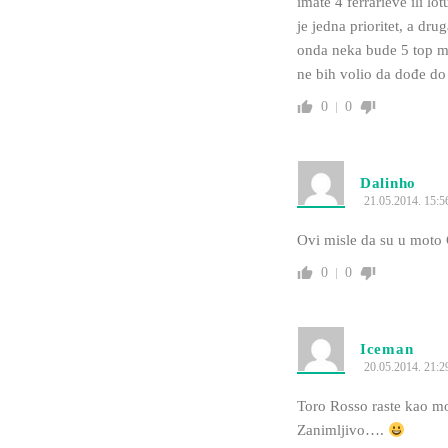
imate 4 ferrarieve ili 
je jedna prioritet, a dr
onda neka bude 5 top mo
ne bih volio da dođe do 
0
0
Dalinho
21.05.2014. 15:5
Ovi misle da su u mot
0
0
Iceman
20.05.2014. 21:2
Toro Rosso raste kao mo
Zanimljivo….