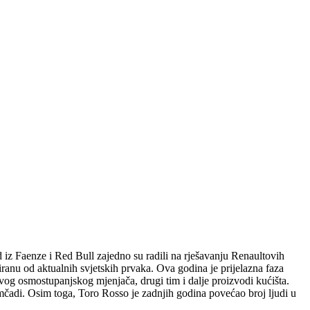
z Faenze i Red Bull zajedno su radili na rješavanju Renaultovih
iranu od aktualnih svjetskih prvaka. Ova godina je prijelazna faza
og osmostupanjskog mjenjača, drugi tim i dalje proizvodi kućišta.
čadi. Osim toga, Toro Rosso je zadnjih godina povećao broj ljudi u