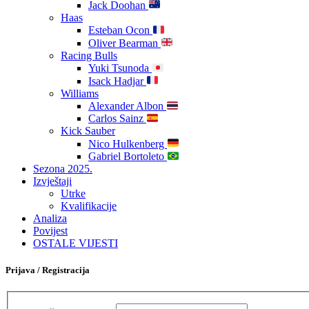
Jack Doohan
Haas
Esteban Ocon
Oliver Bearman
Racing Bulls
Yuki Tsunoda
Isack Hadjar
Williams
Alexander Albon
Carlos Sainz
Kick Sauber
Nico Hulkenberg
Gabriel Bortoleto
Sezona 2025.
Izvještaji
Utrke
Kvalifikacije
Analiza
Povijest
OSTALE VIJESTI
Prijava / Registracija