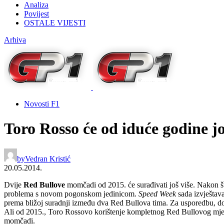
Analiza
Povijest
OSTALE VIJESTI
Arhiva
Novosti F1
Toro Rosso će od iduće godine jo
by
Vedran Kristić
20.05.2014.
Dvije
Red Bullove
momčadi od 2015. će surađivati još više. Nakon š
problema s novom pogonskom jedinicom.
Speed Week
sada izvještava
prema bližoj suradnji između dva Red Bullova tima. Za usporedbu, do
Ali od 2015., Toro Rossovo korištenje kompletnog Red Bullovog mjenj
momčadi.