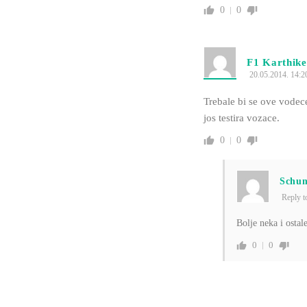
0
0
F1 Karthik
20.05.2014. 14:2
Trebale bi se ove vodece
jos testira vozace.
0
0
Schu
Reply 
Bolje neka i osta
0
0