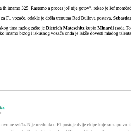
da ih imamo 325. Rastemo a proces još nije gotov”, rekao je šef momča
 za F1 vozače, odakle je došla trenutna Red Bullova postava,
Sebastian
rskog tima razlog zašto je
Dietrich Mateschitz
kupio
Minardi
(sada Tor
. Ako imamo brzog i iskusnog vozača onda je lakše dovesti mladog talenta
eka
0
ovo ne sviđa. Nije uredu da u F1 postoje dvije ekipe koje su zapravo iste