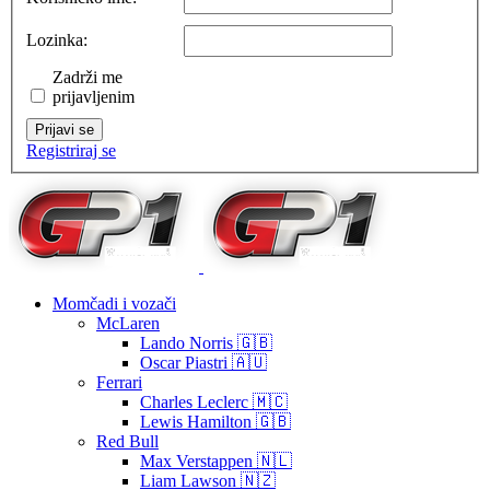
Lozinka:
Zadrži me
prijavljenim
Prijavi se
Registriraj se
Momčadi i vozači
McLaren
Lando Norris 🇬🇧
Oscar Piastri 🇦🇺
Ferrari
Charles Leclerc 🇲🇨
Lewis Hamilton 🇬🇧
Red Bull
Max Verstappen 🇳🇱
Liam Lawson 🇳🇿