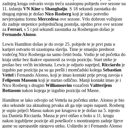
zadnjeg kruga ostvario svoju treću uzastopnu pobjedu ove sezone na
11. izdanju
VN Kine
u
Shanghaiju
. S 18 sekundi zaostatka do
drugog mjesta je došao
Nico Rosberg
koji je tako potvrdio
nevjerojatnu formu
Mercedesa
ove sezone. Vrlo dobrom vožnjom
do zadnje stepenice pobjedničkog postolja, ujedno prve ove sezone
za
Ferrari
, s 5 i pol sekundi zaostatka za Rosbergom došao je
Fernando Alonso
.
Lewis Hamilton došao je do svoje 25. pobjede te je prvi puta u
karijeri ostvario tri uzastopna slavlja. Time je smanjio prednost
vodećeg Nice Rosberga na samo četiri boda. Vodio je od početka do
kraja utrke bez ikakve opasnosti za svoju poziciju. Start utrke je
prošao bez većih incidenata. Lewis je odjurio naprijed,
Ricciardo
je
izgubio par pozicija pa su ga prešli i momčadski kolega
Sebastian
Vettel
i Fernando Alonso, koji je imao kontakt prije prvog zavoja s
Felipeom Massom
koji je startao odlično. Manji kontakt imao je i
Nico Rosberg s drugim
Williamsovim
vozačem
Valtterijem
Bottasom
nakon kojega je izgubio poziciju od Masse.
Hamilton se lako odvojio od Vettela na početku utrke. Alonso je bio
oko sekunde iza aktualnog prvaka ali ga nije uspio napasti. Rosberg
je uspio prijeći Massu nakon par krugova te je došao na 5. mjesto
iza Daniela Ricciarda. Massa je prvi otišao u boks u 11. krugu
nakon izgubljene pozicije ali poteškoće s montiranjem zadnje lijeve
gume su upropastile njegovu utrku. Uslijedio je i Fernando Alonso