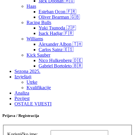
Jack Doohan 🇦🇺
Haas
Esteban Ocon 🇫🇷
Oliver Bearman 🇬🇧
Racing Bulls
Yuki Tsunoda 🇯🇵
Isack Hadjar 🇫🇷
Williams
Alexander Albon 🇹🇭
Carlos Sainz 🇪🇸
Kick Sauber
Nico Hulkenberg 🇩🇪
Gabriel Bortoleto 🇧🇷
Sezona 2025.
Izvještaji
Utrke
Kvalifikacije
Analiza
Povijest
OSTALE VIJESTI
Prijava / Registracija
Korisničko ime: