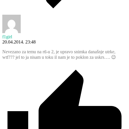
f1girl
20.04.2014. 23:48
Nevezano za temu na rtl-u 2, je upravo snimka današnje utrke,
wtf??? jel to ja nisam u toku il nam je to poklon za uskrs…. 😉