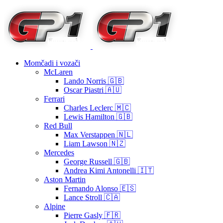
Momčadi i vozači
McLaren
Lando Norris 🇬🇧
Oscar Piastri 🇦🇺
Ferrari
Charles Leclerc 🇲🇨
Lewis Hamilton 🇬🇧
Red Bull
Max Verstappen 🇳🇱
Liam Lawson 🇳🇿
Mercedes
George Russell 🇬🇧
Andrea Kimi Antonelli 🇮🇹
Aston Martin
Fernando Alonso 🇪🇸
Lance Stroll 🇨🇦
Alpine
Pierre Gasly 🇫🇷