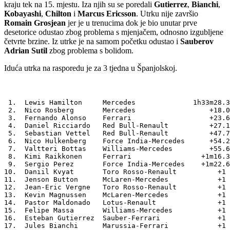
kraju tek na 15. mjestu. Iza njih su se poredali
Gutierrez
,
Bianchi
,
Kobayashi
,
Chilton
i
Marcus Ericsson
. Utrku nije završio
Romain Grosjean
jer je u trenucima dok je bio unutar prve
desetorice odustao zbog problema s mjenjačem, odnosno izgubljene
četvrte brzine. Iz utrke je na samom početku odustao i
Sauberov
Adrian Sutil
zbog problema s bolidom.
Iduća utrka na rasporedu je za 3 tjedna u Španjolskoj.
 1.  Lewis Hamilton     Mercedes              1h33m28.3
 2.  Nico Rosberg       Mercedes                  +18.0
 3.  Fernando Alonso    Ferrari                   +23.6
 4.  Daniel Ricciardo   Red Bull-Renault          +27.1
 5.  Sebastian Vettel   Red Bull-Renault          +47.7
 6.  Nico Hulkenberg    Force India-Mercedes      +54.2
 7.  Valtteri Bottas    Williams-Mercedes         +55.6
 8.  Kimi Raikkonen     Ferrari                 +1m16.3
 9.  Sergio Perez       Force India-Mercedes    +1m22.6
10.  Daniil Kvyat       Toro Rosso-Renault          +1 
11.  Jenson Button      McLaren-Mercedes            +1 
12.  Jean-Eric Vergne   Toro Rosso-Renault          +1 
13.  Kevin Magnussen    McLaren-Mercedes            +1 
14.  Pastor Maldonado   Lotus-Renault               +1 
15.  Felipe Massa       Williams-Mercedes           +1 
16.  Esteban Gutierrez  Sauber-Ferrari              +1 
17.  Jules Bianchi      Marussia-Ferrari            +1 