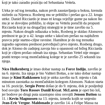
koji je tako zaradio poziciju od Sebastiana Vettela.
Utrka je od tog trenutka, nakon prvih zaustavljanja u boksu, krenula
nizbrdo za Nijemca. Rosberg mu se približio i prešao ga u 22. krugu
utrke. Daniel Ricciardo je imao tri kruga svježije gume pa nakon što
mu je se dovoljno približio, iz ekipe su Vettelu poručili da propusti
Ricciarda koji je na drugačijoj strategiji te je time završio na 5.
mjestu. Nakon drugih odlazaka u boks, Rosberg je skidao Alonsovu
prednost te ga je u 42. krugu utrke s lakoćom prešao na najdužem
pravcu prije startno-ciljne ravnine. Hamilton je do tog trenutka
izgradio ogromnu prednost potvrđujući prvo mjesto, Rosberg drugo,
dok je Alonso do zadnjeg zavoja bio u opasnosti od bržeg Ricciarda
koji je ciljem prošao odmah iza njega. Sebastian Vettel nije mogao
pratiti tempo svog momčadskog kolege te je završio 25 sekundi iza
njega.
Nico Hulkenberg
je imao dobar nastup za
Force Indiju
, završio je
na 6. mjestu. Iza njega je bio Valtteri Bottas, a ne tako dobar nastup
imao je
Kimi Raikkonen
koji je utrku završio na 8. mjestu s čak
minutom zaostatka za momčadskim kolegom Alonsom. Nakon starta
sa 16. pozicije,
Sergio Perez
došao je do 9. mjesta, dok je posljednji
bod osvojio
Toro Rossov Daniil Kvyat
.
McLaren
je opet bio loš,
jer bodove po drugi puta uzastopno nisu osvojili
Jenson Button
na
11. i
Kevin Magnussen
na 13. mjestu, između kojih se smjestio
Jean-Eric Vergne
.
Maldonado
je završio 14. a Felipe Massa na