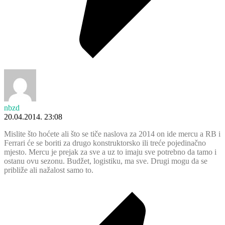
nbzd
20.04.2014. 23:08
Mislite što hoćete ali što se tiče naslova za 2014 on ide mercu a RB i
Ferrari će se boriti za drugo konstruktorsko ili treće pojedinačno
mjesto. Mercu je prejak za sve a uz to imaju sve potrebno da tamo i
ostanu ovu sezonu. Budžet, logistiku, ma sve. Drugi mogu da se
približe ali nažalost samo to.