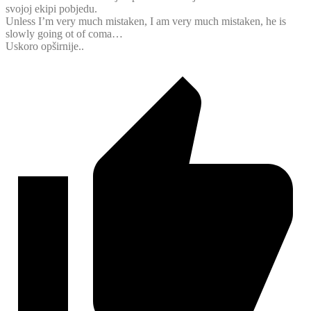
svojoj ekipi pobjedu.
Unless I’m very much mistaken, I am very much mistaken, he is
slowly going ot of coma…
Uskoro opširnije..