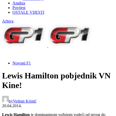
Analiza
Povijest
OSTALE VIJESTI
Arhiva
Novosti F1
Lewis Hamilton pobjednik VN
Kine!
by
Vedran Kristić
20.04.2014.
Lewis Hamilton
je dominantnom vožnjom vodeći od prvog do