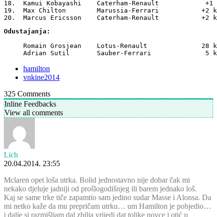
18.  Kamui Kobayashi    Caterham-Renault            +1 
19.  Max Chilton        Marussia-Ferrari           +2 k
20.  Marcus Ericsson    Caterham-Renault           +2 k
Odustajanja:
     Romain Grosjean    Lotus-Renault              28 k
     Adrian Sutil       Sauber-Ferrari              5 k
hamilton
vnkine2014
325
Comments
Inline Feedbacks
View all comments
Lich
20.04.2014. 23:55
Mclaren opet loša utrka. Bolid jednostavno nije dobar čak mi
nekako djeluje jadniji od prošlogodišnjeg ili barem jednako loš.
Kaj se same trke tiče zapamtio sam jedino sudar Masse i Alonsa. Da
mi netko kaže da mu prepričam utrku… um Hamilton je pobjedio…
i dalje si razmišljam dal zbilja vrijedi dat tolike novce i otić u