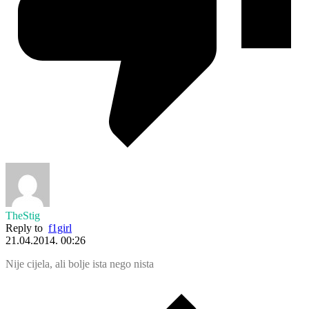
TheStig
Reply to
f1girl
21.04.2014. 00:26
Nije cijela, ali bolje ista nego nista