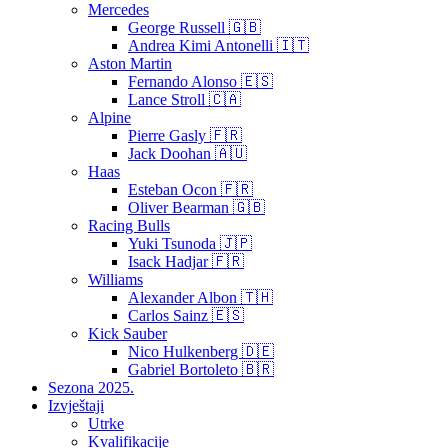
Mercedes
George Russell 🇬🇧
Andrea Kimi Antonelli 🇮🇹
Aston Martin
Fernando Alonso 🇪🇸
Lance Stroll 🇨🇦
Alpine
Pierre Gasly 🇫🇷
Jack Doohan 🇦🇺
Haas
Esteban Ocon 🇫🇷
Oliver Bearman 🇬🇧
Racing Bulls
Yuki Tsunoda 🇯🇵
Isack Hadjar 🇫🇷
Williams
Alexander Albon 🇹🇭
Carlos Sainz 🇪🇸
Kick Sauber
Nico Hulkenberg 🇩🇪
Gabriel Bortoleto 🇧🇷
Sezona 2025.
Izvještaji
Utrke
Kvalifikacije