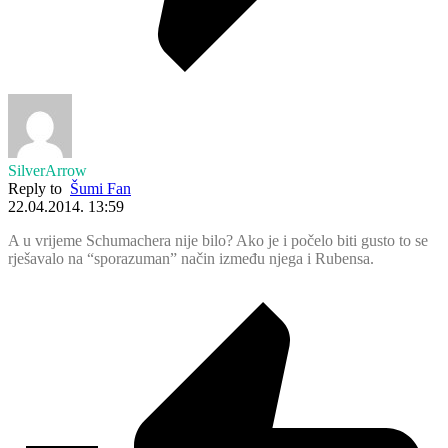
SilverArrow
Reply to
Šumi Fan
22.04.2014. 13:59
A u vrijeme Schumachera nije bilo? Ako je i počelo biti gusto to se
rješavalo na “sporazuman” način između njega i Rubensa.