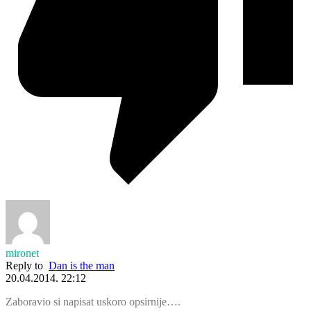
mironet
Reply to
Dan is the man
20.04.2014. 22:12
Zaboravio si napisat uskoro opsirnije….