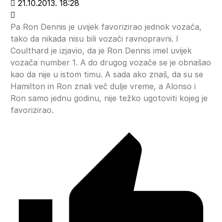
21.10.2013. 18:28
Pa Ron Dennis je uvijek favorizirao jednok vozača,
tako da nikada nisu bili vozači ravnopravni. I
Coulthard je izjavio, da je Ron Dennis imel uvijek
vozača number 1. A do drugog vozače se je obnašao
kao da nije u istom timu. A sada ako znaš, da su se
Hamilton in Ron znali več dulje vreme, a Alonso i
Ron samo jednu godinu, nije težko ugotoviti kojeg je
favorizirao.