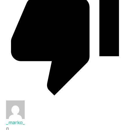
_marko_