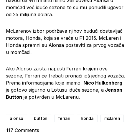
navodi da Whitmarsh silno želi dovesti Alonsa u
momčad već iduće sezone te su mu ponudili ugovor
od 25 milijuna dolara.
McLarenov izbor podržava njihov budući dostavljač
motora, Honda, koja se vraća u F1 2015. McLaren i
Honda spremni su Alonsa postaviti za prvog vozača
u momčadi.
Ako Alonso zaista napusti Ferrari krajem ove
sezone, Ferrari će trebati pronaći još jednog vozača.
Prema informacijama koje imamo,
Nico Hulkenberg
je gotovo sigurno u Lotusu iduće sezone, a
Jenson
Button
je potvrđen u McLarenu.
alonso
button
ferrari
honda
mclaren
117
Comments