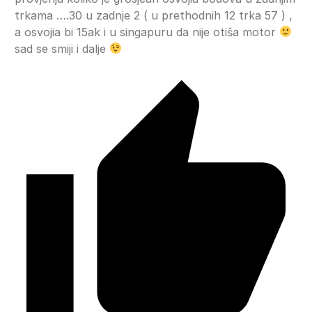
trkama ….30 u zadnje 2 ( u prethodnih 12 trka 57 ) ,
a osvojia bi 15ak i u singapuru da nije otiša motor
sad se smiji i dalje