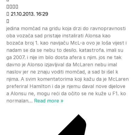
21.10.2013. 16:29
jedina momčad na gridu koja drzi do ravnopravnosti
oba vozača sad pristaje instalirati Alonsa kao
bozača broj 1. kao navijaču McL-a ovo je loša vijest i
nadam se da se nebu to desilo. katastrofa. imali su
ga 2007. i nije im bilo dosta afera s njim. jos ne tak
davno je Alonso izjavljival da McLaren nebu imal
naslov jer ne znaju voditi momčad, a sad bi išel k
njima. A svim komentatorima koji kažu da je McLaren
preferiral Hamilton i da je njemu daval nove dijelove
a Alonsu ne, mogu reći da očito se ne kuže u F1. ko
normalan
…
Read more »