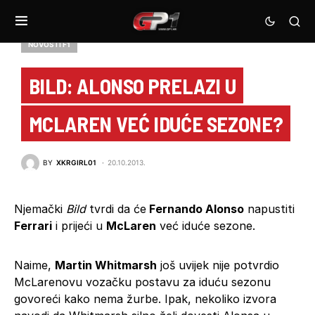
NOVOSTI F1
BILD: ALONSO PRELAZI U
MCLAREN VEĆ IDUĆE SEZONE?
BY
XKRGIRL01
20.10.2013.
Njemački
Bild
tvrdi da će
Fernando Alonso
napustiti
Ferrari
i prijeći u
McLaren
već iduće sezone.
Naime,
Martin Whitmarsh
još uvijek nije potvrdio
McLarenovu vozačku postavu za iduću sezonu
govoreći kako nema žurbe. Ipak, nekoliko izvora