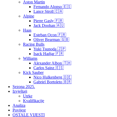
Aston Martin
Fernando Alonso 🇪🇸
Lance Stroll 🇨🇦
Alpine
Pierre Gasly 🇫🇷
Jack Doohan 🇦🇺
Haas
Esteban Ocon 🇫🇷
Oliver Bearman 🇬🇧
Racing Bulls
Yuki Tsunoda 🇯🇵
Isack Hadjar 🇫🇷
Williams
Alexander Albon 🇹🇭
Carlos Sainz 🇪🇸
Kick Sauber
Nico Hulkenberg 🇩🇪
Gabriel Bortoleto 🇧🇷
Sezona 2025.
Izvještaji
Utrke
Kvalifikacije
Analiza
Povijest
OSTALE VIJESTI