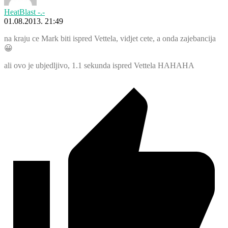
HeatBlast -.-
01.08.2013. 21:49
na kraju ce Mark biti ispred Vettela, vidjet cete, a onda zajebancija
😀
ali ovo je ubjedljivo, 1.1 sekunda ispred Vettela HAHAHA