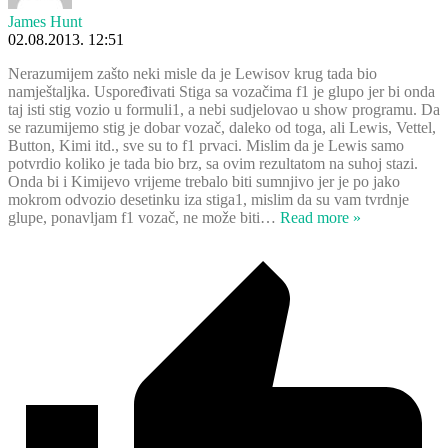
James Hunt
02.08.2013. 12:51
Nerazumijem zašto neki misle da je Lewisov krug tada bio
namještaljka. Uspoređivati Stiga sa vozačima f1 je glupo jer bi onda
taj isti stig vozio u formuli1, a nebi sudjelovao u show programu. Da
se razumijemo stig je dobar vozač, daleko od toga, ali Lewis, Vettel,
Button, Kimi itd., sve su to f1 prvaci. Mislim da je Lewis samo
potvrdio koliko je tada bio brz, sa ovim rezultatom na suhoj stazi.
Onda bi i Kimijevo vrijeme trebalo biti sumnjivo jer je po jako
mokrom odvozio desetinku iza stiga1, mislim da su vam tvrdnje
glupe, ponavljam f1 vozač, ne može biti
…
Read more »