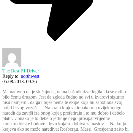
The Best F1 Driver
Reply to
northwest
05.08.2013. 09:36
Ma naravno da je slučajnost, nema baš nikakve logike da se radi o
bilo čemu drugom. Jest da zgleda čudno no svi ti kvarovi sigurno
nisu namjerni, da ga ubiješ nema te ekipe koja bu sabotirala svoj
bolid i svog vozača… Na kraju krajeva ionako mu uvijek mogu
naredit da završi iza onog kojeg preferiraju i to mu dobro i debelo
platit…ionako je to debelo jeftinije nego prosipat vrijedne
konstruktorske bodove i lovu koja se dobiva za naslov… Na kraju
krajeva ako se može naređivat Rosbergu, Massi, Grosjeanu zašto bi