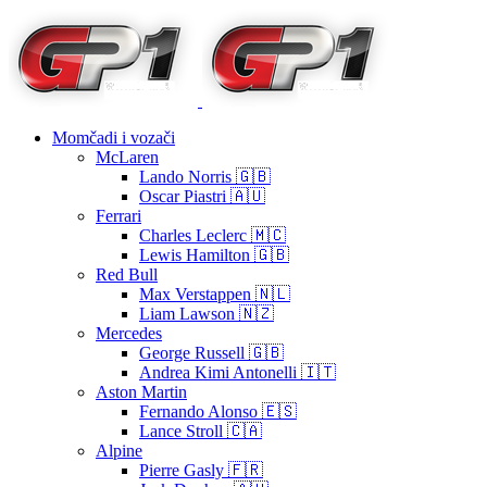
Momčadi i vozači
McLaren
Lando Norris 🇬🇧
Oscar Piastri 🇦🇺
Ferrari
Charles Leclerc 🇲🇨
Lewis Hamilton 🇬🇧
Red Bull
Max Verstappen 🇳🇱
Liam Lawson 🇳🇿
Mercedes
George Russell 🇬🇧
Andrea Kimi Antonelli 🇮🇹
Aston Martin
Fernando Alonso 🇪🇸
Lance Stroll 🇨🇦
Alpine
Pierre Gasly 🇫🇷