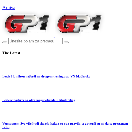
Arhiva
The Latest
Lewis Hamilton najbrži na drugom treningu za VN Mađarske
Leclerc najbrži na otvaranju vikenda u Mađarskoj
Verstappen: Sve više ljudi shvaća kakva su ova pravila, a govorili su mi da se prestanem
žaliti