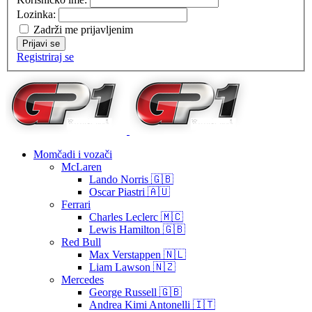
Lozinka:
Zadrži me prijavljenim
Prijavi se
Registriraj se
Momčadi i vozači
McLaren
Lando Norris 🇬🇧
Oscar Piastri 🇦🇺
Ferrari
Charles Leclerc 🇲🇨
Lewis Hamilton 🇬🇧
Red Bull
Max Verstappen 🇳🇱
Liam Lawson 🇳🇿
Mercedes
George Russell 🇬🇧
Andrea Kimi Antonelli 🇮🇹