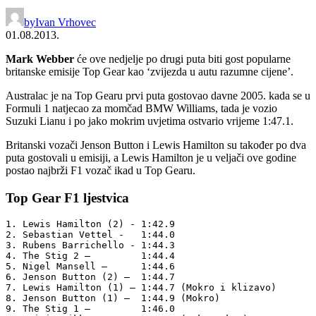
by
Ivan Vrhovec
01.08.2013.
Mark Webber
će ove nedjelje po drugi puta biti gost popularne
britanske emisije Top Gear kao ‘zvijezda u autu razumne cijene’.
Australac je na Top Gearu prvi puta gostovao davne 2005. kada se u
Formuli 1 natjecao za momčad BMW Williams, tada je vozio
Suzuki Lianu i po jako mokrim uvjetima ostvario vrijeme 1:47.1.
Britanski vozači Jenson Button i Lewis Hamilton su također po dva
puta gostovali u emisiji, a Lewis Hamilton je u veljači ove godine
postao najbrži F1 vozač ikad u Top Gearu.
Top Gear F1 ljestvica
1. Lewis Hamilton (2) - 1:42.9

2. Sebastian Vettel -   1:44.0

3. Rubens Barrichello - 1:44.3

4. The Stig 2 –         1:44.4

5. Nigel Mansell –      1:44.6

6. Jenson Button (2) –  1:44.7

7. Lewis Hamilton (1) – 1:44.7 (Mokro i klizavo)

8. Jenson Button (1) –  1:44.9 (Mokro)

9. The Stig 1 –         1:46.0
