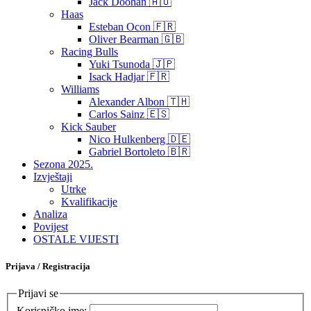
Jack Doohan 🇦🇺
Haas
Esteban Ocon 🇫🇷
Oliver Bearman 🇬🇧
Racing Bulls
Yuki Tsunoda 🇯🇵
Isack Hadjar 🇫🇷
Williams
Alexander Albon 🇹🇭
Carlos Sainz 🇪🇸
Kick Sauber
Nico Hulkenberg 🇩🇪
Gabriel Bortoleto 🇧🇷
Sezona 2025.
Izvještaji
Utrke
Kvalifikacije
Analiza
Povijest
OSTALE VIJESTI
Prijava / Registracija
Prijavi se
Korisničko ime: