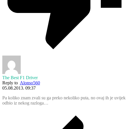
The Best F1 Driver
Reply to
Alonso560
05.08.2013. 09:37
Pa koliko znam zvali su ga preko nekoliko puta, no ovaj ih je uvijek
odbio iz nekog razloga…