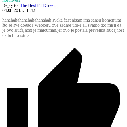
northwest
Reply to
The Best F1 Driver
04.08.2013. 18:42
hahahahahahahahahahahah svaka čast,nisam ima sansu komentirat
što se sve događa Webberu ove zadnje utrke ali svatko tko misli da
je ovo slučajnost je malouman,jer ovo je postala prevelika slučajnost
da bi bilo istina