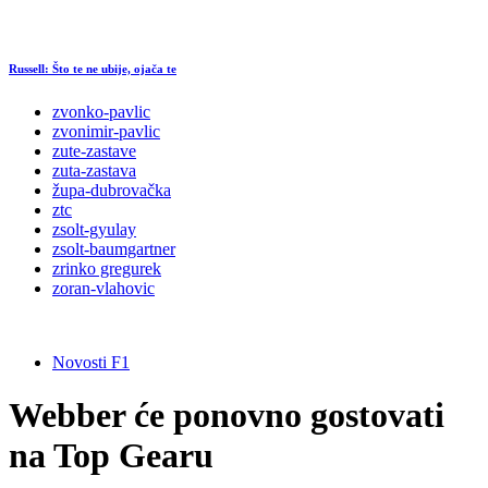
Russell: Što te ne ubije, ojača te
zvonko-pavlic
zvonimir-pavlic
zute-zastave
zuta-zastava
župa-dubrovačka
ztc
zsolt-gyulay
zsolt-baumgartner
zrinko gregurek
zoran-vlahovic
Novosti F1
Webber će ponovno gostovati
na Top Gearu