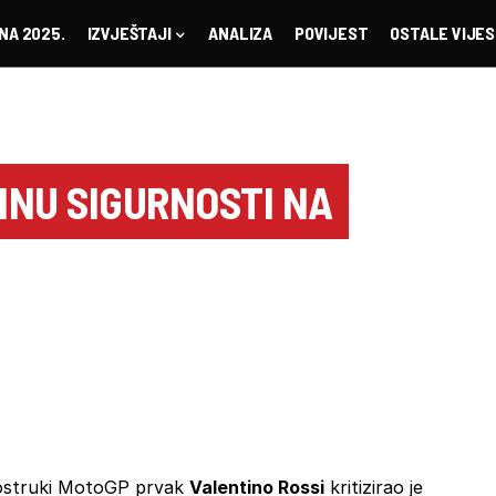
NA 2025.
IZVJEŠTAJI
ANALIZA
POVIJEST
OSTALE VIJES
ZINU SIGURNOSTI NA
ostruki MotoGP prvak
Valentino Rossi
kritizirao je