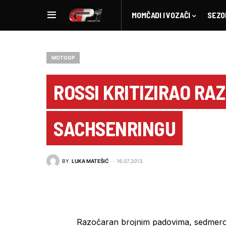
MOMČADI I VOZAČI
SEZO
MOTOGP
ROSSI KRITIZIRAO RA
SACHSENRINGU
BY
LUKA MATEŠIĆ
16.07.2013.
Razočaran brojnim padovima, sedmer