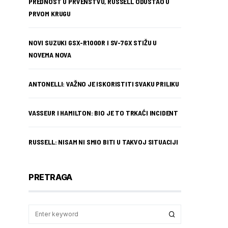
PREDNOST U PRVENSTVU, RUSSELL ODUSTAO U
PRVOM KRUGU
NOVI SUZUKI GSX-R1000R I SV-7GX STIŽU U
NOVEMA NOVA
ANTONELLI: VAŽNO JE ISKORISTITI SVAKU PRILIKU
VASSEUR I HAMILTON: BIO JE TO TRKAĆI INCIDENT
RUSSELL: NISAM NI SMIO BITI U TAKVOJ SITUACIJI
PRETRAGA