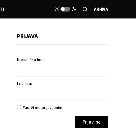
TI
ARHIVA
PRIJAVA
Korisničko ime:
Lozinka:
Zadrži me prijavljenim
Prijavi se