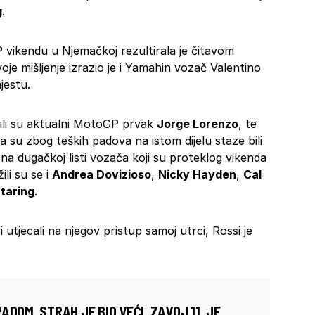
g
.
 vikendu u Njemačkoj rezultirala je čitavom
je mišljenje izrazio je i Yamahin vozač Valentino
jestu.
ili su aktualni MotoGP prvak
Jorge Lorenzo
, te
ca su zbog teških padova na istom dijelu staze bili
 na dugačkoj listi vozača koji su proteklog vikenda
li su se i
Andrea Dovizioso
,
Nicky Hayden
,
Cal
taring
.
i utjecali na njegov pristup samoj utrci, Rossi je
DOM, STRAH JE BIO VEĆI. ZAVOJ 11. JE