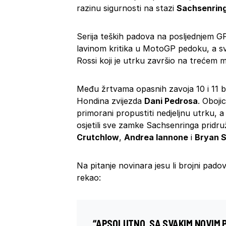
razinu sigurnosti na stazi
Sachsenrin
Serija teških padova na posljednjem GP
lavinom kritika u MotoGP pedoku, a svo
Rossi koji je utrku završio na trećem m
Među žrtvama opasnih zavoja 10 i 11 b
Hondina zvijezda
Dani Pedrosa
. Oboji
primorani propustiti nedjeljnu utrku, a
osjetili sve zamke Sachsenringa pridruži
Crutchlow
,
Andrea Iannone
i
Bryan S
Na pitanje novinara jesu li brojni padov
rekao:
“APSOLUTNO, SA SVAKIM NOVIM PA