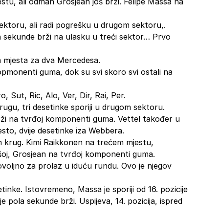
tu, ali odmah Grosjean još brži. Felipe Massa na
ektoru, ali radi pogrešku u drugom sektoru,.
 sekunde brži na ulasku u treći sektor… Prvo
va mjesta za dva Mercedesa.
pmonenti guma, dok su svi skoro svi ostali na
 Sut, Ric, Alo, Ver, Dir, Rai, Per.
gu, tri desetinke sporiji u drugom sektoru.
ži na tvrđoj komponenti guma. Vettel također u
to, dvije desetinke iza Webbera.
an krug. Kimi Raikkonen na trećem mjestu,
šoj, Grosjean na tvrđoj komponenti guma.
 dovoljno za prolaz u iduću rundu. Ovo je njegov
inke. Istovremeno, Massa je sporiji od 16. pozicije
ola sekunde brži. Uspijeva, 14. pozicija, ispred