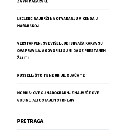
ZA VN MAĐARSKE
LECLERC NAJBRŽI NA OTVARANJU VIKENDA U
MAĐARSKOJ
VERSTAPPEN: SVE VIŠE LJUDI SHVAĆA KAKVA SU
OVA PRAVILA, A GOVORILI SU MI DA SE PRESTANEM
ŽALITI
RUSSELL: ŠTO TE NE UBIJE, OJAČA TE
NORRIS: OVE SU NADOGRADNJE NAJVEĆE OVE
GODINE, ALI OSTAJEM STRPLJIV
PRETRAGA