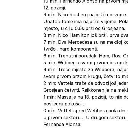
10 min: Fernando Alonso na prvom mjes
12. poziciji.
9 min: Nico Rosberg najbrži u prvom s
Unatoč tome ima najbrže vrijeme. Pola
mjesto, u cilju 0.6s brži od Grosjeana.
8 min: Nico Hamilton još brži, prva d
7 min: Dva Mercedesa su na mekšoj ko
tvrđoj, hard komponenti.
6 min: Trenutni poredak: Ham, Ros, Gro,
5 min: Webber u svom prvom brzom kru
4 min: Treće mjesto za Webbera, najbr
svom prvom brzom krugu, četvrto mjes
2 min: Vettela traže da odvozi još jed
Grosjean četvrti. Raikkonen je na mek
1 min: Massa je na 18. poziciji, to nije
posljednji pokušaj…
0 min: Vettel ispred Webbera pola deset
u prvom sektoru… U drugom sektoru je p
Fernanda Alonsa.