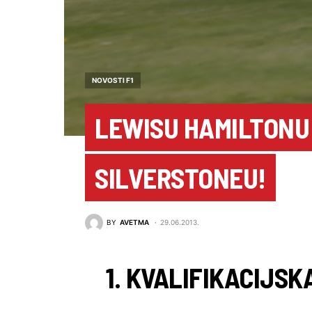
NOVOSTI F1
LEWISU HAMILTONU 
SILVERSTONEU!
BY
AVETMA
29.06.2013.
1. KVALIFIKACIJS