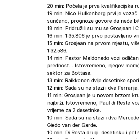
20 min: Počela je prva kvalifikacijska r
19 min: Nico Hulkenberg prvi je vozač n
sunčano, prognoze govore da neće biti
18 min: Pridružili su mu se Grosjean i C
16 min: 1:35.806 je prvo postavljeno v
15 min: Grosjean na prvom mjestu, vi
1:32.586.
14 min: Pastor Maldonado vozi odličan 
prednost… Istovremeno, njegov momčad
sektor za Bottasa.
13 min: Raikkonen dvije desetinke spori
12 min: Sada su na stazi i dva Ferrari
11 min: Grosjean je u novom brzom kru
najbrži. Istovremeno, Paul di Resta voz
vrijeme za 2 desetinke.
10 min: Sada su na stazi i dva Mercede
Giedo van der Garde.
10 min: Di Resta drugi, desetinku i pol 