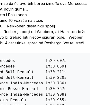
ni se da će ovo biti borba između dva Mercedesa.
set novih guma…
sta i Raikkonen.
imamo 10 vozača na stazi.
u… Raikkonen desetinku sporiji.
 Rosberg sporiji od Webbera, ali Hamilton brži.
vo bi trebao biti njegov siguran pole… Webber
ži, 4 desetinke ispred od Rosberga. Vettel treći.
rcedes             1m29.607s

rcedes             1m30.059s

d Bull-Renault     1m30.211s

d Bull-Renault     1m30.220s

rce India-Mercedes 1m30.736s

ro Rosso-Ferrari   1m30.757s

rce India-Mercedes 1m30.908s

tus-Renault        1m30.955s
