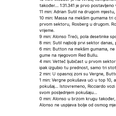
također… 1:31.341 je prvo postavljeno 
11 min: Adrian Sutil na drugom mjestu,
10 min: Massa na mekšim gumama tri de
prvom sektoru, Rosberg u drugom. Ros
vrijeme.
9 min: Alonso Treći, pola desetinke sp
8 min: Sutil najbolji prvi sektor danas, p
6 min: Button na mekšim gumama, ne usp
gume na njegovom Red Bullu.
4 min: Vetteč ljubičast u prvom sektoru,
ipak izgubio tu prednost, samo tri sto
2 min: U opasnoj zoni su Vergne, But
1 min: Vergne pokušava ući u top 10, a
pokušaj… Istovremeno, Ricciardo vozi n
svom posljednjem pokušaju…
0 min: Alonso u brzom krugu također, o
Alonso ne uspijeva bolje od osmog mje