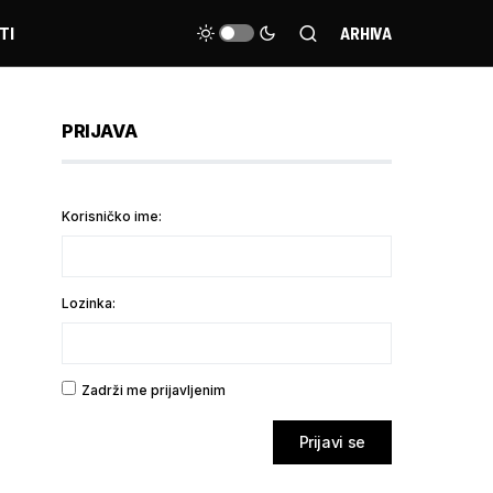
TI
ARHIVA
PRIJAVA
Korisničko ime:
Lozinka:
Zadrži me prijavljenim
Prijavi se