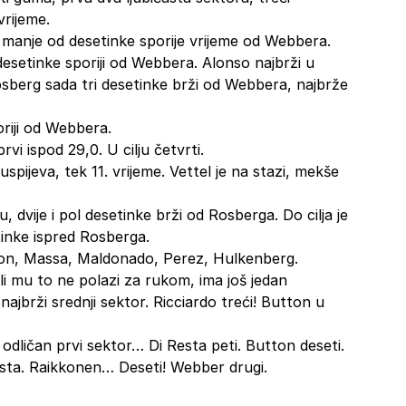
vrijeme.
 manje od desetinke sporije vrijeme od Webbera.
setinke sporiji od Webbera. Alonso najbrži u
berg sada tri desetinke brži od Webbera, najbrže
oriji od Webbera.
rvi ispod 29,0. U cilju četvrti.
ijeva, tek 11. vrijeme. Vettel je na stazi, mekše
 dvije i pol desetinke brži od Rosberga. Do cilja je
tinke ispred Rosberga.
ton, Massa, Maldonado, Perez, Hulkenberg.
li mu to ne polazi za rukom, ima još jedan
ajbrži srednji sektor. Ricciardo treći! Button u
dličan prvi sektor… Di Resta peti. Button deseti.
sta. Raikkonen… Deseti! Webber drugi.