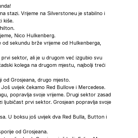
unda!
a stazi. Vrijeme na Silverstoneu je stabilno i
 kiše.
hilton.
rijeme, Nico Hulkenberg.
še od sekundu brže vrijeme od Hulkenberga,
prvi sektor, ali je u drugom već izgubio svu
ski kolega na drugom mjestu, najbolji treći
ji od Grosjeana, drugo mjesto.
ja. Još uvijek čekamo Red Bullove i Mercedese.
gu, popravlja svoje vrijeme. Drugi sektor zasad
i ljubičast prvi sektor. Grosjean popravlja svoje
sa. U boksu još uvijek dva Red Bulla, Button i
sporije od Grosjeana.