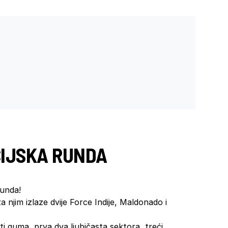
CIJSKA RUNDA
runda!
a njim izlaze dvije Force Indije, Maldonado i
i guma, prva dva ljubičasta sektora, treći