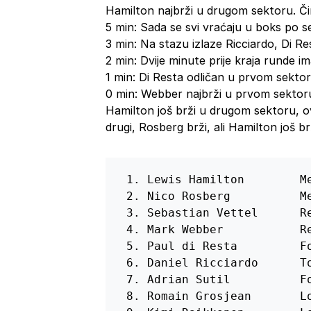
Hamilton najbrži u drugom sektoru. Či
5 min: Sada se svi vraćaju u boks po 
3 min: Na stazu izlaze Ricciardo, Di Re
2 min: Dvije minute prije kraja runde 
1 min: Di Resta odličan u prvom sektor
0 min: Webber najbrži u prvom sektoru.
Hamilton još brži u drugom sektoru, o
drugi, Rosberg brži, ali Hamilton još br
 1. Lewis Hamilton        Me
 2. Nico Rosberg          Me
 3. Sebastian Vettel      Re
 4. Mark Webber           Re
 5. Paul di Resta         Fo
 6. Daniel Ricciardo      To
 7. Adrian Sutil          Fo
 8. Romain Grosjean       Lo