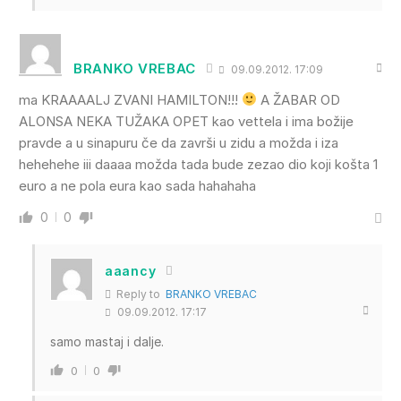
BRANKO VREBAC
09.09.2012. 17:09
ma KRAAAALJ ZVANI HAMILTON!!!
A ŽABAR OD
ALONSA NEKA TUŽAKA OPET kao vettela i ima božije
pravde a u sinapuru če da završi u zidu a možda i iza
hehehehe iii daaaa možda tada bude zezao dio koji košta 1
euro a ne pola eura kao sada hahahaha
0
0
aaancy
Reply to
BRANKO VREBAC
09.09.2012. 17:17
samo mastaj i dalje.
0
0