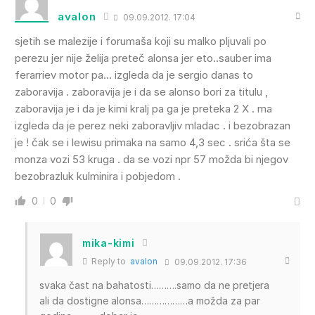
avalon
09.09.2012. 17:04
sjetih se malezije i forumaša koji su malko pljuvali po
perezu jer nije želija preteč alonsa jer eto..sauber ima
ferarriev motor pa… izgleda da je sergio danas to
zaboravija . zaboravija je i da se alonso bori za titulu ,
zaboravija je i da je kimi kralj pa ga je preteka 2 X . ma
izgleda da je perez neki zaboravljiv mladac . i bezobrazan
je ! čak se i lewisu primaka na samo 4,3 sec . srića šta se
monza vozi 53 kruga . da se vozi npr 57 možda bi njegov
bezobrazluk kulminira i pobjedom .
0
0
mika-kimi
Reply to
avalon
09.09.2012. 17:36
svaka čast na bahatosti……….samo da ne pretjera
ali da dostigne alonsa………………a možda za par