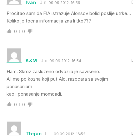
Ivan
09.09.2012. 16:59
Procitao sam da FIA istrazuje Alonsov bolid poslije utrke…
Koliko je tocna informacija zna li tko???
0
0
K&M
09.09.2012. 16:54
Ham. Skroz zasluzeno odvozija je savrseno.
Ali me po kozna koji put Alo. razocara sa svojim
ponasanjam
kao i ponasanje momcadi.
0
0
Ttejac
09.09.2012. 16:52