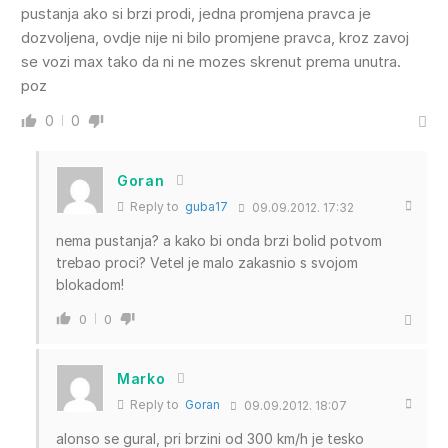
pustanja ako si brzi prodi, jedna promjena pravca je
dozvoljena, ovdje nije ni bilo promjene pravca, kroz zavoj
se vozi max tako da ni ne mozes skrenut prema unutra.
poz
0
0
Goran
Reply to
guba17
09.09.2012. 17:32
nema pustanja? a kako bi onda brzi bolid potvom
trebao proci? Vetel je malo zakasnio s svojom
blokadom!
0
0
Marko
Reply to
Goran
09.09.2012. 18:07
alonso se gural, pri brzini od 300 km/h je tesko