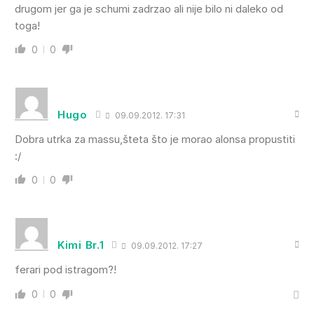
drugom jer ga je schumi zadrzao ali nije bilo ni daleko od
toga!
0
0
Hugo
09.09.2012. 17:31
Dobra utrka za massu,šteta što je morao alonsa propustiti
:/
0
0
Kimi Br.1
09.09.2012. 17:27
ferari pod istragom?!
0
0