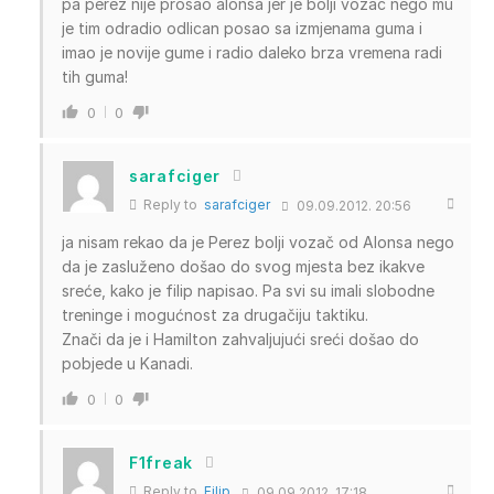
pa perez nije prosao alonsa jer je bolji vozac nego mu
je tim odradio odlican posao sa izmjenama guma i
imao je novije gume i radio daleko brza vremena radi
tih guma!
0
0
sarafciger
Reply to
sarafciger
09.09.2012. 20:56
ja nisam rekao da je Perez bolji vozač od Alonsa nego
da je zasluženo došao do svog mjesta bez ikakve
sreće, kako je filip napisao. Pa svi su imali slobodne
treninge i mogućnost za drugačiju taktiku.
Znači da je i Hamilton zahvaljujući sreći došao do
pobjede u Kanadi.
0
0
F1freak
Reply to
Filip
09.09.2012. 17:18