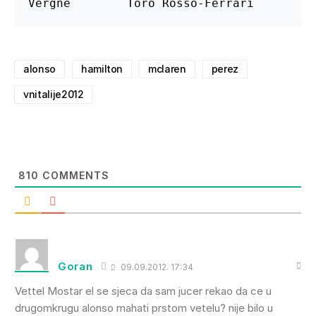
Vergne        Toro Rosso-Ferrari        
alonso
hamilton
mclaren
perez
vnitalije2012
810
COMMENTS
Goran
09.09.2012. 17:34
Vettel Mostar el se sjeca da sam jucer rekao da ce u
drugomkrugu alonso mahati prstom vetelu? nije bilo u