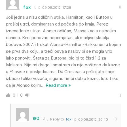
fox
09.09.2012. 17:26
Još jedna u nizu odličnih utrka. Hamilton, kao i Button u
prošloj utrci, dominantan od početka do kraja. Perez
iznenađenje utrke. Alonso odličan, Massa kao u najboljim
danima. Kimi ponovno neprimjetan, ali marljivo skuplja
bodove. 2007. i trokut Alonso-Hamilton-Raikkonen u kojem
se prva dva kolju, a treći osvaja naslov bi se mogla vrlo
lako ponoviti. Šteta za Buttona, bio bi to čisti 1-2 za
Mclaren. Nije mi drago i smatram da nije pošteno da kazne
u F1 ovise o posljedicama. Da Grosjean u pršloj utrci nije
izbacio toliko vozača, sigurno ne bi dobio kaznu. Isto tako,
da je Alonso kojim
…
Read more »
0
0
ĐO
Reply to
fox
09.09.2012. 20:40