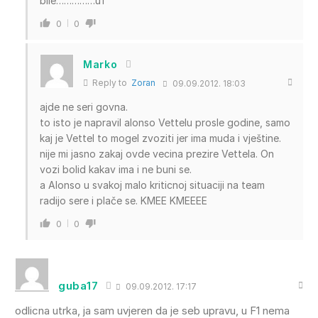
bile……………uf
0
0
Marko
Reply to
Zoran
09.09.2012. 18:03
ajde ne seri govna.
to isto je napravil alonso Vettelu prosle godine, samo
kaj je Vettel to mogel zvoziti jer ima muda i vještine.
nije mi jasno zakaj ovde vecina prezire Vettela. On
vozi bolid kakav ima i ne buni se.
a Alonso u svakoj malo kriticnoj situaciji na team
radijo sere i plače se. KMEE KMEEEE
0
0
guba17
09.09.2012. 17:17
odlicna utrka, ja sam uvjeren da je seb upravu, u F1 nema