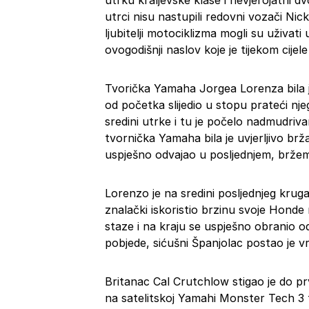
utrku kraljevske klase i nevjerojatni 
utrci nisu nastupili redovni vozači Nic
ljubitelji motociklizma mogli su uživati 
ovogodišnji naslov koje je tijekom cijel
Tvorička Yamaha Jorgea Lorenza bila j
od početka slijedio u stopu prateći n
sredini utrke i tu je počelo nadmudriva
tvornička Yamaha bila je uvjerljivo br
uspješno odvajao u posljednjem, bržem 
Lorenzo je na sredini posljednjeg krug
znalački iskoristio brzinu svoje Honde
staze i na kraju se uspješno obranio
pobjede, sićušni Španjolac postao je vr
Britanac Cal Crutchlow stigao je do p
na satelitskoj Yamahi Monster Tech 3