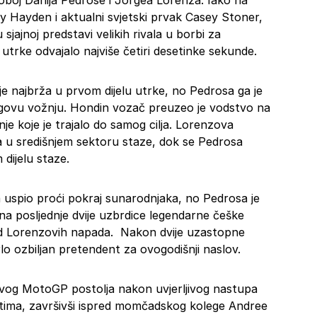
dvoboj Danija Pedrose i Jorgea Lorenza. Iako na
ky Hayden i aktualni svjetski prvak Casey Stoner,
u sjajnoj predstavi velikih rivala u borbi za
e utrke odvajalo najviše četiri desetinke sekunde.
e najbrža u prvom dijelu utrke, no Pedrosa ga je
jegovu vožnju. Hondin vozač preuzeo je vodstvo na
nje koje je trajalo do samog cilja. Lorenzova
ža u središnjem sektoru staze, dok se Pedrosa
dijelu staze.
a uspio proći pokraj sunarodnjaka, no Pedrosa je
 na posljednje dvije uzbrdice legendarne češke
 od Lorenzovih napada. Nakon dvije uzastopne
lo ozbiljan pretendent za ovogodišnji naslov.
rvog MotoGP postolja nakon uvjerljivog nastupa
 tima, završivši ispred momčadskog kolege Andree