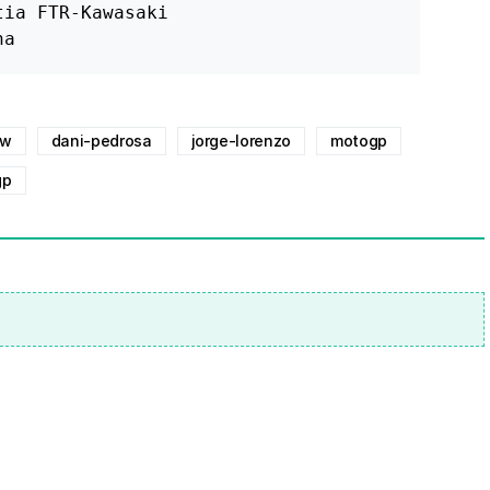
ia FTR-Kawasaki       

ha
ow
dani-pedrosa
jorge-lorenzo
motogp
gp