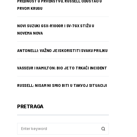
PREDNOST U PRVENSTVU, RUSSELL ODUSTAO U
PRVOM KRUGU
NOVI SUZUKI GSX-R1000R I SV-7GX STIŽU U
NOVEMA NOVA
ANTONELLI: VAŽNO JE ISKORISTITI SVAKU PRILIKU
VASSEUR I HAMILTON: BIO JE TO TRKAĆI INCIDENT
RUSSELL: NISAM NI SMIO BITI U TAKVOJ SITUACIJI
PRETRAGA