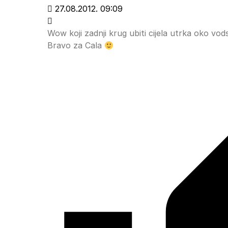
27.08.2012. 09:09
Wow koji zadnji krug ubiti cijela utrka oko vods
Bravo za Cala