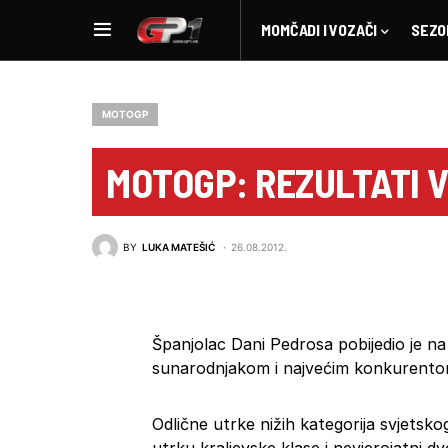
MOMČADI I VOZAČI
SEZO
MOTOGP
MOTOGP: REZULTATI 
BY
LUKA MATEŠIĆ
26.08.2012.
Španjolac Dani Pedrosa pobijedio je 
sunarodnjakom i najvećim konkurent
Odlične utrke nižih kategorija svjetsk