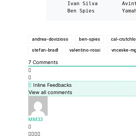
     Ivan Silva        Avint
     Ben Spies         Yama
andrea-dovizioso
ben-spies
cal-crutchl
stefan-bradl
valentino-rossi
vnceske-m
7
Comments
Inline Feedbacks
View all comments
MM33