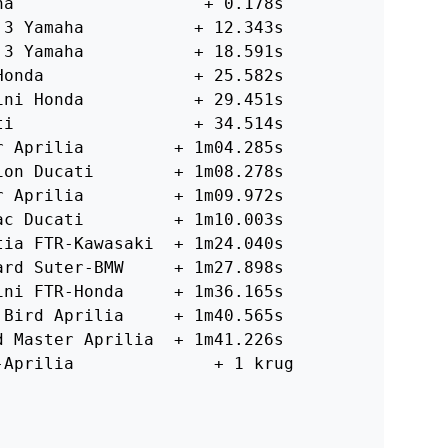
a                   + 0.178s

3 Yamaha           + 12.343s

3 Yamaha           + 18.591s

onda               + 25.582s

ni Honda           + 29.451s

i                  + 34.514s

 Aprilia         + 1m04.285s

on Ducati        + 1m08.278s

 Aprilia         + 1m09.972s

c Ducati         + 1m10.003s

ia FTR-Kawasaki  + 1m24.040s

rd Suter-BMW     + 1m27.898s

ni FTR-Honda     + 1m36.165s

Bird Aprilia     + 1m40.565s

 Master Aprilia  + 1m41.226s

Aprilia              + 1 krug
