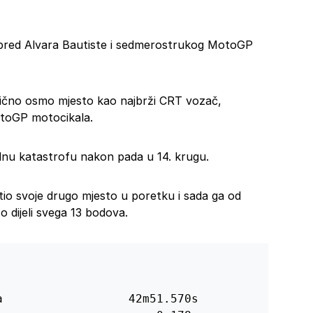
ispred Alvara Bautiste i sedmerostrukog MotoGP
lično osmo mjesto kao najbrži CRT vozač,
toGP motocikala.
ednu katastrofu nakon pada u 14. krugu.
io svoje drugo mjesto u poretku i sada ga od
 dijeli svega 13 bodova.
                  42m51.570s
