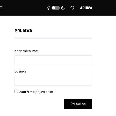
TI
ARHIVA
PRIJAVA
Korisničko ime:
Lozinka:
Zadrži me prijavljenim
Prijavi se