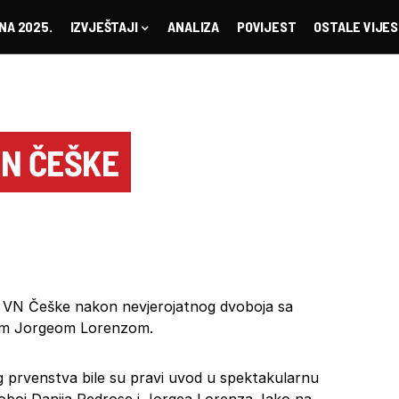
NA 2025.
IZVJEŠTAJI
ANALIZA
POVIJEST
OSTALE VIJES
VN ČEŠKE
na VN Češke nakon nevjerojatnog dvoboja sa
om Jorgeom Lorenzom.
og prvenstva bile su pravi uvod u spektakularnu