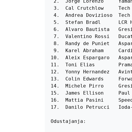
 2.  Jorge Lorenzo     Yamah
 3.  Cal Crutchlow     Tech 
 4.  Andrea Dovizioso  Tech 
 5.  Stefan Bradl      LCR H
 6.  Alvaro Bautista   Gresi
 7.  Valentino Rossi   Ducat
 8.  Randy de Puniet   Aspar
 9.  Karel Abraham     Cardi
10.  Aleix Espargaro   Aspar
11.  Toni Elias        Prama
12.  Yonny Hernandez   Avint
13.  Colin Edwards     Forwa
14.  Michele Pirro     Gresi
15.  James Ellison     Paul 
16.  Mattia Pasini     Speed
17.  Danilo Petrucci   Ioda-
Odustajanja:
