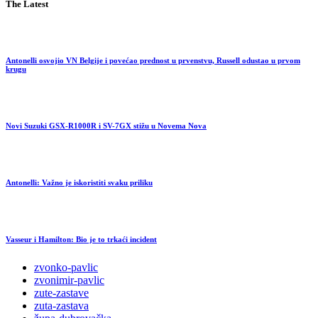
The Latest
Antonelli osvojio VN Belgije i povećao prednost u prvenstvu, Russell odustao u prvom
krugu
Novi Suzuki GSX-R1000R i SV-7GX stižu u Novema Nova
Antonelli: Važno je iskoristiti svaku priliku
Vasseur i Hamilton: Bio je to trkaći incident
zvonko-pavlic
zvonimir-pavlic
zute-zastave
zuta-zastava