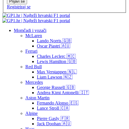
Prijavi se
Registriraj se
Momčadi i vozači
McLaren
Lando Norris 🇬🇧
Oscar Piastri 🇦🇺
Ferrari
Charles Leclerc 🇲🇨
Lewis Hamilton 🇬🇧
Red Bull
Max Verstappen 🇳🇱
Liam Lawson 🇳🇿
Mercedes
George Russell 🇬🇧
Andrea Kimi Antonelli 🇮🇹
Aston Martin
Fernando Alonso 🇪🇸
Lance Stroll 🇨🇦
Alpine
Pierre Gasly 🇫🇷
Jack Doohan 🇦🇺
Haas