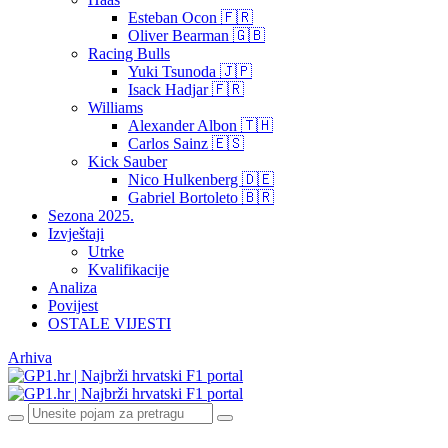
Esteban Ocon 🇫🇷
Oliver Bearman 🇬🇧
Racing Bulls
Yuki Tsunoda 🇯🇵
Isack Hadjar 🇫🇷
Williams
Alexander Albon 🇹🇭
Carlos Sainz 🇪🇸
Kick Sauber
Nico Hulkenberg 🇩🇪
Gabriel Bortoleto 🇧🇷
Sezona 2025.
Izvještaji
Utrke
Kvalifikacije
Analiza
Povijest
OSTALE VIJESTI
Arhiva