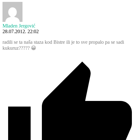
Mladen Jergović
28.07.2012. 22:02
radili se ta naša staza kod Bistre ili je to sve propalo pa se sadi
kukuruz????? 😀