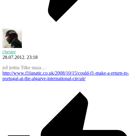
chester
28.07.2012. 23:18
još jedna Tilke staza…
http://www.f1fanatic.co.uk/2008/10/15/could-f1-make-a-return-to-
portugal-at-the-algarve-international-circuit/