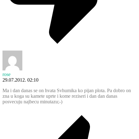
rose
29.07.2012. 02:10
Ma i dan danas se on hvata Svhumika ko pijan plota. Pa dobro on
zna u koga su kamete uprte i kome reziseri i dan dan danas
posvecuju najbecu minutazu;-)