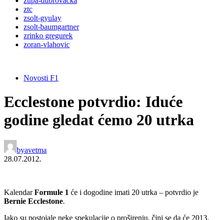
župa-dubrovačka
ztc
zsolt-gyulay
zsolt-baumgartner
zrinko gregurek
zoran-vlahovic
Novosti F1
Ecclestone potvrdio: Iduće
godine gledat ćemo 20 utrka
by
avetma
28.07.2012.
Kalendar
Formule 1
će i dogodine imati 20 utrka – potvrdio je
Bernie Ecclestone
.
Iako su postojale neke spekulacije o proširenju, čini se da će 2013.