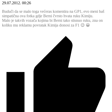
29.07.2012. 00:26
Buduči da se malo toga većeras komentira na GP1, evo meni baš
simpatična ova fotka gdje Berni čvrsto hvata ruku Kimiju.
Malo je takvih vozača kojima bi Berni tako stisnuo ruku, zna on
koliku mu reklamu povratak Kimija donosi za F1 😉 😀