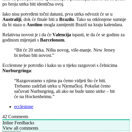
po broju utrka biti identična ovoj.
Iako nisu potvrđeni točni datumi, prva utrka odvozit će se u
Australiji
, dok će finale biti u
Brazilu
. Tako su otklonjene sumnje
da bi staza u
Austinu
mogla zamijeniti Brazil na kraju kalendara.
Relativna novost je i da će
Valencija
ispasti, te da će se godinu za
godinom mijenjati s
Barcelonom
.
“Bit će 20 utrka. Ništa novog, više-manje. New Jersey
bi trebao biti novost.”
Ecclestone je potvrdio i kako su u tijeku razgovori s čelnicima
Nurburgringa
:
“Razgovaramo s njima pa ćemo vidjeti što će biti.
Trebamo zadržati utrku u Njemačkoj. Pokušat ćemo
sačuvati Nurburgring, ali ako ne bude tamo utrke – bit
će na Hockenheimu.”
ecclestone
42
Comments
Inline Feedbacks
View all comments