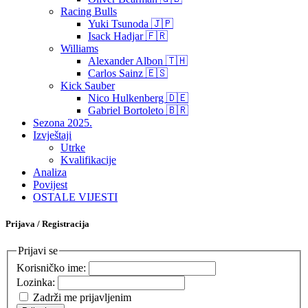
Racing Bulls
Yuki Tsunoda 🇯🇵
Isack Hadjar 🇫🇷
Williams
Alexander Albon 🇹🇭
Carlos Sainz 🇪🇸
Kick Sauber
Nico Hulkenberg 🇩🇪
Gabriel Bortoleto 🇧🇷
Sezona 2025.
Izvještaji
Utrke
Kvalifikacije
Analiza
Povijest
OSTALE VIJESTI
Prijava / Registracija
Prijavi se
Korisničko ime:
Lozinka:
Zadrži me prijavljenim