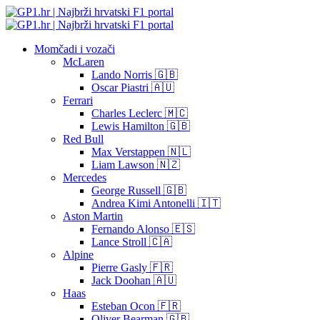
Momčadi i vozači
McLaren
Lando Norris 🇬🇧
Oscar Piastri 🇦🇺
Ferrari
Charles Leclerc 🇲🇨
Lewis Hamilton 🇬🇧
Red Bull
Max Verstappen 🇳🇱
Liam Lawson 🇳🇿
Mercedes
George Russell 🇬🇧
Andrea Kimi Antonelli 🇮🇹
Aston Martin
Fernando Alonso 🇪🇸
Lance Stroll 🇨🇦
Alpine
Pierre Gasly 🇫🇷
Jack Doohan 🇦🇺
Haas
Esteban Ocon 🇫🇷
Oliver Bearman 🇬🇧