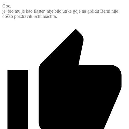
Goc,
je, bio mu je kao flaster, nije bilo utrke gdje na grdidu Berni nije
došao pozdraviti Schumachra.