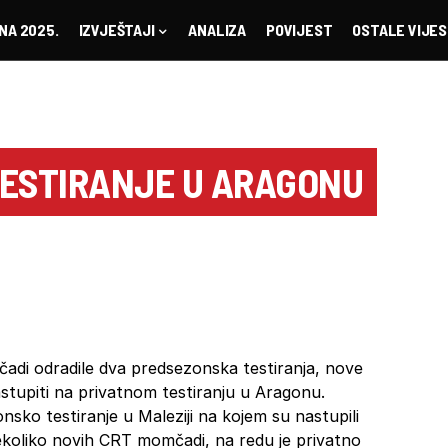
NA 2025.
IZVJEŠTAJI
ANALIZA
POVIJEST
OSTALE VIJES
TESTIRANJE U ARAGONU
di odradile dva predsezonska testiranja, nove
tupiti na privatnom testiranju u Aragonu.
sko testiranje u Maleziji na kojem su nastupili
ekoliko novih CRT momčadi, na redu je privatno