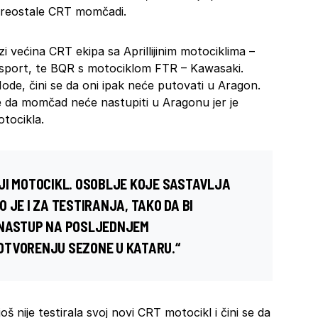
 preostale CRT momčadi.
i većina CRT ekipa sa Aprillijinim motociklima –
sport, te BQR s motociklom FTR – Kawasaki.
Iode, čini se da oni ipak neće putovati u Aragon.
je da momčad neće nastupiti u Aragonu jer je
tocikla.
JI MOTOCIKL. OSOBLJE KOJE SASTAVLJA
 JE I ZA TESTIRANJA, TAKO DA BI
 NASTUP NA POSLJEDNJEM
OTVORENJU SEZONE U KATARU.“
š nije testirala svoj novi CRT motocikl i čini se da