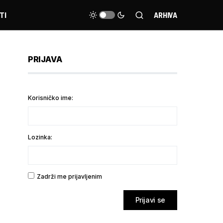
TI
ARHIVA
PRIJAVA
Korisničko ime:
Lozinka:
Zadrži me prijavljenim
Prijavi se