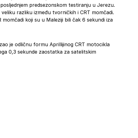
a posljednjem predsezonskom testiranju u Jerezu.
 veliku razliku između tvorničkih i CRT momčadi.
momčadi koji su u Maleziji bili čak 6 sekundi iza
ao je odličnu formu Aprillijinog CRT motocikla
vega 0,3 sekunde zaostatka za satelitskim