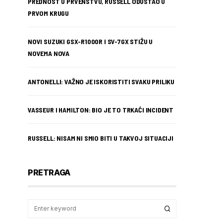
PREDNOST U PRVENSTVU, RUSSELL ODUSTAO U
PRVOM KRUGU
NOVI SUZUKI GSX-R1000R I SV-7GX STIŽU U
NOVEMA NOVA
ANTONELLI: VAŽNO JE ISKORISTITI SVAKU PRILIKU
VASSEUR I HAMILTON: BIO JE TO TRKAĆI INCIDENT
RUSSELL: NISAM NI SMIO BITI U TAKVOJ SITUACIJI
PRETRAGA