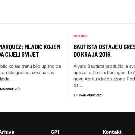
MOTOGP
MARQUEZ: MLADIĆ KOJEM
BAUTISTA OSTAJE U GRES
A CIJELI SVIJET
DO KRAJA 2016.
 bilo kojem trenu bilo upitno da
Alvaro Bautista produžio je sv
rc prošle godine uzeo naslov
ugovor s Gresini Racingom te ć
ljeda…
novu Apriliu iduće sezone. Pod
da…
 MARINKOVIĆ
BY
IVAN VRHOVEC
Arhiva
GP1
Kontakt