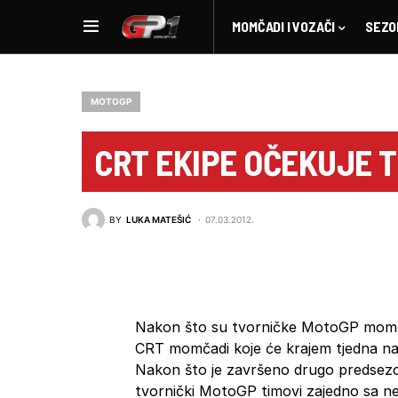
MOMČADI I VOZAČI
SEZO
MOTOGP
CRT EKIPE OČEKUJE 
BY
LUKA MATEŠIĆ
07.03.2012.
Nakon što su tvorničke MotoGP momča
CRT momčadi koje će krajem tjedna nas
Nakon što je završeno drugo predsezon
tvornički MotoGP timovi zajedno sa n