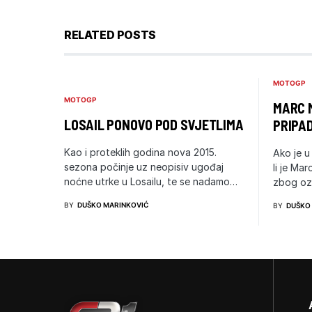
RELATED POSTS
MOTOGP
MOTOGP
MARC 
LOSAIL PONOVO POD SVJETLIMA
PRIPAD
Kao i proteklih godina nova 2015.
Ako je u
sezona počinje uz neopisiv ugođaj
li je Ma
noćne utrke u Losailu, te se nadamo…
zbog oz
BY
DUŠKO MARINKOVIĆ
BY
DUŠKO