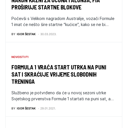
NAKON KAZNI ZA OCONA I ALONSA, FIA
PROŠIRUJE STARTNE BLOKOVE
Počevši s Velikom nagradom Australije, vozači Formule
1 imat će nešto šire startne “kućice”, kako se ne bi…
BY
IGOR ŠESTAK
30.03.2023.
NOVOSTI F1
FORMULA 1 VRAĆA START UTRKA NA PUNI
SAT I SKRAĆUJE VRIJEME SLOBODNIH
TRENINGA
Službeno je potvrđeno da će u novoj sezoni utrke
Svjetskog prvenstva Formule 1 startati na puni sat, a…
BY
IGOR ŠESTAK
29.01.2021.