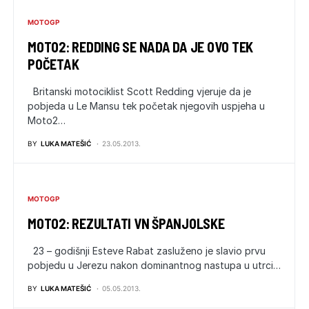
MOTOGP
MOTO2: REDDING SE NADA DA JE OVO TEK
POČETAK
Britanski motociklist Scott Redding vjeruje da je
pobjeda u Le Mansu tek početak njegovih uspjeha u
Moto2…
BY
LUKA MATEŠIĆ
23.05.2013.
MOTOGP
MOTO2: REZULTATI VN ŠPANJOLSKE
23 – godišnji Esteve Rabat zasluženo je slavio prvu
pobjedu u Jerezu nakon dominantnog nastupa u utrci…
BY
LUKA MATEŠIĆ
05.05.2013.