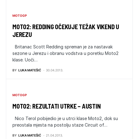
MOTOGP
MOTO2: REDDING OČEKUJE TEŽAK VIKEND U
JEREZU
Britanac Scott Redding spreman je za nastavak
sezone u Jerezu i obranu vodstva u poretku Moto2
klase. Uoči…
BY
LUKA MATEŠIĆ
30.04.2013.
MOTOGP
MOTO2: REZULTATI UTRKE – AUSTIN
Nico Terol pobijedio je u utrci klase Moto2, dok su
preostala mjesta na postolju staze Circuit of…
BY
LUKA MATEŠIĆ
21.04.2013.