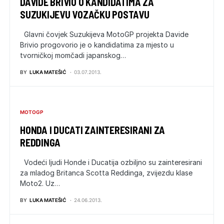
DAVIDE BRIVIO O KANDIDATIMA ZA
SUZUKIJEVU VOZAČKU POSTAVU
Glavni čovjek Suzukijeva MotoGP projekta Davide
Brivio progovorio je o kandidatima za mjesto u
tvorničkoj momčadi japanskog…
BY
LUKA MATEŠIĆ
03.07.2013.
MOTOGP
HONDA I DUCATI ZAINTERESIRANI ZA
REDDINGA
Vodeći ljudi Honde i Ducatija ozbiljno su zainteresirani
za mladog Britanca Scotta Reddinga, zvijezdu klase
Moto2. Uz…
BY
LUKA MATEŠIĆ
24.06.2013.