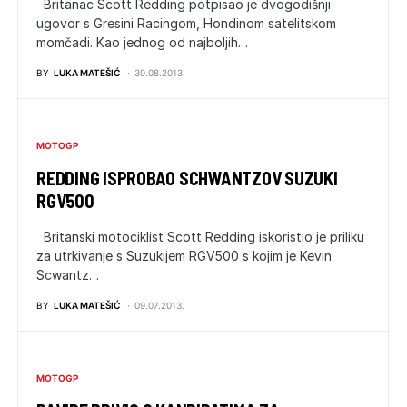
Britanac Scott Redding potpisao je dvogodišnji
ugovor s Gresini Racingom, Hondinom satelitskom
momčadi. Kao jednog od najboljih…
BY
LUKA MATEŠIĆ
30.08.2013.
MOTOGP
REDDING ISPROBAO SCHWANTZOV SUZUKI
RGV500
Britanski motociklist Scott Redding iskoristio je priliku
za utrkivanje s Suzukijem RGV500 s kojim je Kevin
Scwantz…
BY
LUKA MATEŠIĆ
09.07.2013.
MOTOGP