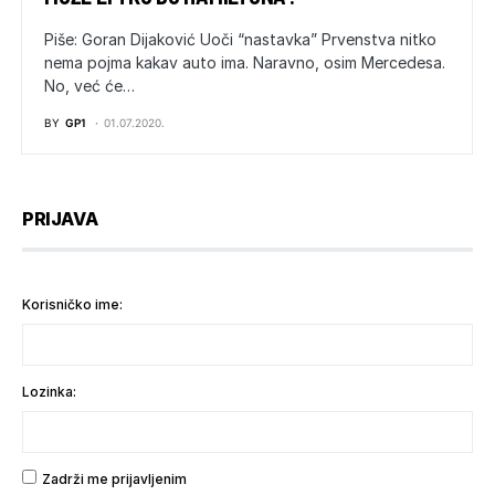
Piše: Goran Dijaković Uoči “nastavka” Prvenstva nitko
nema pojma kakav auto ima. Naravno, osim Mercedesa.
No, već će…
BY
GP1
01.07.2020.
PRIJAVA
Korisničko ime:
Lozinka:
Zadrži me prijavljenim