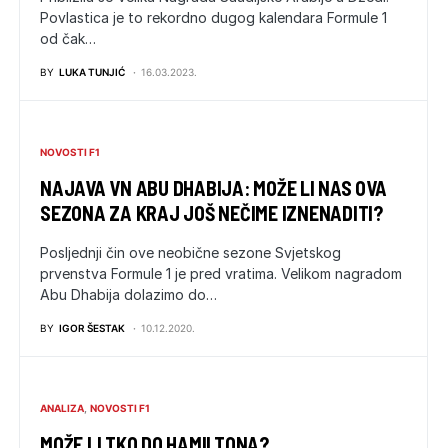
Povlastica je to rekordno dugog kalendara Formule 1
od čak…
BY
LUKA TUNJIĆ
16.03.2023.
NOVOSTI F1
NAJAVA VN ABU DHABIJA: MOŽE LI NAS OVA
SEZONA ZA KRAJ JOŠ NEČIME IZNENADITI?
Posljednji čin ove neobične sezone Svjetskog
prvenstva Formule 1 je pred vratima. Velikom nagradom
Abu Dhabija dolazimo do…
BY
IGOR ŠESTAK
10.12.2020.
ANALIZA
NOVOSTI F1
MOŽE LI TKO DO HAMILTONA?