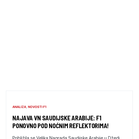
ANALIZA
NOVOSTI F1
NAJAVA VN SAUDIJSKE ARABIJE: F1
PONOVNO POD NOĆNIM REFLEKTORIMA!
Približila se Velika Nagrada Saudijske Arabije u Džedi.