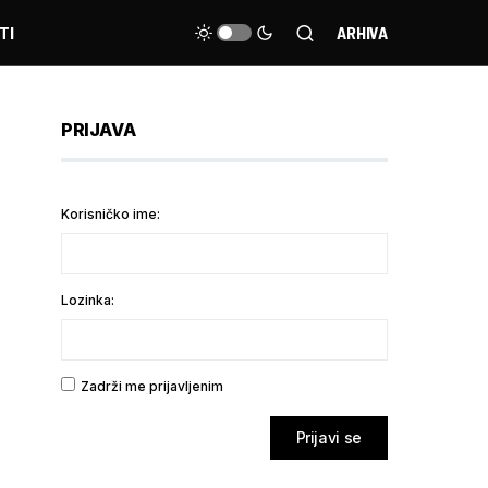
TI
ARHIVA
PRIJAVA
Korisničko ime:
Lozinka:
Zadrži me prijavljenim
Prijavi se