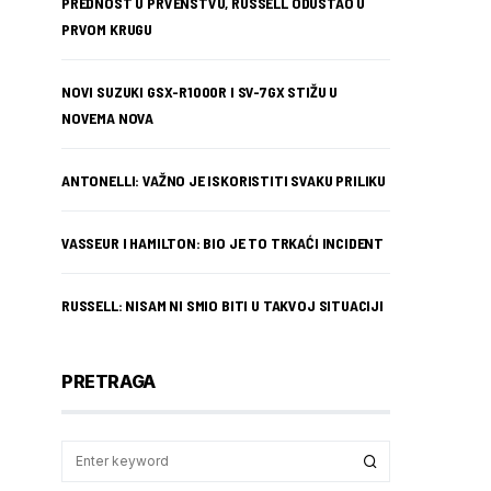
PREDNOST U PRVENSTVU, RUSSELL ODUSTAO U
PRVOM KRUGU
NOVI SUZUKI GSX-R1000R I SV-7GX STIŽU U
NOVEMA NOVA
ANTONELLI: VAŽNO JE ISKORISTITI SVAKU PRILIKU
VASSEUR I HAMILTON: BIO JE TO TRKAĆI INCIDENT
RUSSELL: NISAM NI SMIO BITI U TAKVOJ SITUACIJI
PRETRAGA