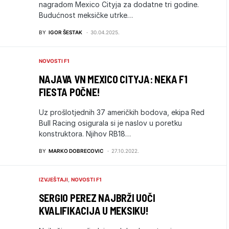
nagradom Mexico Cityja za dodatne tri godine.
Budućnost meksičke utrke…
BY
IGOR ŠESTAK
30.04.2025.
NOVOSTI F1
NAJAVA VN MEXICO CITYJA: NEKA F1
FIESTA POČNE!
Uz prošlotjednih 37 američkih bodova, ekipa Red
Bull Racing osigurala si je naslov u poretku
konstruktora. Njihov RB18…
BY
MARKO DOBRECOVIC
27.10.2022.
IZVJEŠTAJI
NOVOSTI F1
SERGIO PEREZ NAJBRŽI UOČI
KVALIFIKACIJA U MEKSIKU!