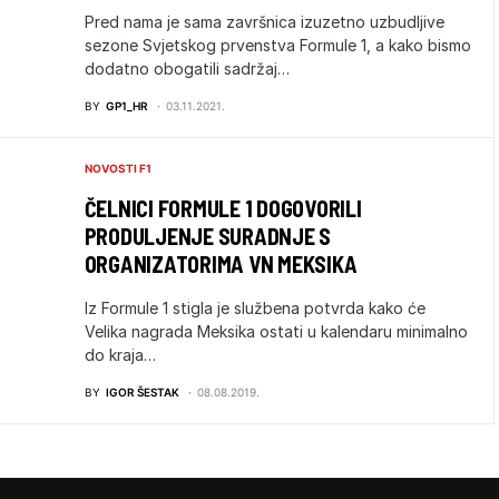
Pred nama je sama završnica izuzetno uzbudljive
sezone Svjetskog prvenstva Formule 1, a kako bismo
dodatno obogatili sadržaj…
BY
GP1_HR
03.11.2021.
NOVOSTI F1
ČELNICI FORMULE 1 DOGOVORILI
PRODULJENJE SURADNJE S
ORGANIZATORIMA VN MEKSIKA
Iz Formule 1 stigla je službena potvrda kako će
Velika nagrada Meksika ostati u kalendaru minimalno
do kraja…
BY
IGOR ŠESTAK
08.08.2019.