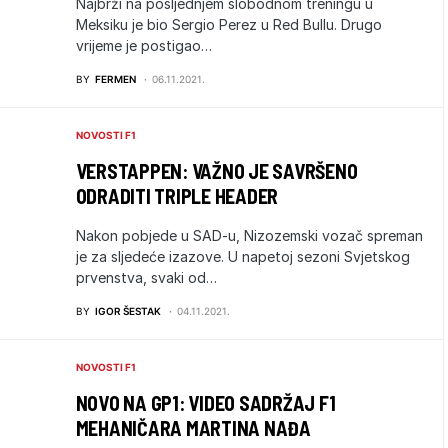
Najbrži na posljednjem slobodnom treningu u
Meksiku je bio Sergio Perez u Red Bullu. Drugo
vrijeme je postigao…
BY
FERMEN
06.11.2021.
NOVOSTI F1
VERSTAPPEN: VAŽNO JE SAVRŠENO
ODRADITI TRIPLE HEADER
Nakon pobjede u SAD-u, Nizozemski vozač spreman
je za sljedeće izazove. U napetoj sezoni Svjetskog
prvenstva, svaki od…
BY
IGOR ŠESTAK
04.11.2021.
NOVOSTI F1
NOVO NA GP1: VIDEO SADRŽAJ F1
MEHANIČARA MARTINA NAĐA