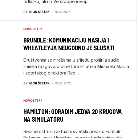
odlasku, ali i o Verstappenovoj…
BY
IGOR ŠESTAK
10.07.2025.
NOVOSTI F1
BRUNDLE: KOMUNIKACIJU MASIJA I
WHEATLEYJA NEUGODNO JE SLUŠATI
Društvenim se mrežama u srijedu proširila audio
snimka razgovora direktora F1 utrka Michaela Masija
i sportskog direktora Red…
BY
IGOR ŠESTAK
10.02.2022.
NOVOSTI F1
HAMILTON: ODRADIM JEDVA 20 KRUGOVA
NA SIMULATORU
Sedmerostruki i aktualni svjetski prvak u Formuli 1,
Britanac Lewis Hamilton, ovog je tjedna dao vrlo