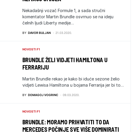
Nekadašnji vozač Formule 1, a sada stručni
komentator Martin Brundle osvrnuo se na ideju
čelnih ljudi Liberty medije…
BY
DAVOR BULJAN
21.03.2020.
NOVOSTI F1
BRUNDLE ŽELI VIDJETI HAMILTONA U
FERRARIJU
Martin Brundle rekao je kako bi iduće sezone želio
vidjeti Lewisa Hamiltona u bojama Ferrarija jer bi to…
BY
DOMAGOJ VOGRINC
09.03.2020.
NOVOSTI F1
BRUNDLE: MORAMO PRIHVATITI TO DA
MERCEDES POČINJE SVE VIŠE DOMINIRATI