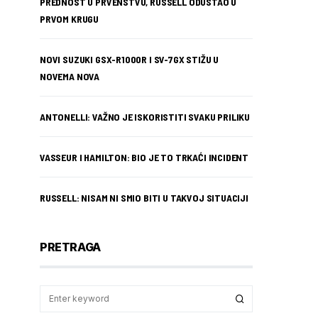
PREDNOST U PRVENSTVU, RUSSELL ODUSTAO U
PRVOM KRUGU
NOVI SUZUKI GSX-R1000R I SV-7GX STIŽU U
NOVEMA NOVA
ANTONELLI: VAŽNO JE ISKORISTITI SVAKU PRILIKU
VASSEUR I HAMILTON: BIO JE TO TRKAĆI INCIDENT
RUSSELL: NISAM NI SMIO BITI U TAKVOJ SITUACIJI
PRETRAGA