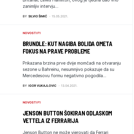
zanimljiv intervju…
BY
SILVIO ŠIMIĆ
15.05.2021.
NOVOSTI F1
BRUNDLE: KUT NAGIBA BOLIDA OMETA
FOKUS NA PRAVE PROBLEME
Prikazana brzina prve dvije momčadi na otvaranju
sezone u Bahreinu, nesumnjivo pokazuje da su
Mercedesovu formu negativno pogodila…
BY
IGOR VUKAJLOVIC
13.04.2021.
NOVOSTI F1
JENSON BUTTON ŠOKIRAN ODLASKOM
VETTELA IZ FERRARIJA
Jenson Button ne može vjerovati da Ferrari