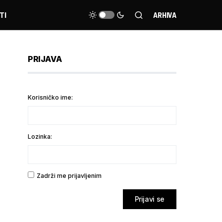
TI
ARHIVA
PRIJAVA
Korisničko ime:
Lozinka:
Zadrži me prijavljenim
Prijavi se