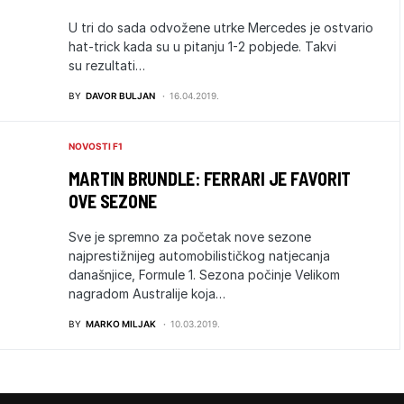
U tri do sada odvožene utrke Mercedes je ostvario
hat-trick kada su u pitanju 1-2 pobjede. Takvi
su rezultati…
BY
DAVOR BULJAN
16.04.2019.
NOVOSTI F1
MARTIN BRUNDLE: FERRARI JE FAVORIT
OVE SEZONE
Sve je spremno za početak nove sezone
najprestižnijeg automobilističkog natjecanja
današnjice, Formule 1. Sezona počinje Velikom
nagradom Australije koja…
BY
MARKO MILJAK
10.03.2019.