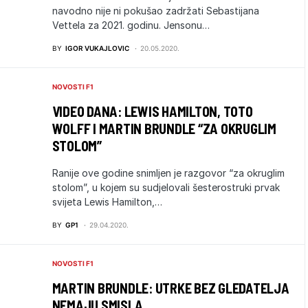
navodno nije ni pokušao zadržati Sebastijana
Vettela za 2021. godinu. Jensonu…
BY
IGOR VUKAJLOVIC
20.05.2020.
NOVOSTI F1
VIDEO DANA: LEWIS HAMILTON, TOTO
WOLFF I MARTIN BRUNDLE “ZA OKRUGLIM
STOLOM”
Ranije ove godine snimljen je razgovor “za okruglim
stolom”, u kojem su sudjelovali šesterostruki prvak
svijeta Lewis Hamilton,…
BY
GP1
29.04.2020.
NOVOSTI F1
MARTIN BRUNDLE: UTRKE BEZ GLEDATELJA
NEMAJU SMISLA