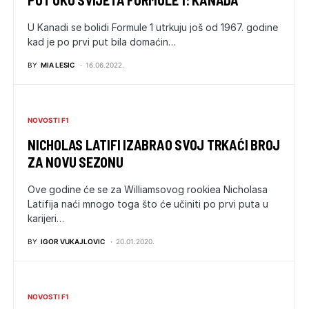
PUT OKO SVIJETA FORMULE 1: KANADA
U Kanadi se bolidi Formule 1 utrkuju još od 1967. godine
kad je po prvi put bila domaćin…
BY
MIA LESIC
16.06.2022.
NOVOSTI F1
NICHOLAS LATIFI IZABRAO SVOJ TRKAĆI BROJ
ZA NOVU SEZONU
Ove godine će se za Williamsovog rookiea Nicholasa
Latifija naći mnogo toga što će učiniti po prvi puta u
karijeri…
BY
IGOR VUKAJLOVIC
20.01.2020.
NOVOSTI F1