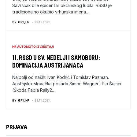
Savršćak bile epicentar oktanskog ludila. RSSD je
tradicionalno okupio vrhunska imena…
BY
GP1_HR
29.11.2021.
HR AUTOMOTO IZVJEŠTAJI
11. RSSD U SV. NEDELJI I SAMOBORU:
DOMINACIJA AUSTRIJANACA
Najbolji od naših: Ivan Kodrić i Tomislav Pazman.
Austrijsko-slovačka posada Simon Wagner i Pia Šumer
(Škoda Fabia Rally2…
BY
GP1_HR
29.11.2021.
PRIJAVA