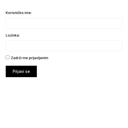
Korisničko ime:
Lozinka:
Zadrži me prijavljenim
Prijavi se