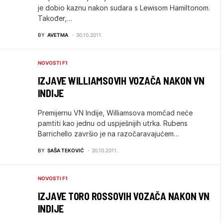
je dobio kaznu nakon sudara s Lewisom Hamiltonom.
Također,…
BY
AVETMA
30.10.2011.
NOVOSTI F1
IZJAVE WILLIAMSOVIH VOZAČA NAKON VN
INDIJE
Premijernu VN Indije, Williamsova momčad neće
pamtiti kao jednu od uspješnijih utrka. Rubens
Barrichello završio je na razočaravajućem…
BY
SAŠA TEKOVIĆ
30.10.2011.
NOVOSTI F1
IZJAVE TORO ROSSOVIH VOZAČA NAKON VN
INDIJE