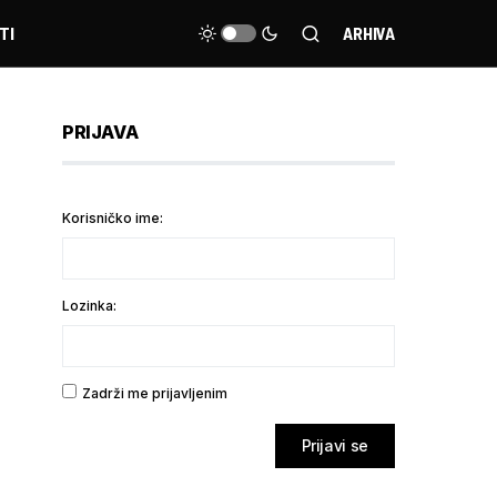
TI
ARHIVA
PRIJAVA
Korisničko ime:
Lozinka:
Zadrži me prijavljenim
Prijavi se