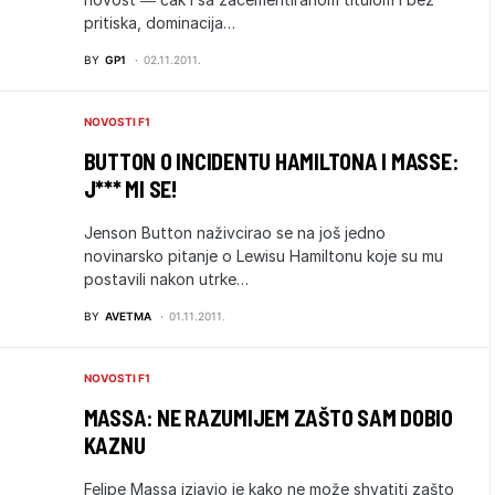
pritiska, dominacija…
BY
GP1
02.11.2011.
NOVOSTI F1
BUTTON O INCIDENTU HAMILTONA I MASSE:
J*** MI SE!
Jenson Button naživcirao se na još jedno
novinarsko pitanje o Lewisu Hamiltonu koje su mu
postavili nakon utrke…
BY
AVETMA
01.11.2011.
NOVOSTI F1
MASSA: NE RAZUMIJEM ZAŠTO SAM DOBIO
KAZNU
Felipe Massa izjavio je kako ne može shvatiti zašto