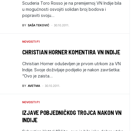
Scuderia Toro Rosso je na premijernoj VN Indije bila
u mogućnosti osvojiti solidan broj bodova i
popraviti svoju…
BY
SAŠA TEKOVIĆ
30.10.2011.
NOVOSTI F1
CHRISTIAN HORNER KOMENTIRA VN INDIJE
Christian Horner oduševljen je prvom utrkom za VN
Indije. Svoje doživljaje podijelio je nakon završetka:
“Ovo je zaista…
BY
AVETMA
30.10.2011.
NOVOSTI F1
IZJAVE POBJEDNIČKOG TROJCA NAKON VN
INDIJE