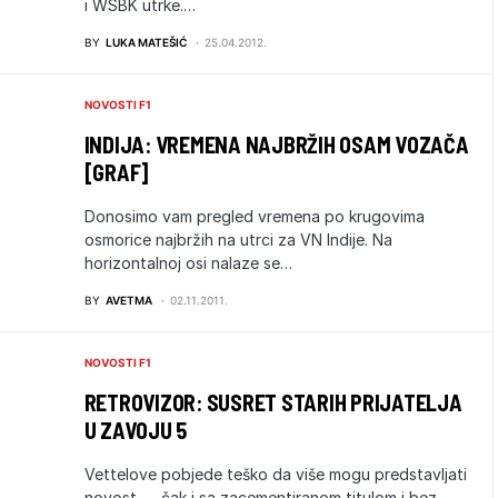
i WSBK utrke.…
BY
LUKA MATEŠIĆ
25.04.2012.
NOVOSTI F1
INDIJA: VREMENA NAJBRŽIH OSAM VOZAČA
[GRAF]
Donosimo vam pregled vremena po krugovima
osmorice najbržih na utrci za VN Indije. Na
horizontalnoj osi nalaze se…
BY
AVETMA
02.11.2011.
NOVOSTI F1
RETROVIZOR: SUSRET STARIH PRIJATELJA
U ZAVOJU 5
Vettelove pobjede teško da više mogu predstavljati
novost ― čak i sa zacementiranom titulom i bez