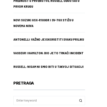
PREDNOST U PRVENSTVU, RUSSELL ODUSTAO U
PRVOM KRUGU
NOVI SUZUKI GSX-R1000R I SV-7GX STIŽU U
NOVEMA NOVA
ANTONELLI: VAŽNO JE ISKORISTITI SVAKU PRILIKU
VASSEUR I HAMILTON: BIO JE TO TRKAĆI INCIDENT
RUSSELL: NISAM NI SMIO BITI U TAKVOJ SITUACIJI
PRETRAGA