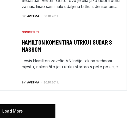
Sebastian Vettel “Očito, ovo je bila jako dobra utrka
za nas. Imao sam malu udaljenu bitku s Jensonom.…
BY
AVETMA
30.10.2011.
NOVOSTI F1
HAMILTON KOMENTIRA UTRKU I SUDAR S
MASSOM
Lewis Hamilton završio VN Indije tek na sedmom
mjestu, nakon što je u utrku startao s pete pozicije.
…
BY
AVETMA
30.10.2011.
Load More