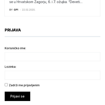
se u Hrvatskom Zagorju, 6. i 7. ožujka. “Deveti…
BY
GP1
22.02.2020.
PRIJAVA
Korisničko ime:
Lozinka:
Zadrži me prijavljenim
Prijavi se