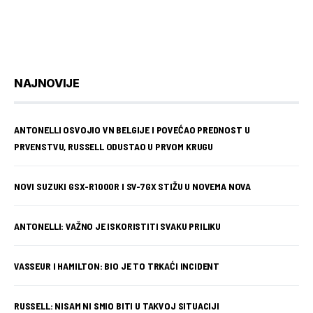
NAJNOVIJE
ANTONELLI OSVOJIO VN BELGIJE I POVEĆAO PREDNOST U
PRVENSTVU, RUSSELL ODUSTAO U PRVOM KRUGU
NOVI SUZUKI GSX-R1000R I SV-7GX STIŽU U NOVEMA NOVA
ANTONELLI: VAŽNO JE ISKORISTITI SVAKU PRILIKU
VASSEUR I HAMILTON: BIO JE TO TRKAĆI INCIDENT
RUSSELL: NISAM NI SMIO BITI U TAKVOJ SITUACIJI