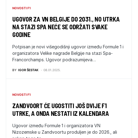
NOVOSTI F1
UGOVOR ZA VN BELGIJE DO 2031., NO UTRKA
NA STAZI SPA NEĆE SE ODRŽATI SVAKE
GODINE
Potpisan je novi višegodišnji ugovor između Formule 1 i
organizatora Velike nagrade Belgije na stazi Spa-
Francorchamps. Ugovor podrazumijeva…
BY
IGOR ŠESTAK
08.01.2025.
NOVOSTI F1
ZANDVOORT ĆE UGOSTITI JOŠ DVIJE F1
UTRKE, A ONDA NESTATI IZ KALENDARA
Ugovor između Formule 1 i organizatora VN
Nizozemske u Zandvoortu produljen je do 2026., ali