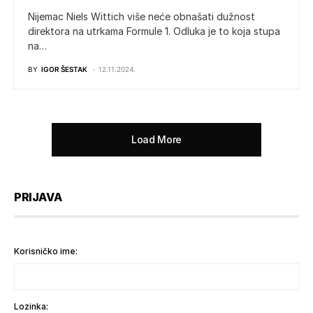
Nijemac Niels Wittich više neće obnašati dužnost
direktora na utrkama Formule 1. Odluka je to koja stupa
na…
BY
IGOR ŠESTAK
12.11.2024.
Load More
PRIJAVA
Korisničko ime:
Lozinka: