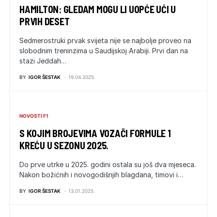
HAMILTON: GLEDAM MOGU LI UOPĆE UĆI U
PRVIH DESET
Sedmerostruki prvak svijeta nije se najbolje proveo na
slobodnim treninzima u Saudijskoj Arabiji. Prvi dan na
stazi Jeddah…
BY
IGOR ŠESTAK
19.04.2025.
NOVOSTI F1
S KOJIM BROJEVIMA VOZAČI FORMULE 1
KREĆU U SEZONU 2025.
Do prve utrke u 2025. godini ostala su još dva mjeseca.
Nakon božićnih i novogodišnjih blagdana, timovi i…
BY
IGOR ŠESTAK
13.01.2025.