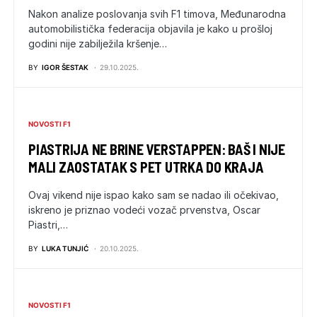
Nakon analize poslovanja svih F1 timova, Međunarodna
automobilistička federacija objavila je kako u prošloj
godini nije zabilježila kršenje…
BY
IGOR ŠESTAK
29.10.2025.
NOVOSTI F1
PIASTRIJA NE BRINE VERSTAPPEN: BAŠ I NIJE
MALI ZAOSTATAK S PET UTRKA DO KRAJA
Ovaj vikend nije ispao kako sam se nadao ili očekivao,
iskreno je priznao vodeći vozač prvenstva, Oscar
Piastri,…
BY
LUKA TUNJIĆ
20.10.2025.
NOVOSTI F1