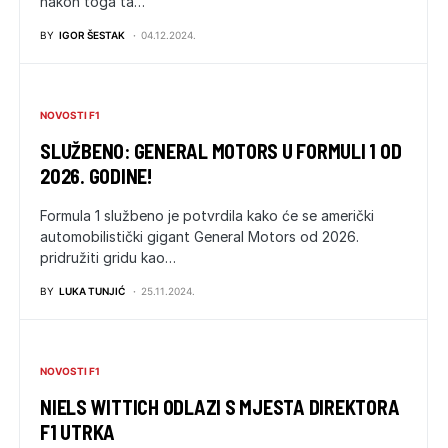
nakon toga ta…
BY
IGOR ŠESTAK
04.12.2024.
NOVOSTI F1
SLUŽBENO: GENERAL MOTORS U FORMULI 1 OD
2026. GODINE!
Formula 1 službeno je potvrdila kako će se američki
automobilistički gigant General Motors od 2026.
pridružiti gridu kao…
BY
LUKA TUNJIĆ
25.11.2024.
NOVOSTI F1
NIELS WITTICH ODLAZI S MJESTA DIREKTORA
F1 UTRKA