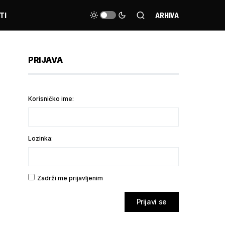
TI
ARHIVA
PRIJAVA
Korisničko ime:
Lozinka:
Zadrži me prijavljenim
Prijavi se