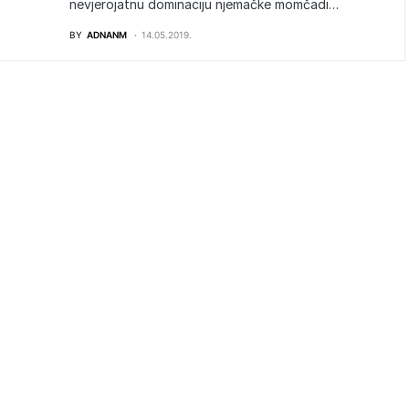
nevjerojatnu dominaciju njemačke momčadi…
BY
ADNANM
14.05.2019.