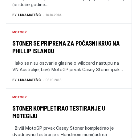
će iduće godine…
BY
LUKA MATEŠIĆ
10.10.2013.
MOTOGP
STONER SE PRIPREMA ZA POČASNI KRUG NA
PHILLIP ISLANDU
Iako se nisu ostvarile glasine o wildcard nastupu na
VN Australije, bivši MotoGP prvak Casey Stoner ipak…
BY
LUKA MATEŠIĆ
03.10.2013.
MOTOGP
STONER KOMPLETIRAO TESTIRANJE U
MOTEGIJU
Bivši MotoGP prvak Casey Stoner kompletirao je
dvodnevno testiranje s Hondinom momčadi na