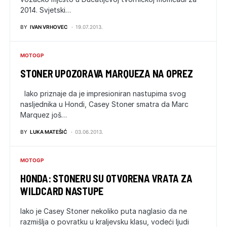
2014. Svjetski…
BY
IVAN VRHOVEC
19.07.2013.
MOTOGP
STONER UPOZORAVA MARQUEZA NA OPREZ
Iako priznaje da je impresioniran nastupima svog
nasljednika u Hondi, Casey Stoner smatra da Marc
Marquez još…
BY
LUKA MATEŠIĆ
03.06.2013.
MOTOGP
HONDA: STONERU SU OTVORENA VRATA ZA
WILDCARD NASTUPE
Iako je Casey Stoner nekoliko puta naglasio da ne
razmišlja o povratku u kraljevsku klasu, vodeći ljudi