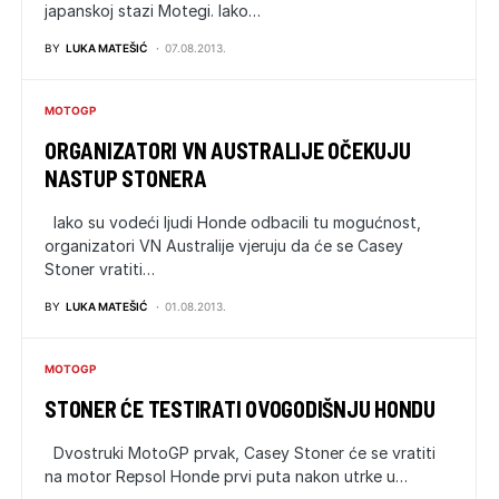
japanskoj stazi Motegi. Iako…
BY
LUKA MATEŠIĆ
07.08.2013.
MOTOGP
ORGANIZATORI VN AUSTRALIJE OČEKUJU
NASTUP STONERA
Iako su vodeći ljudi Honde odbacili tu mogućnost,
organizatori VN Australije vjeruju da će se Casey
Stoner vratiti…
BY
LUKA MATEŠIĆ
01.08.2013.
MOTOGP
STONER ĆE TESTIRATI OVOGODIŠNJU HONDU
Dvostruki MotoGP prvak, Casey Stoner će se vratiti
na motor Repsol Honde prvi puta nakon utrke u…