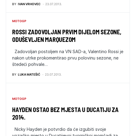
BY
IVAN VRHOVEC
23.07.2013.
MOTOGP
ROSSI ZADOVOLJAN PRVIM DIJELOM SEZONE,
ODUŠEVLJEN MARQUEZOM
Zadovoljan postoljem na VN SAD-a, Valentino Rossi je
nakon utrke prokomentirao prvu polovinu sezone, ne
štedeći pohvale…
BY
LUKA MATEŠIĆ
23.07.2013.
MOTOGP
HAYDEN OSTAO BEZ MJESTA U DUCATIJU ZA
2014.
Nicky Hayden je potvrdio da će izgubiti svoje
vozačko mjesto u Ducatijevoj tvorničkoj momčadi za