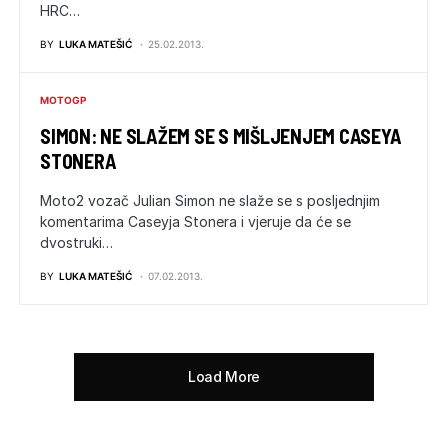
HRC…
BY
LUKA MATEŠIĆ
25.02.2013.
MOTOGP
SIMON: NE SLAŽEM SE S MIŠLJENJEM CASEYA
STONERA
Moto2 vozač Julian Simon ne slaže se s posljednjim
komentarima Caseyja Stonera i vjeruje da će se
dvostruki…
BY
LUKA MATEŠIĆ
07.02.2013.
Load More