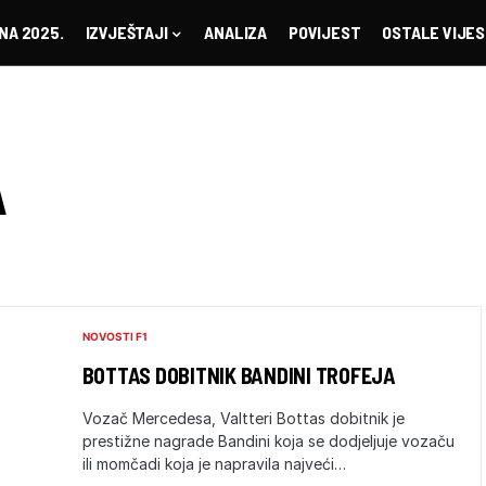
NA 2025.
IZVJEŠTAJI
ANALIZA
POVIJEST
OSTALE VIJES
A
NOVOSTI F1
BOTTAS DOBITNIK BANDINI TROFEJA
Vozač Mercedesa, Valtteri Bottas dobitnik je
prestižne nagrade Bandini koja se dodjeljuje vozaču
ili momčadi koja je napravila najveći…