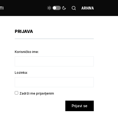
TI
ARHIVA
PRIJAVA
Korisničko ime:
Lozinka:
Zadrži me prijavljenim
Prijavi se