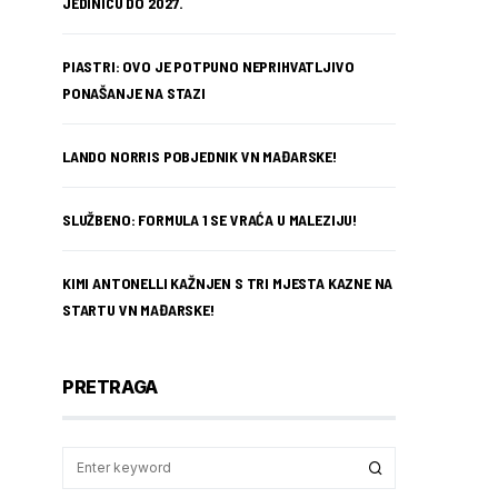
JEDINICU DO 2027.
PIASTRI: OVO JE POTPUNO NEPRIHVATLJIVO
PONAŠANJE NA STAZI
LANDO NORRIS POBJEDNIK VN MAĐARSKE!
SLUŽBENO: FORMULA 1 SE VRAĆA U MALEZIJU!
KIMI ANTONELLI KAŽNJEN S TRI MJESTA KAZNE NA
STARTU VN MAĐARSKE!
PRETRAGA