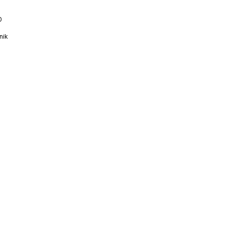
0
nik