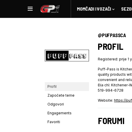
MOMČADI I VOZAČI
SEZO
@PUFPASSCA
PROFIL
Registered: prije 1 
Puff-Pass is Kitche
quality products wi
convenient and relia
Địa chỉ: Kitchener
Profil
519-994-6728
Započete teme
Website:
https://pu
Odgovori
Engagements
FORUMI
Favoriti