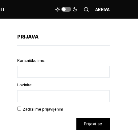
TI
ARHIVA
PRIJAVA
Korisničko ime:
Lozinka:
Zadrži me prijavljenim
Prijavi se