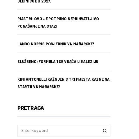
JEDINICU DO 2027.
PIASTRI: OVO JE POTPUNO NEPRIHVATLJIVO
PONAŠANJE NA STAZI
LANDO NORRIS POBJEDNIK VN MAĐARSKE!
SLUŽBENO: FORMULA 1 SE VRAĆA U MALEZIJU!
KIMI ANTONELLI KAŽNJEN S TRI MJESTA KAZNE NA
STARTU VN MAĐARSKE!
PRETRAGA