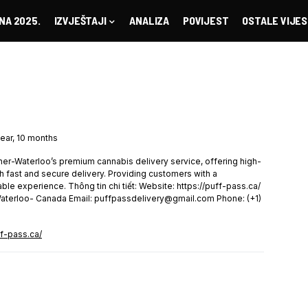
NA 2025.
IZVJEŠTAJI
ANALIZA
POVIJEST
OSTALE VIJES
year, 10 months
ner-Waterloo’s premium cannabis delivery service, offering high-
th fast and secure delivery. Providing customers with a
ble experience. Thông tin chi tiết: Website: https://puff-pass.ca/
-Waterloo- Canada Email: puffpassdelivery@gmail.com Phone: (+1)
ff-pass.ca/