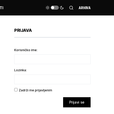
TI
ARHIVA
PRIJAVA
Korisničko ime:
Lozinka:
Zadrži me prijavljenim
Prijavi se