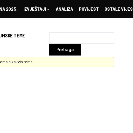
NA 2025.
IZVJEŠTAJI
ANALIZA
POVIJEST
OSTALE VIJES
UMSKE TEME
 nema nikakvih tema!