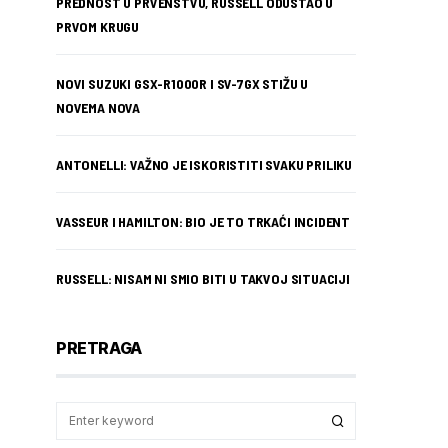
PREDNOST U PRVENSTVU, RUSSELL ODUSTAO U
PRVOM KRUGU
NOVI SUZUKI GSX-R1000R I SV-7GX STIŽU U
NOVEMA NOVA
ANTONELLI: VAŽNO JE ISKORISTITI SVAKU PRILIKU
VASSEUR I HAMILTON: BIO JE TO TRKAĆI INCIDENT
RUSSELL: NISAM NI SMIO BITI U TAKVOJ SITUACIJI
PRETRAGA