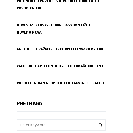
PREDNOST U PRVENSTVU, RUSSELL ODUSTAO U
PRVOM KRUGU
NOVI SUZUKI GSX-R1000R I SV-7GX STIŽU U
NOVEMA NOVA
ANTONELLI: VAŽNO JE ISKORISTITI SVAKU PRILIKU
VASSEUR I HAMILTON: BIO JE TO TRKAĆI INCIDENT
RUSSELL: NISAM NI SMIO BITI U TAKVOJ SITUACIJI
PRETRAGA