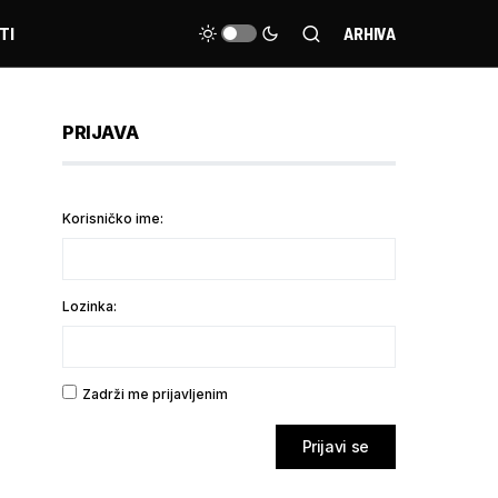
TI
ARHIVA
PRIJAVA
Korisničko ime:
Lozinka:
Zadrži me prijavljenim
Prijavi se