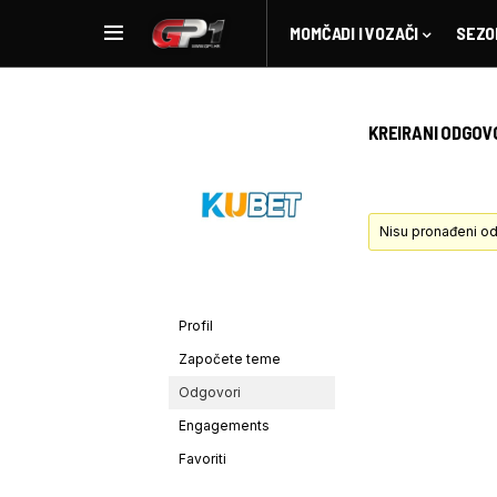
MOMČADI I VOZAČI
SEZO
KREIRANI ODGOV
Nisu pronađeni od
Profil
Započete teme
Odgovori
Engagements
Favoriti