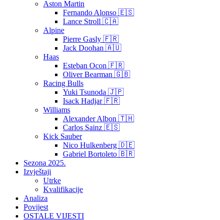
Aston Martin
Fernando Alonso 🇪🇸
Lance Stroll 🇨🇦
Alpine
Pierre Gasly 🇫🇷
Jack Doohan 🇦🇺
Haas
Esteban Ocon 🇫🇷
Oliver Bearman 🇬🇧
Racing Bulls
Yuki Tsunoda 🇯🇵
Isack Hadjar 🇫🇷
Williams
Alexander Albon 🇹🇭
Carlos Sainz 🇪🇸
Kick Sauber
Nico Hulkenberg 🇩🇪
Gabriel Bortoleto 🇧🇷
Sezona 2025.
Izvještaji
Utrke
Kvalifikacije
Analiza
Povijest
OSTALE VIJESTI