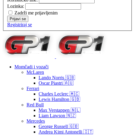
Lozinka:
Zadrži me prijavljenim
Prijavi se
Registriraj se
Momčadi i vozači
McLaren
Lando Norris 🇬🇧
Oscar Piastri 🇦🇺
Ferrari
Charles Leclerc 🇲🇨
Lewis Hamilton 🇬🇧
Red Bull
Max Verstappen 🇳🇱
Liam Lawson 🇳🇿
Mercedes
George Russell 🇬🇧
Andrea Kimi Antonelli 🇮🇹