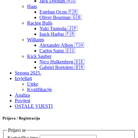
Jack Doohan 🇦🇺
Haas
Esteban Ocon 🇫🇷
Oliver Bearman 🇬🇧
Racing Bulls
Yuki Tsunoda 🇯🇵
Isack Hadjar 🇫🇷
Williams
Alexander Albon 🇹🇭
Carlos Sainz 🇪🇸
Kick Sauber
Nico Hulkenberg 🇩🇪
Gabriel Bortoleto 🇧🇷
Sezona 2025.
Izvještaji
Utrke
Kvalifikacije
Analiza
Povijest
OSTALE VIJESTI
Prijava / Registracija
Prijavi se
Korisničko ime: