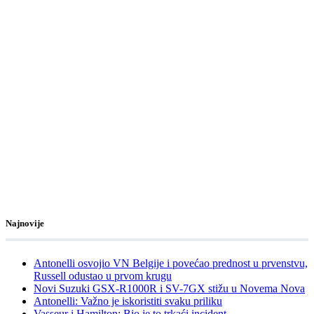
Najnovije
Antonelli osvojio VN Belgije i povećao prednost u prvenstvu,
Russell odustao u prvom krugu
Novi Suzuki GSX-R1000R i SV-7GX stižu u Novema Nova
Antonelli: Važno je iskoristiti svaku priliku
Vasseur i Hamilton: Bio je to trkaći incident