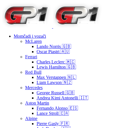
Momčadi i vozači
McLaren
Lando Norris 🇬🇧
Oscar Piastri 🇦🇺
Ferrari
Charles Leclerc 🇲🇨
Lewis Hamilton 🇬🇧
Red Bull
Max Verstappen 🇳🇱
Liam Lawson 🇳🇿
Mercedes
George Russell 🇬🇧
Andrea Kimi Antonelli 🇮🇹
Aston Martin
Fernando Alonso 🇪🇸
Lance Stroll 🇨🇦
Alpine
Pierre Gasly 🇫🇷