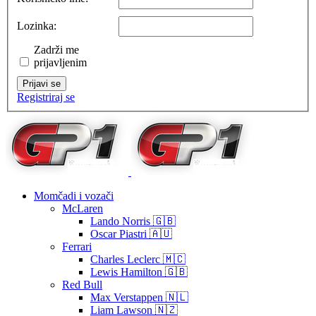
Lozinka:
Zadrži me
prijavljenim
Prijavi se
Registriraj se
Momčadi i vozači
McLaren
Lando Norris 🇬🇧
Oscar Piastri 🇦🇺
Ferrari
Charles Leclerc 🇲🇨
Lewis Hamilton 🇬🇧
Red Bull
Max Verstappen 🇳🇱
Liam Lawson 🇳🇿