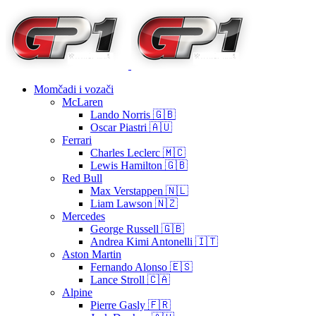
Momčadi i vozači
McLaren
Lando Norris 🇬🇧
Oscar Piastri 🇦🇺
Ferrari
Charles Leclerc 🇲🇨
Lewis Hamilton 🇬🇧
Red Bull
Max Verstappen 🇳🇱
Liam Lawson 🇳🇿
Mercedes
George Russell 🇬🇧
Andrea Kimi Antonelli 🇮🇹
Aston Martin
Fernando Alonso 🇪🇸
Lance Stroll 🇨🇦
Alpine
Pierre Gasly 🇫🇷