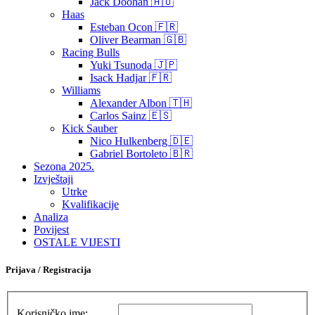
Jack Doohan 🇦🇺
Haas
Esteban Ocon 🇫🇷
Oliver Bearman 🇬🇧
Racing Bulls
Yuki Tsunoda 🇯🇵
Isack Hadjar 🇫🇷
Williams
Alexander Albon 🇹🇭
Carlos Sainz 🇪🇸
Kick Sauber
Nico Hulkenberg 🇩🇪
Gabriel Bortoleto 🇧🇷
Sezona 2025.
Izvještaji
Utrke
Kvalifikacije
Analiza
Povijest
OSTALE VIJESTI
Prijava / Registracija
Korisničko ime: