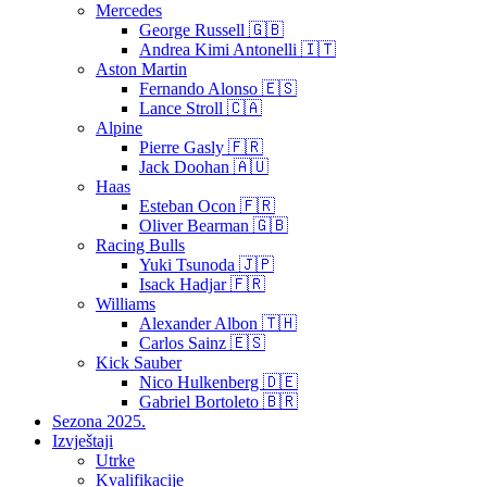
Mercedes
George Russell 🇬🇧
Andrea Kimi Antonelli 🇮🇹
Aston Martin
Fernando Alonso 🇪🇸
Lance Stroll 🇨🇦
Alpine
Pierre Gasly 🇫🇷
Jack Doohan 🇦🇺
Haas
Esteban Ocon 🇫🇷
Oliver Bearman 🇬🇧
Racing Bulls
Yuki Tsunoda 🇯🇵
Isack Hadjar 🇫🇷
Williams
Alexander Albon 🇹🇭
Carlos Sainz 🇪🇸
Kick Sauber
Nico Hulkenberg 🇩🇪
Gabriel Bortoleto 🇧🇷
Sezona 2025.
Izvještaji
Utrke
Kvalifikacije