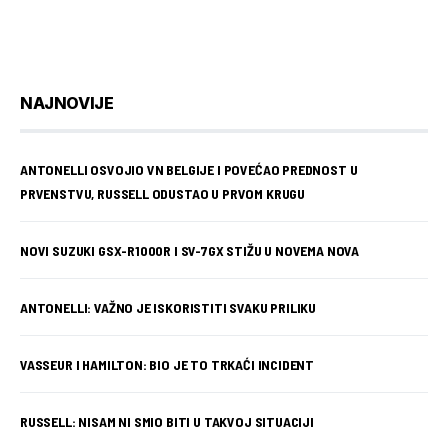
NAJNOVIJE
ANTONELLI OSVOJIO VN BELGIJE I POVEĆAO PREDNOST U
PRVENSTVU, RUSSELL ODUSTAO U PRVOM KRUGU
NOVI SUZUKI GSX-R1000R I SV-7GX STIŽU U NOVEMA NOVA
ANTONELLI: VAŽNO JE ISKORISTITI SVAKU PRILIKU
VASSEUR I HAMILTON: BIO JE TO TRKAĆI INCIDENT
RUSSELL: NISAM NI SMIO BITI U TAKVOJ SITUACIJI