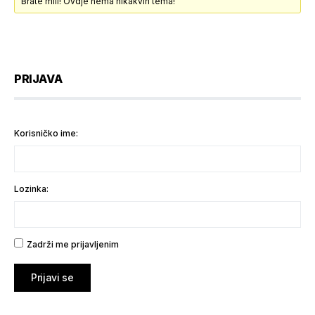
Brate mili! Ovdje nema nikakvih tema!
PRIJAVA
Korisničko ime:
Lozinka:
Zadrži me prijavljenim
Prijavi se